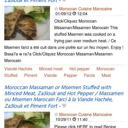
Za3louk et Piment Fort
-
Moroccan Cuisine Marocaine
01/09/12
12:04
Click/Cliquez Moroccan
Mssaman/Mssamen Marocain This
stuffed Msemen was cooked on a
frying pan over medium heat. / Ce
Msemen farci a été cuit dans une poêle sur un feu moyen. Enjoy !
Bssa7a w ra7a Click/Cliquez Moroccan Mssaman/Mssamen
Marocain
Viande Hachée
Minced meat
Hot pepper
Moroccan
Stuffed
Piment
Viande
Pepper
Farcis
Meat
Moroccan Massaman or Msemen Stuffed with
Minced Meat, Za3louk and Hot Pepper / Massamen
ou Msemen Marocain Farci à la Viande Hachée,
Za3louk et Piment Fort
-
Moroccan Cuisine Marocaine
10/29/11
11:40
Please click HERE to read Recipe