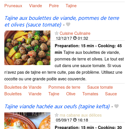
Pruneaux
Viande
Poire
Tajine
Tajine aux boulettes de viande, pommes de terre
et olives (sauce tomate)
-
Cuisine Culinaire
12/12/17
01:32
Preparation:
15 min - Cooking:
45
Tajine aux boulettes de viande,
min
pommes de terre et olives. Le tout est
cuit dans une sauce tomate. Si vous
n'avez pas de tajine en terre cuite, pas de problème. Utilisez une
cocotte ou une grande poêle avec couvercle.
Boulettes de Viande
Pommes de terre
Sauce tomate
Boulettes
Viande
Tajine
Olive
Tomates
Sauce
Tajine viande hachée aux oeufs (tagine kefta)
-
ma cabane aux délices
05/09/17
16:18
Preparation:
15 min - Cooking:
30