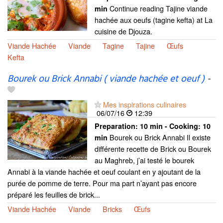
Continue reading Tajine viande
min
hachée aux oeufs (tagine kefta) at La
cuisine de Djouza.
Viande Hachée
Viande
Tagine
Tajine
Œufs
Kefta
Bourek ou Brick Annabi ( viande hachée et oeuf )
-
Mes inspirations culinaires
06/07/16
12:39
Preparation:
10 min - Cooking:
10
Bourek ou Brick Annabi Il existe
min
différente recette de Brick ou Bourek
au Maghreb, j’ai testé le bourek
Annabi à la viande hachée et oeuf coulant en y ajoutant de la
purée de pomme de terre. Pour ma part n’ayant pas encore
préparé les feuilles de brick...
Viande Hachée
Viande
Bricks
Œufs