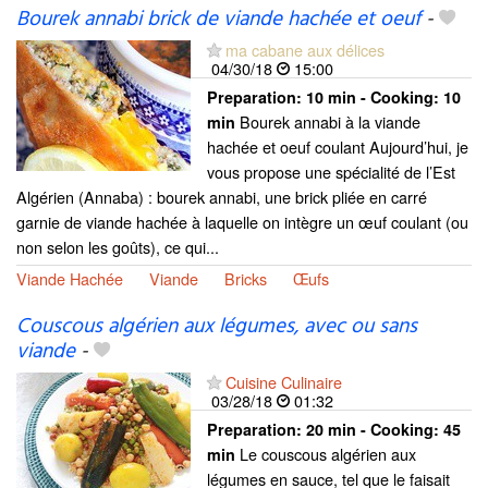
Bourek annabi brick de viande hachée et oeuf
-
ma cabane aux délices
04/30/18
15:00
Preparation:
10 min - Cooking:
10
Bourek annabi à la viande
min
hachée et oeuf coulant Aujourd’hui, je
vous propose une spécialité de l’Est
Algérien (Annaba) : bourek annabi, une brick pliée en carré
garnie de viande hachée à laquelle on intègre un œuf coulant (ou
non selon les goûts), ce qui...
Viande Hachée
Viande
Bricks
Œufs
Couscous algérien aux légumes, avec ou sans
viande
-
Cuisine Culinaire
03/28/18
01:32
Preparation:
20 min - Cooking:
45
Le couscous algérien aux
min
légumes en sauce, tel que le faisait