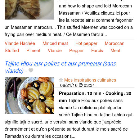
and how to shape and fold Moroccan
Massaman / Veuillez cliquez ici pour
lire la recette ainsi comment façonner
un Massaman marocain... This stuffed Msemen was cooked on a
frying pan over medium heat. / Ce Msemen farci a...
Viande Hachée
Minced meat
Hot pepper
Moroccan
Stuffed
Piment
Viande
Pepper
Farcis
Meat
Tajine Hlou aux poires et aux pruneaux (sans
viande)
-
Mes inspirations culinaires
06/21/16
03:34
Preparation:
10 min - Cooking:
30
Tajine Hlou aux poires sans
min
viande Un délicieux plat algerien
sucré Tajine hlou ou tajine Lahlou qui
signifie tajine sucré, une version sans viande que j’apprécie
énormément et qu’on présente surtout durant le mois sacré de
Ramadan ou durant les occasions...