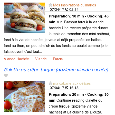
Mes inspirations culinaires
07/24/17
02:34
Preparation:
10 min - Cooking:
45
Mini Batbout farci à la viande
min
hachée Une recette préparée durant
le mois de ramadan des mini batbout,
farci à la viande hachée, je vous ai déjà proposée les batbout
farci au thon, on peut choisir de les farcis au poulet comme je le
fais souvent c’est tout...
Viande Hachée
Viande
Farcis
Galette ou crêpe turque (gozleme viande hachée)
-
ma cabane aux délices
07/04/17
16:13
Preparation:
20 min - Cooking:
30
Continue reading Galette ou
min
crêpe turque (gozleme viande
hachée) at La cuisine de Djouza.