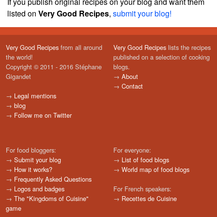
If you publish original recipes on your blog and want them
listed on
Very Good Recipes
,
submit your blog!
Very Good Recipes
from all around
Very Good Recipes
lists the recipes
the world!
published on a selection of cooking
Copyright © 2011 - 2016 Stéphane
blogs.
Gigandet
→
About
→
Contact
→
Legal mentions
→
blog
→
Follow me on Twitter
For food bloggers:
For everyone:
→
Submit your blog
→
List of food blogs
→
How it works?
→
World map of food blogs
→
Frequently Asked Questions
→
Logos and badges
For French speakers:
→
The "Kingdoms of Cuisine"
→
Recettes de Cuisine
game