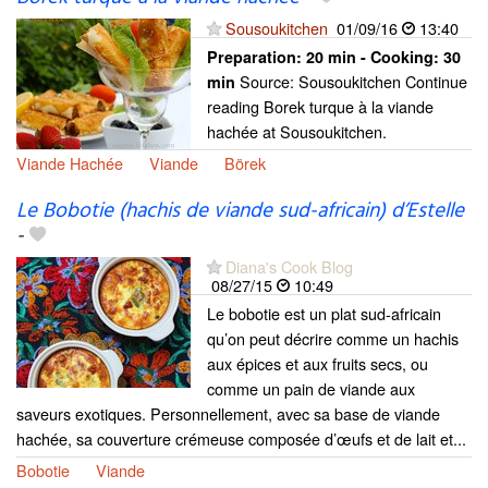
Sousoukitchen
01/09/16
13:40
Preparation:
20 min - Cooking:
30
Source: Sousoukitchen Continue
min
reading Borek turque à la viande
hachée at Sousoukitchen.
Viande Hachée
Viande
Börek
Le Bobotie (hachis de viande sud-africain) d’Estelle
-
Diana's Cook Blog
08/27/15
10:49
Le bobotie est un plat sud-africain
qu’on peut décrire comme un hachis
aux épices et aux fruits secs, ou
comme un pain de viande aux
saveurs exotiques. Personnellement, avec sa base de viande
hachée, sa couverture crémeuse composée d’œufs et de lait et...
Bobotie
Viande