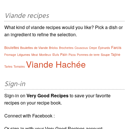
Viande recipes
What kind of viande recipes would you like? Pick a dish or
an ingredient to refine the selection.
Farcis
Boulettes
Boulettes de Viande
Bricks
Brochettes
Couscous
Crepe
Épinards
Pain
Tajine
Légumes
Soupe
Fromage
Meat
Moelleux
Œufs
Pizza
Pommes de terre
Viande Hachée
Tartes
Tomates
Sign-in
Sign-in on
Very Good Recipes
to save your favorite
recipes on your recipe book.
Connect with Facebook :
Or sign-in with your Very Good Recipes account: