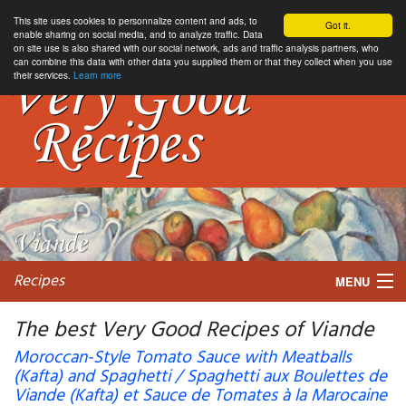
This site uses cookies to personnalize content and ads, to
Got it.
enable sharing on social media, and to analyze traffic. Data
on site use is also shared with our social network, ads and traffic analysis partners, who
can combine this data with other data you supplied them or that they collect when you use
their services.
Learn more
Recipes
MENU
The best Very Good Recipes of Viande
Moroccan-Style Tomato Sauce with Meatballs
(Kafta) and Spaghetti / Spaghetti aux Boulettes de
My favorite blogs
Viande (Kafta) et Sauce de Tomates à la Marocaine