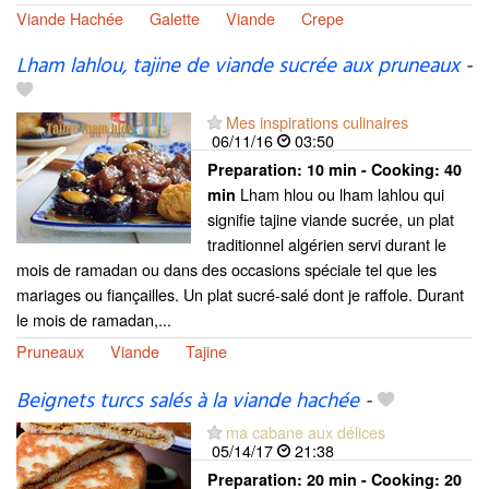
Viande Hachée
Galette
Viande
Crepe
Lham lahlou, tajine de viande sucrée aux pruneaux
-
Mes inspirations culinaires
06/11/16
03:50
Preparation:
10 min - Cooking:
40
Lham hlou ou lham lahlou qui
min
signifie tajine viande sucrée, un plat
traditionnel algérien servi durant le
mois de ramadan ou dans des occasions spéciale tel que les
mariages ou fiançailles. Un plat sucré-salé dont je raffole. Durant
le mois de ramadan,...
Pruneaux
Viande
Tajine
Beignets turcs salés à la viande hachée
-
ma cabane aux délices
05/14/17
21:38
Preparation:
20 min - Cooking:
20