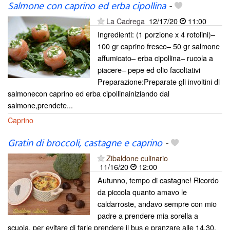
Salmone con caprino ed erba cipollina
-
La Cadrega
12/17/20
11:00
Ingredienti: (1 porzione x 4 rotolini)–
100 gr caprino fresco– 50 gr salmone
affumicato– erba cipollina– rucola a
piacere– pepe ed olio facoltativi
Preparazione:Preparate gli involtini di
salmonecon caprino ed erba cipollinainiziando dal
salmone,prendete...
Caprino
Gratin di broccoli, castagne e caprino
-
Zibaldone culinario
11/16/20
12:00
Autunno, tempo di castagne! Ricordo
da piccola quanto amavo le
caldarroste, andavo sempre con mio
padre a prendere mia sorella a
scuola, per evitare di farle prendere il bus e pranzare alle 14,30.