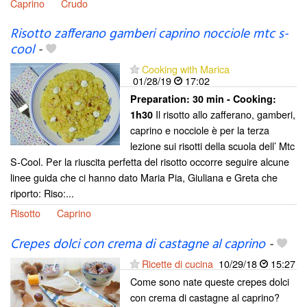
Caprino
Crudo
Risotto zafferano gamberi caprino nocciole mtc s-
cool
-
Cooking with Marica
01/28/19
17:02
Preparation:
30 min - Cooking:
Il risotto allo zafferano, gamberi,
1h30
caprino e nocciole è per la terza
lezione sui risotti della scuola dell’ Mtc
S-Cool. Per la riuscita perfetta del risotto occorre seguire alcune
linee guida che ci hanno dato Maria Pia, Giuliana e Greta che
riporto: Riso:...
Risotto
Caprino
Crepes dolci con crema di castagne al caprino
-
Ricette di cucina
10/29/18
15:27
Come sono nate queste crepes dolci
con crema di castagne al caprino?