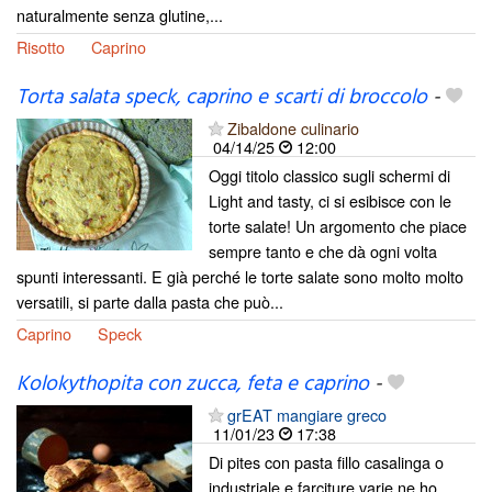
naturalmente senza glutine,...
Risotto
Caprino
Torta salata speck, caprino e scarti di broccolo
-
Zibaldone culinario
04/14/25
12:00
Oggi titolo classico sugli schermi di
Light and tasty, ci si esibisce con le
torte salate! Un argomento che piace
sempre tanto e che dà ogni volta
spunti interessanti. E già perché le torte salate sono molto molto
versatili, si parte dalla pasta che può...
Caprino
Speck
Kolokythopita con zucca, feta e caprino
-
grEAT mangiare greco
11/01/23
17:38
Di pites con pasta fillo casalinga o
industriale e farciture varie ne ho