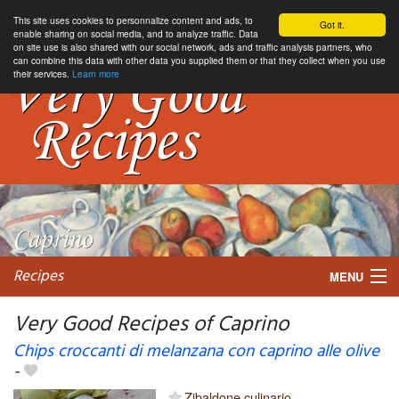
This site uses cookies to personnalize content and ads, to
Got it.
enable sharing on social media, and to analyze traffic. Data
on site use is also shared with our social network, ads and traffic analysis partners, who
can combine this data with other data you supplied them or that they collect when you use
their services.
Learn more
Recipes
MENU
Very Good Recipes of Caprino
Chips croccanti di melanzana con caprino alle olive
-
My favorite blogs
Zibaldone culinario