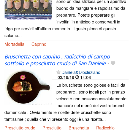
sono un’idea sfiziosa per un aperitivo
buono da mangiare e rapidissimo da
preparare. Potete preparare gli
involtini in anticipo e conservarli in
frigo per servirli all’ultimo momento. Il gusto pieno di questo
salume...
Mortadella
Caprino
Bruschetta con caprino , radicchio di campo
sott'olio e prosciutto crudo di San Daniele
-
Daniela&Diocleziano
03/19/19
14:06
Le bruschette sono golose e facili da
preparare , sono ideali per in pranzo
veloce e non possono assolutamente
mancare nel menù del vostro brunch
domenicale . Ovviamente le ricette delle bruschette sono
tantissime ; quella che vi presento oggi è una ricetta...
Prosciutto crudo
Prosciutto
Bruschetta
Radicchio