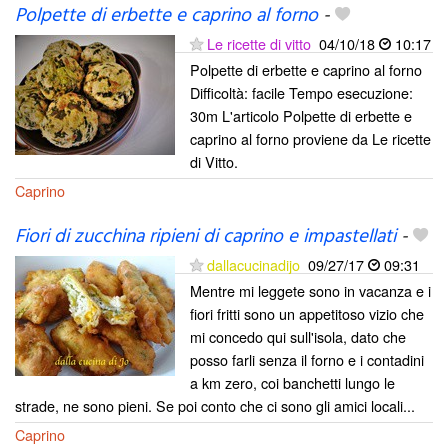
Polpette di erbette e caprino al forno
-
Le ricette di vitto
04/10/18
10:17
Polpette di erbette e caprino al forno
Difficoltà: facile Tempo esecuzione:
30m L'articolo Polpette di erbette e
caprino al forno proviene da Le ricette
di Vitto.
Caprino
Fiori di zucchina ripieni di caprino e impastellati
-
dallacucinadijo
09/27/17
09:31
Mentre mi leggete sono in vacanza e i
fiori fritti sono un appetitoso vizio che
mi concedo qui sull'isola, dato che
posso farli senza il forno e i contadini
a km zero, coi banchetti lungo le
strade, ne sono pieni. Se poi conto che ci sono gli amici locali...
Caprino