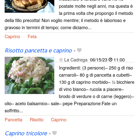
postate molte negli anni, ma questa è
la prima volta che propongo il metodo
della fillo precotta! Non voglio mentire; il metodo è laborioso e
gravoso in termini di tempo; come diciamo...
Caprino
Feta
Risotto pancetta e caprino
-
La Cadrega
06/15/23
11:00
Ingredienti: (3 persone)– 250 g di riso
carnaroli– 80 g di pancetta a cubetti–
130 g di caprino morbido– ½ bicchiere
di vino bianco– rucola a piacere–
brodo di verdure o di carne (leggero)–
olio– aceto balsamico– sale– pepe Preparazione:Fate un
soffritto...
Pancetta
Risotto
Caprino
Caprino tricolore
-