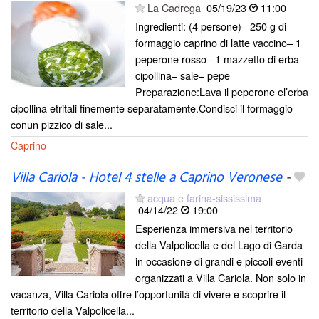
La Cadrega
05/19/23
11:00
Ingredienti: (4 persone)– 250 g di
formaggio caprino di latte vaccino– 1
peperone rosso– 1 mazzetto di erba
cipollina– sale– pepe
Preparazione:Lava il peperone el’erba
cipollina etritali finemente separatamente.Condisci il formaggio
conun pizzico di sale...
Caprino
Villa Cariola - Hotel 4 stelle a Caprino Veronese
-
acqua e farina-sississima
04/14/22
19:00
Esperienza immersiva nel territorio
della Valpolicella e del Lago di Garda
in occasione di grandi e piccoli eventi
organizzati a Villa Cariola. Non solo in
vacanza, Villa Cariola offre l’opportunità di vivere e scoprire il
territorio della Valpolicella...