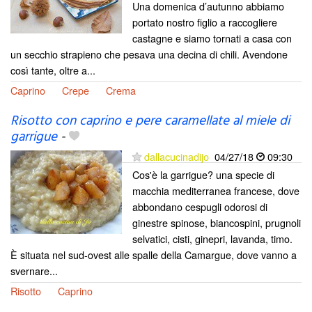
Una domenica d’autunno abbiamo
portato nostro figlio a raccogliere
castagne e siamo tornati a casa con
un secchio strapieno che pesava una decina di chili. Avendone
così tante, oltre a...
Caprino
Crepe
Crema
Risotto con caprino e pere caramellate al miele di
garrigue
-
dallacucinadijo
04/27/18
09:30
Cos'è la garrigue? una specie di
macchia mediterranea francese, dove
abbondano cespugli odorosi di
ginestre spinose, biancospini, prugnoli
selvatici, cisti, ginepri, lavanda, timo.
È situata nel sud-ovest alle spalle della Camargue, dove vanno a
svernare...
Risotto
Caprino