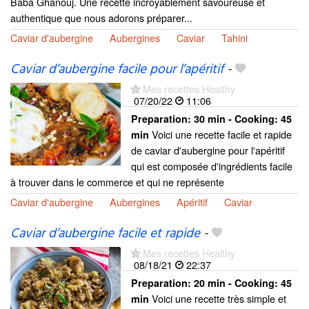
Baba Ghanouj. Une recette incroyablement savoureuse et
authentique que nous adorons préparer...
Caviar d'aubergine
Aubergines
Caviar
Tahini
Caviar d’aubergine facile pour l’apéritif
-
Mes recettes Healthy
07/20/22
11:06
Preparation:
30 min - Cooking:
45
Voici une recette facile et rapide
min
de caviar d'aubergine pour l'apéritif
qui est composée d'ingrédients facile
à trouver dans le commerce et qui ne représente
Caviar d'aubergine
Aubergines
Apéritif
Caviar
Caviar d’aubergine facile et rapide
-
Mes recettes Healthy
08/18/21
22:37
Preparation:
20 min - Cooking:
45
Voici une recette très simple et
min