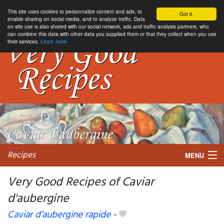
This site uses cookies to personnalize content and ads, to
Got it.
enable sharing on social media, and to analyze traffic. Data
on site use is also shared with our social network, ads and traffic analysis partners, who
can combine this data with other data you supplied them or that they collect when you use
their services.
Learn more
Recipes
MENU
Very Good Recipes of Caviar
d'aubergine
My favorite blogs
Caviar d’aubergine rapide
-