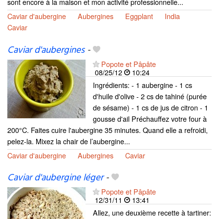
sont encore à la maison et mon activité professionnelle...
Caviar d'aubergine
Aubergines
Eggplant
India
Caviar
Caviar d'aubergines
-
Popote et Pâpâte
08/25/12
10:24
Ingrédients: - 1 aubergine - 1 cs
d'huile d'olive - 2 cs de tahiné (purée
de sésame) - 1 cs de jus de citron - 1
gousse d'ail Préchauffez votre four à
200°C. Faites cuire l'aubergine 35 minutes. Quand elle a refroidi,
pelez-la. Mixez la chair de l’aubergine...
Caviar d'aubergine
Aubergines
Caviar
Caviar d'aubergine léger
-
Popote et Pâpâte
12/31/11
13:41
Allez, une deuxième recette à tartiner: