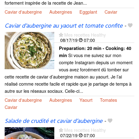
fortement inspirée de la recette de Jean...
Caviar d'aubergine
Aubergines
Eggplant
Caviar
Caviar d’aubergine au yaourt et tomate confite
-
Mes recettes Healthy
08/17/19
07:00
Preparation:
20 min - Cooking:
40
Si vous me suivez sur mon
min
compte Instagram depuis un moment
vous avez forcément dû tomber sur
cette recette de caviar d’aubergine maison au yaourt. Je l’ai
réalisé comme recette facile et rapide que je partage de temps à
autre sur les réseaux sociaux. Celle-ci...
Caviar d'aubergine
Aubergines
Yaourt
Tomates
Caviar
Salade de crudité et caviar d’aubergine
-
Mes recettes Healthy
07/22/19
07:00