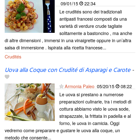
09/01/15
22:34
Le crudités sono dei tradizionali
antipasti francesi composti da una
varietà di verdure crude tagliate
solitamente a bastoncino , ma anche
di altre dimensioni , immersi in una vinaigrette oppure in un’altra
salsa di immersione . Ispirata alla ricetta francese...
Crudités
Uova alla Coque con Crudité di Asparagi e Carote
-
Armonia Paleo
05/20/15
08:22
Le uova si prestano a numerose
preparazioni culinarie, tra i metodi di
cottura abbiamo visto le uova sode,
strapazzate, la frittata in padella e al
forno, le uova in camicia. Oggi
vedremo come preparare e gustare le uova alla coque, un
metodo che consente...