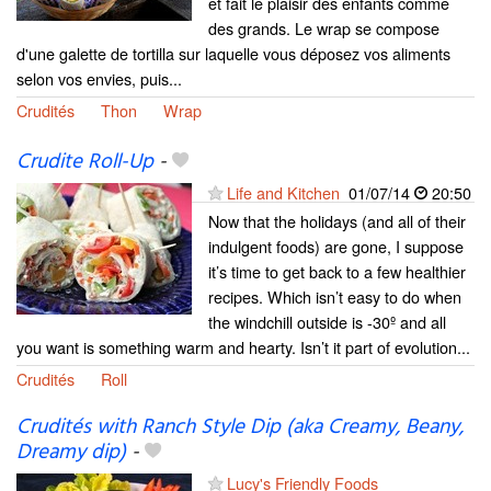
et fait le plaisir des enfants comme
des grands. Le wrap se compose
d'une galette de tortilla sur laquelle vous déposez vos aliments
selon vos envies, puis...
Crudités
Thon
Wrap
Crudite Roll-Up
-
Life and Kitchen
01/07/14
20:50
Now that the holidays (and all of their
indulgent foods) are gone, I suppose
it’s time to get back to a few healthier
recipes. Which isn’t easy to do when
the windchill outside is -30º and all
you want is something warm and hearty. Isn’t it part of evolution...
Crudités
Roll
Crudités with Ranch Style Dip (aka Creamy, Beany,
Dreamy dip)
-
Lucy's Friendly Foods