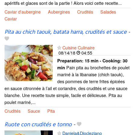
apéritifs et glaces sont de la partie ! Alors voici cette recette...
Caviar d'aubergine
Aubergines
Crudités
Salades
Caviar
Pita au chich taouk, batata harra, crudités et sauce
-
Cuisine Culinaire
08/14/18
04:55
Preparation:
15 min - Cooking:
30
Pain pita au brochettes de poulet
min
mariné à la libanaise (chich taouk),
des pommes de terre frites épicées
en sauce citronnée à l’ail et coriandre, des crudités et une sauce
blanche. Une recette toute simple, facile et délicieuse. Pita au
poulet mariné,...
Crudités
Sauce
Pita
Ruote con crudités e tonno
-
Daniela&Diocleziano