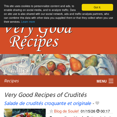
This site uses cookies to personnalize content and ads, to
Got it.
enable sharing on social media, and to analyze traffic. Data
on site use is also shared with our social network, ads and traffic analysis partners, who
can combine this data with other data you supplied them or that they collect when you use
their services.
Learn more
Recipes
MENU
Very Good Recipes of Crudités
Salade de crudités croquante et originale
-
My favorite blogs
Blog de Soulef
01/15/26
00:17