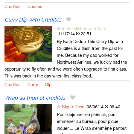
Crudités
Coques
Curry Dip with Crudités
-
In the kitchen with Kath
11/17/14
22:51
By Kath Dedon This Curry Dip with
Crudités is a flash from the past for
me. Because my dad worked for
Northwest Airlines, we luckily had the
opportunity to fly often and we were often upgraded to first class.
This was back in the day when first class food...
Crudités
Curry
Dip
Wrap au thon et crudités
-
Signé-Déco
08/06/14
09:40
Pour déjeuner en plein air, pour
emmener au bureau, pour pique-
niquer.... Le Wrap s'emmène partout