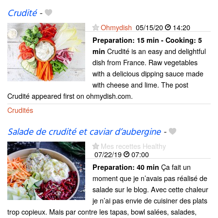
Crudité
-
Ohmydish
05/15/20
14:20
Preparation:
15 min - Cooking:
5
Crudité is an easy and delightful
min
dish from France. Raw vegetables
with a delicious dipping sauce made
with cheese and lime. The post
Crudité appeared first on ohmydish.com.
Crudités
Salade de crudité et caviar d’aubergine
-
Mes recettes Healthy
07/22/19
07:00
Ça fait un
Preparation:
40 min
moment que je n’avais pas réalisé de
salade sur le blog. Avec cette chaleur
je n’ai pas envie de cuisiner des plats
trop copieux. Mais par contre les tapas, bowl salées, salades,