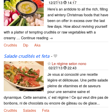
12/27/13
14:17
Here’s an antidote to all the rich, filling
and wintery Christmas foods that have
been on offer in excess over the last
few days. How about reviving yourself
with a platter of tempting crudités or raw vegetables with a
creamy … Continue reading →
Crudités
Dip
Aka
Salade crudités et feta
-
Le régime selon nono
02/27/13
22:43
Je vous ai concocté une recette
légère et délicieuse. Une petite salade
pleine de vitamines et de saveurs
pour une semaine saine et
dynamique. Cette semaine, c’ est régime ! Ce qui veut dire pas de
bonbons, ni de chocolats ou encore de gâteau ou de glace...
Crudités
Salades
Feta