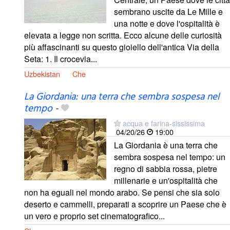
sembrano uscite da Le Mille e
una notte e dove l'ospitalità è
elevata a legge non scritta. Ecco alcune delle curiosità
più affascinanti su questo gioiello dell'antica Via della
Seta: 1. Il crocevia...
Uzbekistan
Che
La Giordania: una terra che sembra sospesa nel
tempo
-
acqua e farina-sississima
04/20/26
19:00
La Giordania è una terra che
sembra sospesa nel tempo: un
regno di sabbia rossa, pietre
millenarie e un'ospitalità che
non ha eguali nel mondo arabo. Se pensi che sia solo
deserto e cammelli, preparati a scoprire un Paese che è
un vero e proprio set cinematografico...