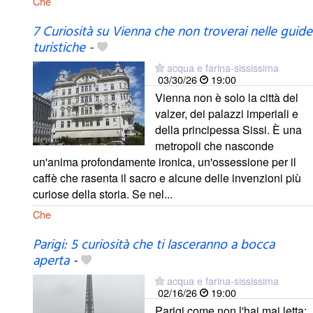
Che
7 Curiosità su Vienna che non troverai nelle guide
turistiche
-
acqua e farina-sississima
03/30/26
19:00
Vienna non è solo la città del
valzer, dei palazzi imperiali e
della principessa Sissi. È una
metropoli che nasconde
un'anima profondamente ironica, un'ossessione per il
caffè che rasenta il sacro e alcune delle invenzioni più
curiose della storia. Se nel...
Che
Parigi: 5 curiosità che ti lasceranno a bocca
aperta
-
acqua e farina-sississima
02/16/26
19:00
Parigi come non l'hai mai letta: