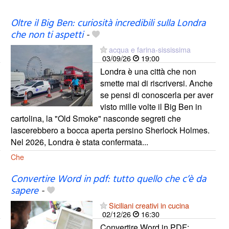
Oltre il Big Ben: curiosità incredibili sulla Londra
che non ti aspetti
-
acqua e farina-sississima
03/09/26
19:00
Londra è una città che non
smette mai di riscriversi. Anche
se pensi di conoscerla per aver
visto mille volte il Big Ben in
cartolina, la "Old Smoke" nasconde segreti che
lascerebbero a bocca aperta persino Sherlock Holmes.
Nel 2026, Londra è stata confermata...
Che
Convertire Word in pdf: tutto quello che c’è da
sapere
-
Siciliani creativi in cucina
02/12/26
16:30
Convertire Word in PDF: