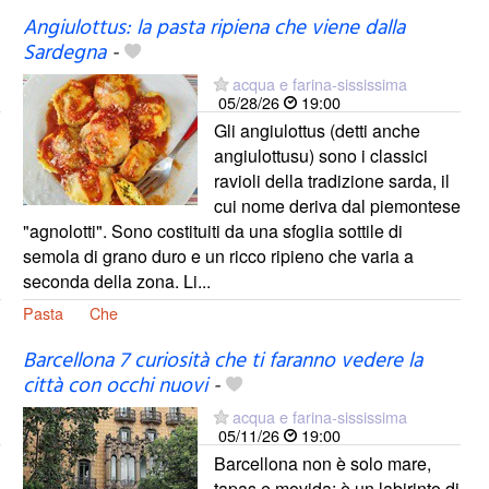
Angiulottus: la pasta ripiena che viene dalla
Sardegna
-
acqua e farina-sississima
05/28/26
19:00
Gli angiulottus (detti anche
angiulottusu) sono i classici
ravioli della tradizione sarda, il
cui nome deriva dal piemontese
"agnolotti". Sono costituiti da una sfoglia sottile di
semola di grano duro e un ricco ripieno che varia a
seconda della zona. Li...
Pasta
Che
Barcellona 7 curiosità che ti faranno vedere la
città con occhi nuovi
-
acqua e farina-sississima
05/11/26
19:00
Barcellona non è solo mare,
tapas e movida: è un labirinto di