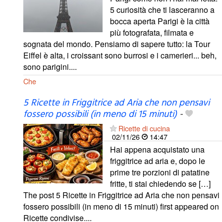
5 curiosità che ti lasceranno a
bocca aperta Parigi è la città
più fotografata, filmata e
sognata del mondo. Pensiamo di sapere tutto: la Tour
Eiffel è alta, i croissant sono burrosi e i camerieri... beh,
sono parigini....
Che
5 Ricette in Friggitrice ad Aria che non pensavi
fossero possibili (in meno di 15 minuti)
-
Ricette di cucina
02/11/26
14:47
Hai appena acquistato una
friggitrice ad aria e, dopo le
prime tre porzioni di patatine
fritte, ti stai chiedendo se […]
The post 5 Ricette in Friggitrice ad Aria che non pensavi
fossero possibili (in meno di 15 minuti) first appeared on
Ricette condivise....