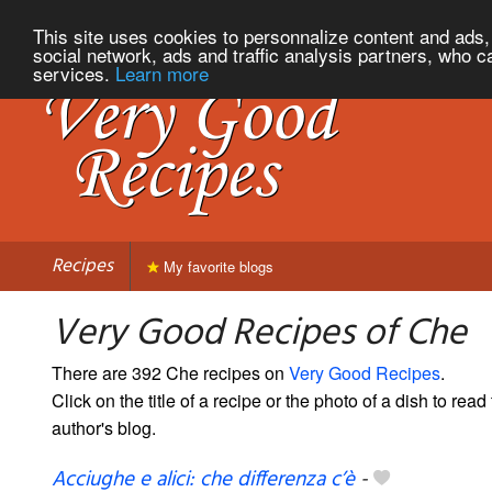
This site uses cookies to personnalize content and ads, 
social network, ads and traffic analysis partners, who c
services.
Learn more
Recipes
My favorite blogs
Very Good Recipes of Che
There are 392 Che recipes on
Very Good Recipes
.
Click on the title of a recipe or the photo of a dish to read 
author's blog.
Acciughe e alici: che differenza c’è
-