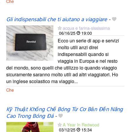
Che
Gli indispensabili che ti aiutano a viaggiare
-
acqua e farina-sississima
06/16/25
19:00
Ecco un serie di app e servizi
molto utili anzi direi
indispensabili quando si
viaggia in Europa e nel resto
del mondo, sono quelli che utilizzo io quando viaggio
sicuramente saranno molto utili ad altri viaggiatori. Ho
un inglese scolastico ma viaggio...
Che
Kỹ Thuật Khống Chế Bóng Từ Cơ Bản Đến Nâng
Cao Trong Bóng Đá
-
A Year In Redwood
03/12/25
15:34