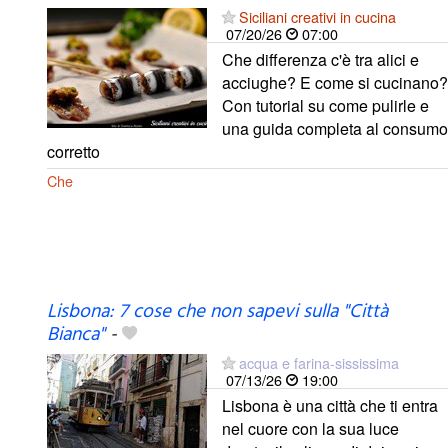
Siciliani creativi in cucina
07/20/26
07:00
Che differenza c'è tra alici e
acciughe? E come si cucinano?
Con tutorial su come pulirle e
una guida completa al consumo
corretto
Che
Lisbona: 7 cose che non sapevi sulla "Città
Bianca"
-
acqua e farina-sississima
07/13/26
19:00
Lisbona è una città che ti entra
nel cuore con la sua luce