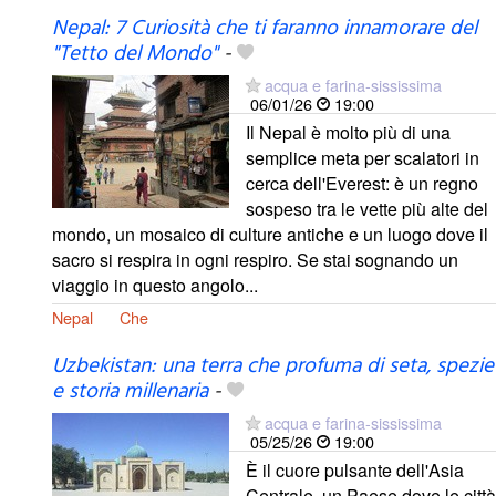
Nepal: 7 Curiosità che ti faranno innamorare del
"Tetto del Mondo"
-
acqua e farina-sississima
06/01/26
19:00
Il Nepal è molto più di una
semplice meta per scalatori in
cerca dell'Everest: è un regno
sospeso tra le vette più alte del
mondo, un mosaico di culture antiche e un luogo dove il
sacro si respira in ogni respiro. Se stai sognando un
viaggio in questo angolo...
Nepal
Che
Uzbekistan: una terra che profuma di seta, spezie
e storia millenaria
-
acqua e farina-sississima
05/25/26
19:00
È il cuore pulsante dell'Asia
Centrale, un Paese dove le città