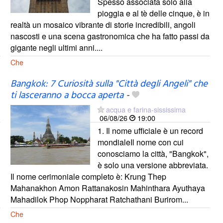
Spesso associata solo alla
pioggia e al tè delle cinque, è in
realtà un mosaico vibrante di storie incredibili, angoli
nascosti e una scena gastronomica che ha fatto passi da
gigante negli ultimi anni....
Che
Bangkok: 7 Curiosità sulla "Città degli Angeli" che
ti lasceranno a bocca aperta
-
acqua e farina-sississima
06/08/26
19:00
1. Il nome ufficiale è un record
mondialeIl nome con cui
conosciamo la città, "Bangkok",
è solo una versione abbreviata.
Il nome cerimoniale completo è: Krung Thep
Mahanakhon Amon Rattanakosin Mahinthara Ayuthaya
Mahadilok Phop Noppharat Ratchathani Burirom...
Che