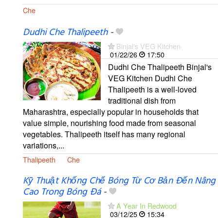
Che
Dudhi Che Thalipeeth
-
Binjal's VEG Kitchen
01/22/26
17:50
Dudhi Che Thalipeeth Binjal's
VEG Kitchen Dudhi Che
Thalipeeth is a well-loved
traditional dish from
Maharashtra, especially popular in households that
value simple, nourishing food made from seasonal
vegetables. Thalipeeth itself has many regional
variations,...
Thalipeeth
Che
Kỹ Thuật Khống Chế Bóng Từ Cơ Bản Đến Nâng
Cao Trong Bóng Đá
-
A Year In Redwood
03/12/25
15:34