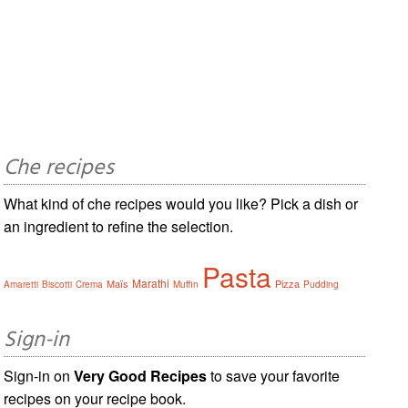
Che recipes
What kind of che recipes would you like? Pick a dish or
an ingredient to refine the selection.
Pasta
Marathi
Maïs
Pizza
Amaretti
Biscotti
Crema
Muffin
Pudding
Sign-in
Sign-in on
Very Good Recipes
to save your favorite
recipes on your recipe book.