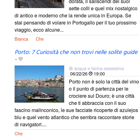
dorata, il saliscendi dei suoi
sette colli e quel mix nostalgico
di antico e moderno che la rende unica in Europa. Se
stai pensando di volare in Portogallo per il tuo prossimo
viaggio, ecco alcune...
Bianca
Che
Porto: 7 Curiosità che non trovi nelle solite guide
-
acqua e farina-sississima
06/22/26
19:00
Porto non è solo la città del vino
o il punto di partenza per le
crociere sul Douro; è una città
che ti abbraccia con il suo
fascino malinconico, le sue facciate ricoperte di azulejos
blu e quel vento atlantico che sembra raccontare storie
di navigatori....
Che