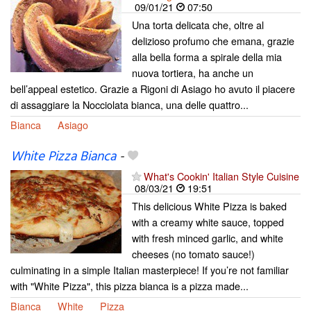
09/01/21
07:50
Una torta delicata che, oltre al
delizioso profumo che emana, grazie
alla bella forma a spirale della mia
nuova tortiera, ha anche un
bell’appeal estetico. Grazie a Rigoni di Asiago ho avuto il piacere
di assaggiare la Nocciolata bianca, una delle quattro...
Bianca
Asiago
White Pizza Bianca
-
What's Cookin' Italian Style Cuisine
08/03/21
19:51
This delicious White Pizza is baked
with a creamy white sauce, topped
with fresh minced garlic, and white
cheeses (no tomato sauce!)
culminating in a simple Italian masterpiece! If you’re not familiar
with "White Pizza", this pizza bianca is a pizza made...
Bianca
White
Pizza