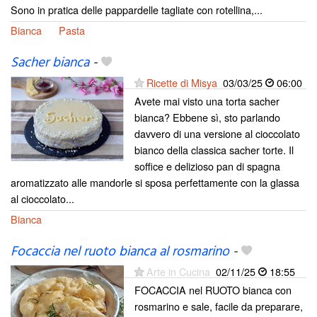
Sono in pratica delle pappardelle tagliate con rotellina,...
Bianca
Pasta
Sacher bianca
-
Ricette di Misya
03/03/25
06:00
Avete mai visto una torta sacher
bianca? Ebbene sì, sto parlando
davvero di una versione al cioccolato
bianco della classica sacher torte. Il
soffice e delizioso pan di spagna
aromatizzato alle mandorle si sposa perfettamente con la glassa
al cioccolato...
Bianca
Focaccia nel ruoto bianca al rosmarino
-
Arte in Cucina
02/11/25
18:55
FOCACCIA nel RUOTO bianca con
rosmarino e sale, facile da preparare,