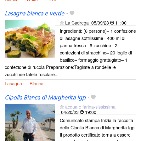
Lasagna bianca e verde
-
La Cadrega
05/09/23
11:00
Ingredienti: (6 persone)– 1 confezione
di lasagne sottilissime– 400 ml di
panna fresca– 6 zucchine– 2
confezioni di stracchino– 20 foglie di
basilico– formaggio grattugiato– 1
confezione di rucola Preparazione:Tagliate a rondelle le
zucchinee fatele rosolare...
Lasagna
Bianca
Cipolla Bianca di Margherita Igp
-
acqua e farina-sississima
04/20/23
19:00
Comunicato stampa Inizia la raccolta
della Cipolla Bianca di Margherita Igp
Il prodotto certificato torna a essere