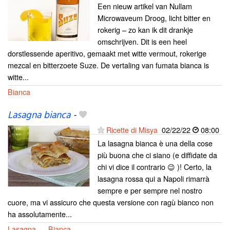
Een nieuw artikel van Nullam
Microwaveum Droog, licht bitter en
rokerig – zo kan ik dit drankje
omschrijven. Dit is een heel
dorstlessende aperitivo, gemaakt met witte vermout, rokerige
mezcal en bitterzoete Suze. De vertaling van fumata bianca is
witte...
Bianca
Lasagna bianca
-
Ricette di Misya
02/22/22
08:00
La lasagna bianca è una della cose
più buona che ci siano (e diffidate da
chi vi dice il contrario 😉 )! Certo, la
lasagna rossa qui a Napoli rimarrà
sempre e per sempre nel nostro
cuore, ma vi assicuro che questa versione con ragù bianco non
ha assolutamente...
Lasagna
Bianca