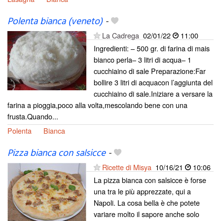
Polenta bianca (veneto)
-
La Cadrega
02/01/22
11:00
Ingredienti: – 500 gr. di farina di mais
bianco perla– 3 litri di acqua– 1
cucchiaino di sale Preparazione:Far
bollire 3 litri di acquacon l’aggiunta del
cucchiaino di sale.Iniziare a versare la
farina a pioggia,poco alla volta,mescolando bene con una
frusta.Quando...
Polenta
Bianca
Pizza bianca con salsicce
-
Ricette di Misya
10/16/21
10:06
La pizza bianca con salsicce è forse
una tra le più apprezzate, qui a
Napoli. La cosa bella è che potete
variare molto il sapore anche solo