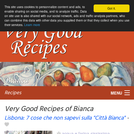
This site uses cookies to personnalize content and ads, to
Got it.
enable sharing on social media, and to analyze traffic. Data
on site use is also shared with our social network, ads and traffic analysis partners, who
can combine this data with other data you supplied them or that they collect when you use
their services.
Learn more
Recipes
MENU
Very Good Recipes of Bianca
Lisbona: 7 cose che non sapevi sulla "Città Bianca"
-
My favorite blogs
acqua e farina-sississima