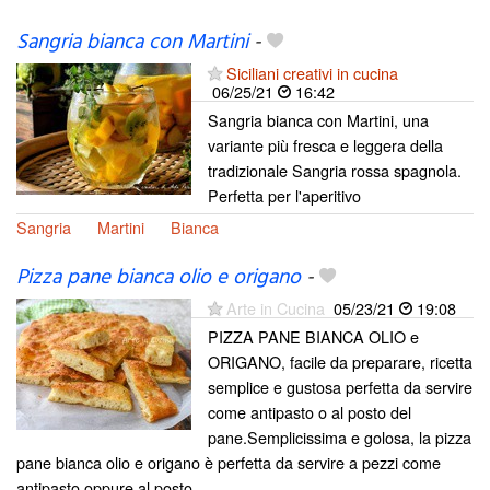
Sangria bianca con Martini
-
Siciliani creativi in cucina
06/25/21
16:42
Sangria bianca con Martini, una
variante più fresca e leggera della
tradizionale Sangria rossa spagnola.
Perfetta per l'aperitivo
Sangria
Martini
Bianca
Pizza pane bianca olio e origano
-
Arte in Cucina
05/23/21
19:08
PIZZA PANE BIANCA OLIO e
ORIGANO, facile da preparare, ricetta
semplice e gustosa perfetta da servire
come antipasto o al posto del
pane.Semplicissima e golosa, la pizza
pane bianca olio e origano è perfetta da servire a pezzi come
antipasto oppure al posto...