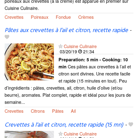
poireaux aux crevettes (à la crème) est apparue en premier sur
Cuisine Culinaire.
Crevettes
Poireaux
Fondue
Crèmes
Pâtes aux crevettes à l’ail et citron, recette rapide
-
Cuisine Culinaire
03/20/19
21:34
Preparation:
5 min - Cooking:
10
Ces pâtes aux crevettes à l’ail et
min
citron sont divines. Une recette facile
et rapide (15 minutes en tout). Peu
d’ingrédients : pâtes, crevettes, ail, citron, huile d’olive (et/ou
beurre), aromates. Plat complet, rapide et idéal pour les jours de
semaine...
Crevettes
Citrons
Pâtes
Ail
Crevettes à l’ail et citron, recette rapide (15 mn)
-
Cuisine Culinaire