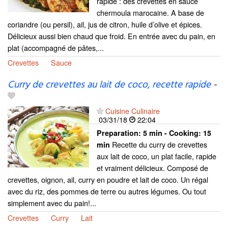
rapide : des crevettes en sauce
chermoula marocaine. A base de
coriandre (ou persil), ail, jus de citron, huile d’olive et épices.
Délicieux aussi bien chaud que froid. En entrée avec du pain, en
plat (accompagné de pâtes,...
Crevettes
Sauce
Curry de crevettes au lait de coco, recette rapide
-
Cuisine Culinaire
03/31/18
22:04
Preparation:
5 min - Cooking:
15
Recette du curry de crevettes
min
aux lait de coco, un plat facile, rapide
et vraiment délicieux. Composé de
crevettes, oignon, ail, curry en poudre et lait de coco. Un régal
avec du riz, des pommes de terre ou autres légumes. Ou tout
simplement avec du pain!...
Crevettes
Curry
Lait