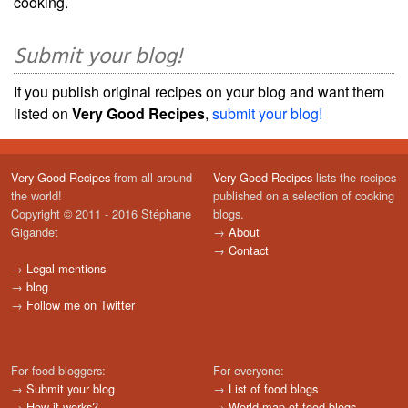
cooking.
Submit your blog!
If you publish original recipes on your blog and want them
listed on
Very Good Recipes
,
submit your blog!
Very Good Recipes
from all around
Very Good Recipes
lists the recipes
the world!
published on a selection of cooking
Copyright © 2011 - 2016 Stéphane
blogs.
Gigandet
→
About
→
Contact
→
Legal mentions
→
blog
→
Follow me on Twitter
For food bloggers:
For everyone:
→
Submit your blog
→
List of food blogs
→
How it works?
→
World map of food blogs