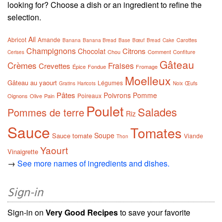
looking for? Choose a dish or an ingredient to refine the
selection.
Ail
Abricot
Amande
Carottes
Banana
Banana Bread
Base
Bœuf
Bread
Cake
Champignons
Citrons
Chocolat
Chou
Comment
Confiture
Cerises
Gâteau
Crèmes
Fraises
Crevettes
Épice
Fondue
Fromage
Moelleux
Gâteau au yaourt
Légumes
Œufs
Gratins
Haricots
Noix
Pâtes
Poivrons
Pomme
Poireaux
Oignons
Olive
Pain
Poulet
Salades
Pommes de terre
Riz
Sauce
Tomates
Soupe
Sauce tomate
Viande
Thon
Yaourt
Vinaigrette
→
See more names of ingredients and dishes.
Sign-in
Sign-in on
Very Good Recipes
to save your favorite