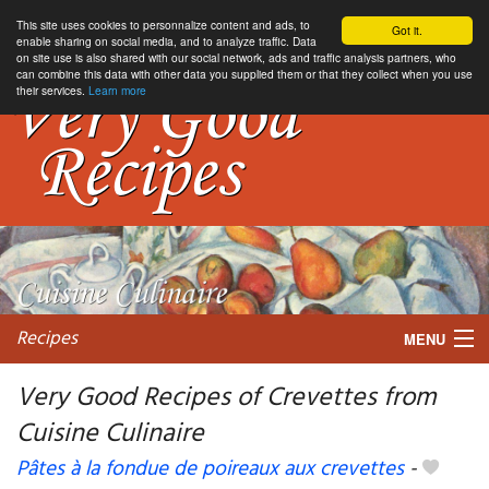
This site uses cookies to personnalize content and ads, to
Got it.
enable sharing on social media, and to analyze traffic. Data
on site use is also shared with our social network, ads and traffic analysis partners, who
can combine this data with other data you supplied them or that they collect when you use
their services.
Learn more
Recipes
MENU
Very Good Recipes of Crevettes from
Cuisine Culinaire
My favorite blogs
Pâtes à la fondue de poireaux aux crevettes
-