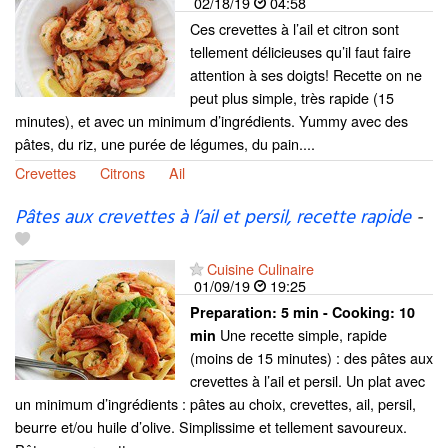
02/18/19
04:58
Ces crevettes à l’ail et citron sont
tellement délicieuses qu’il faut faire
attention à ses doigts! Recette on ne
peut plus simple, très rapide (15
minutes), et avec un minimum d’ingrédients. Yummy avec des
pâtes, du riz, une purée de légumes, du pain....
Crevettes
Citrons
Ail
Pâtes aux crevettes à l’ail et persil, recette rapide
-
Cuisine Culinaire
01/09/19
19:25
Preparation:
5 min - Cooking:
10
Une recette simple, rapide
min
(moins de 15 minutes) : des pâtes aux
crevettes à l’ail et persil. Un plat avec
un minimum d’ingrédients : pâtes au choix, crevettes, ail, persil,
beurre et/ou huile d’olive. Simplissime et tellement savoureux.