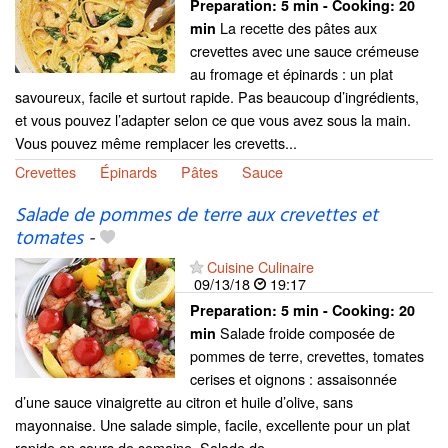
Preparation:
5 min - Cooking:
20
La recette des pâtes aux
min
crevettes avec une sauce crémeuse
au fromage et épinards : un plat
savoureux, facile et surtout rapide. Pas beaucoup d’ingrédients,
et vous pouvez l’adapter selon ce que vous avez sous la main.
Vous pouvez même remplacer les crevetts...
Crevettes
Épinards
Pâtes
Sauce
Salade de pommes de terre aux crevettes et
tomates
-
Cuisine Culinaire
09/13/18
19:17
Preparation:
5 min - Cooking:
20
Salade froide composée de
min
pommes de terre, crevettes, tomates
cerises et oignons : assaisonnée
d’une sauce vinaigrette au citron et huile d’olive, sans
mayonnaise. Une salade simple, facile, excellente pour un plat
rapide en cours de semaine. Salade de...