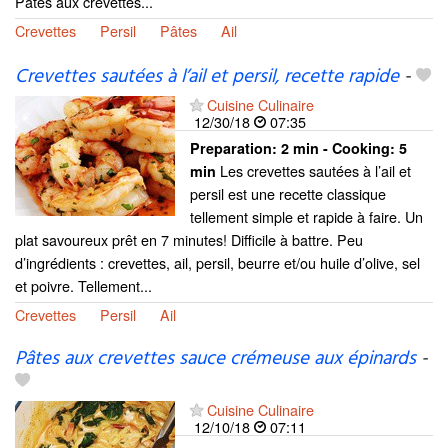
Pâtes aux crevettes...
Crevettes
Persil
Pâtes
Ail
Crevettes sautées à l’ail et persil, recette rapide
-
Cuisine Culinaire
12/30/18
07:35
Preparation:
2 min - Cooking:
5
Les crevettes sautées à l’ail et
min
persil est une recette classique
tellement simple et rapide à faire. Un
plat savoureux prêt en 7 minutes! Difficile à battre. Peu
d’ingrédients : crevettes, ail, persil, beurre et/ou huile d’olive, sel
et poivre. Tellement...
Crevettes
Persil
Ail
Pâtes aux crevettes sauce crémeuse aux épinards
-
Cuisine Culinaire
12/10/18
07:11