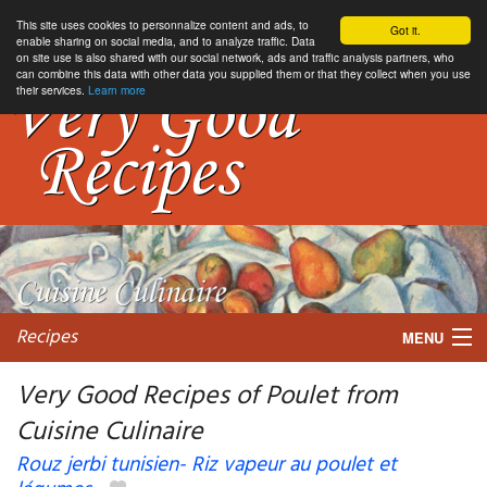
This site uses cookies to personnalize content and ads, to
Got it.
enable sharing on social media, and to analyze traffic. Data
on site use is also shared with our social network, ads and traffic analysis partners, who
can combine this data with other data you supplied them or that they collect when you use
their services.
Learn more
Recipes
MENU
Very Good Recipes of Poulet from
Cuisine Culinaire
My favorite blogs
Rouz jerbi tunisien- Riz vapeur au poulet et