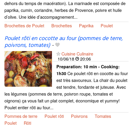
dehors du temps de macération). La marinade est composée de
paprika, cumin, coriandre, herbes de Provence, poivre et huile
d’olive. Une idée d’accompagnement...
Brochettes de Poulet
Brochettes
Paprika
Poulet
Poulet rôti en cocotte au four (pommes de terre,
poivrons, tomates)
-
Cuisine Culinaire
10/06/18
20:06
Preparation:
10 min - Cooking:
Ce poulet rôti en cocotte au four
1h30
est très savoureux. La chair du poulet
est tendre, fondante et juteuse. Avec
les légumes (pommes de terre, poivron roupe, tomates et
oignons) ça vous fait un plat complet, économique et yummy!
Poulet entier rôti au four...
Pommes de terre
Poulet rôti
Poivrons
Tomates
Poulet
Rôti