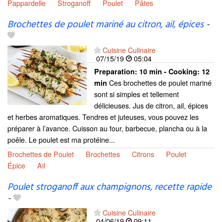
Pappardelle
Stroganoff
Poulet
Pâtes
Brochettes de poulet mariné au citron, ail, épices
-
Cuisine Culinaire
07/15/19
05:04
Preparation:
10 min - Cooking:
12
Ces brochettes de poulet mariné
min
sont si simples et tellement
délicieuses. Jus de citron, ail, épices
et herbes aromatiques. Tendres et juteuses, vous pouvez les
préparer à l’avance. Cuisson au four, barbecue, plancha ou à la
poêle. Le poulet est ma protéine...
Brochettes de Poulet
Brochettes
Citrons
Poulet
Épice
Ail
Poulet stroganoff aux champignons, recette rapide
-
Cuisine Culinaire
04/06/19
09:11