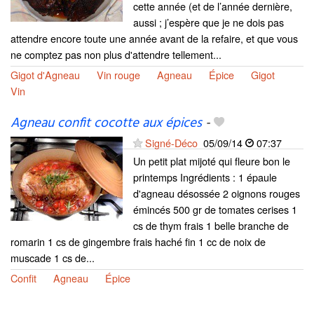
cette année (et de l’année dernière,
aussi ; j’espère que je ne dois pas
attendre encore toute une année avant de la refaire, et que vous
ne comptez pas non plus d'attendre tellement...
Gigot d'Agneau
Vin rouge
Agneau
Épice
Gigot
Vin
Agneau confit cocotte aux épices
-
Signé-Déco
05/09/14
07:37
Un petit plat mijoté qui fleure bon le
printemps Ingrédients : 1 épaule
d'agneau désossée 2 oignons rouges
émincés 500 gr de tomates cerises 1
cs de thym frais 1 belle branche de
romarin 1 cs de gingembre frais haché fin 1 cc de noix de
muscade 1 cs de...
Confit
Agneau
Épice