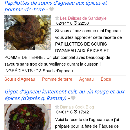
Papillottes de souris d'agneau aux épices et
pomme-de-terre
-
Les Délices de Sandstyle
02/14/18
22:50
Sí vous aimez comme moi l'agneau
vous allez apprécier cette recette de
PAPILLOTTES DE SOURIS
D'AGNEAU AUX ÉPICES ET
POMME-DE-TERRE . Un plat complet avec beaucoup de
saveurs sans trop de surveillance durant la cuisson !
INGRÉDIENTS : * 3 Souris d'agneau......
Souris d'Agneau
Pomme de terre
Agneau
Épice
Gigot d’agneau lentement cuit, au vin rouge et aux
épices (d’après g. Ramsay)
-
Diana's Cook Blog
04/01/16
17:42
Voici la recette de l’agneau que j'ai
préparé pour la fête de Pâques de