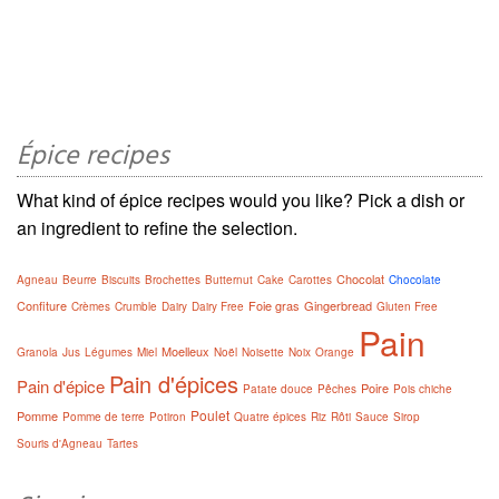
Épice recipes
What kind of épice recipes would you like? Pick a dish or
an ingredient to refine the selection.
Chocolat
Agneau
Beurre
Biscuits
Brochettes
Butternut
Cake
Carottes
Chocolate
Confiture
Foie gras
Gingerbread
Crèmes
Crumble
Dairy
Dairy Free
Gluten Free
Pain
Moelleux
Granola
Jus
Légumes
Miel
Noël
Noisette
Noix
Orange
Pain d'épices
Pain d'épice
Poire
Patate douce
Pêches
Pois chiche
Poulet
Pomme
Pomme de terre
Potiron
Quatre épices
Riz
Rôti
Sauce
Sirop
Souris d'Agneau
Tartes