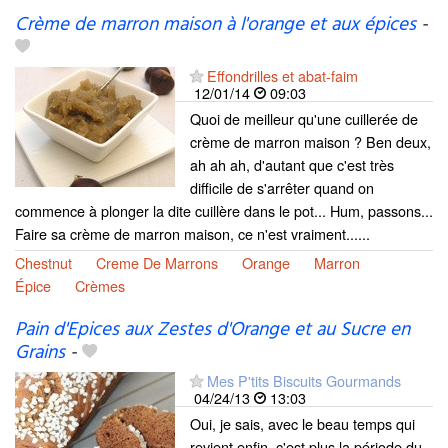
Crème de marron maison à l'orange et aux épices
-
Effondrilles et abat-faim
12/01/14
09:03
Quoi de meilleur qu'une cuillerée de
crème de marron maison ? Ben deux,
ah ah ah, d'autant que c'est très
difficile de s'arrêter quand on
commence à plonger la dite cuillère dans le pot... Hum, passons...
Faire sa crème de marron maison, ce n'est vraiment......
Chestnut
Creme De Marrons
Orange
Marron
Épice
Crèmes
Pain d'Epices aux Zestes d'Orange et au Sucre en
Grains
-
Mes P'tits Biscuits Gourmands
04/24/13
13:03
Oui, je sais, avec le beau temps qui
revient enfin, c'est plus la période du