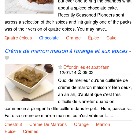
but ever one to ring the changes what
about a spiced chocolate cake.
Recently Seasoned Pioneers sent
across a selection of their spices and intriguingly one of the packs
was of their version of quatre epices. You may have...
Quatre épices
Chocolate
Orange
Épice
Cake
Crème de marron maison à l'orange et aux épices
-
Effondrilles et abat-faim
12/01/14
09:03
Quoi de meilleur qu'une cuillerée de
crème de marron maison ? Ben deux,
ah ah ah, d'autant que c'est très
difficile de s'arrêter quand on
commence à plonger la dite cuillère dans le pot... Hum, passons...
Faire sa crème de marron maison, ce n'est vraiment......
Chestnut
Creme De Marrons
Orange
Marron
Épice
Crèmes