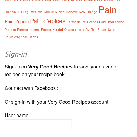
Pain
Moelleux
Granola
Jus
Légumes
Miel
Noël
Noisette
Noix
Orange
Pain d'épices
Pain d'épice
Poire
Patate douce
Pêches
Pois chiche
Poulet
Pomme
Pomme de terre
Potiron
Quatre épices
Riz
Rôti
Sauce
Sirop
Souris d'Agneau
Tartes
Sign-in
Sign-in on
Very Good Recipes
to save your favorite
recipes on your recipe book.
Connect with Facebook :
Or sign-in with your Very Good Recipes account:
User name: