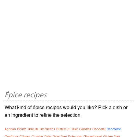
Épice recipes
What kind of épice recipes would you like? Pick a dish or
an ingredient to refine the selection.
Chocolat
Agneau
Beurre
Biscuits
Brochettes
Butternut
Cake
Carottes
Chocolate
Confiture
Foie gras
Gingerbread
Crèmes
Crumble
Dairy
Dairy Free
Gluten Free