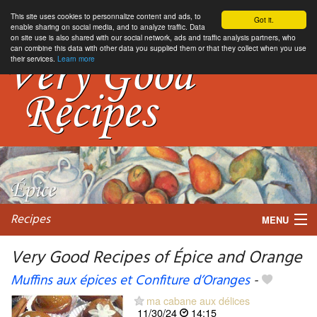
This site uses cookies to personnalize content and ads, to
Got it.
enable sharing on social media, and to analyze traffic. Data
on site use is also shared with our social network, ads and traffic analysis partners, who
can combine this data with other data you supplied them or that they collect when you use
their services.
Learn more
Recipes
MENU
Very Good Recipes of Épice and Orange
Muffins aux épices et Confiture d’Oranges
-
My favorite blogs
ma cabane aux délices
11/30/24
14:15