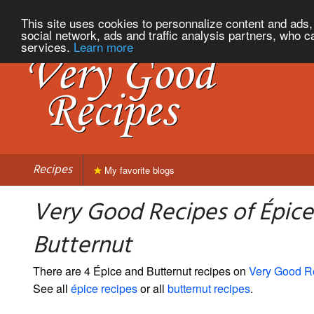
This site uses cookies to personnalize content and ads, 
social network, ads and traffic analysis partners, who c
services.
Learn more
Recipes
My favorite blogs
Very Good Recipes of Épice
Butternut
There are 4 Épice and Butternut recipes on
Very Good R
See all
épice recipes
or all
butternut recipes
.