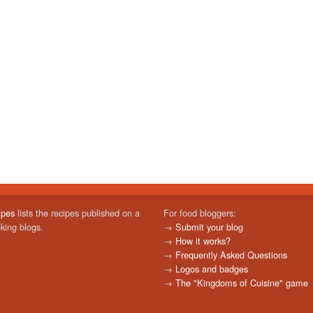
ipes
lists the recipes published on a
For food bloggers:
oking blogs.
→
Submit your blog
→
How it works?
→
Frequently Asked Questions
→
Logos and badges
→
The "Kingdoms of Cuisine" game