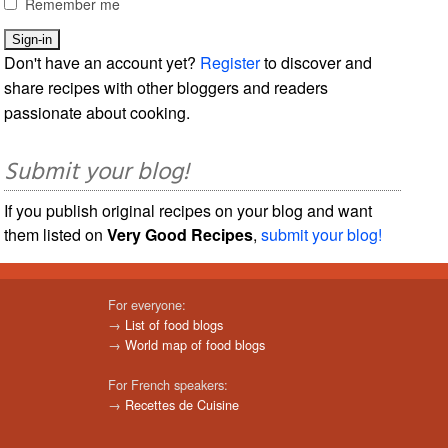
Remember me
Don't have an account yet?
Register
to discover and
share recipes with other bloggers and readers
passionate about cooking.
Submit your blog!
If you publish original recipes on your blog and want
them listed on
Very Good Recipes
,
submit your blog!
For everyone:
→
List of food blogs
→
World map of food blogs
For French speakers:
→
Recettes de Cuisine