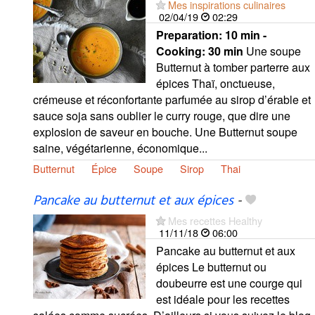
Mes inspirations culinaires
02/04/19
02:29
Preparation:
10 min -
Cooking:
30 min
Une soupe
Butternut à tomber parterre aux
épices Thaï, onctueuse,
crémeuse et réconfortante parfumée au sirop d’érable et
sauce soja sans oublier le curry rouge, que dire une
explosion de saveur en bouche. Une Butternut soupe
saine, végétarienne, économique...
Butternut
Épice
Soupe
Sirop
Thai
Pancake au butternut et aux épices
-
Mes recettes Healthy
11/11/18
06:00
Pancake au butternut et aux
épices Le butternut ou
doubeurre est une courge qui
est idéale pour les recettes