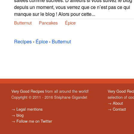
salées comme sucrées. D’ailleurs si vous suivez le blog
depuis un moment, vous verrez que ce n’est pas ce qui
manque sur le blog ! Alors pour cette...
Butternut
Pancakes
Épice
Recipes
›
Épice
›
Butternut
Very Good Recipes
from all around the world!
Very Good Rec
Copyright © 2011 - 2016 Stéphane Gigandet
selection of co
→
About
→
Legal mentions
→
Contact
→
blog
→
Follow me on Twitter