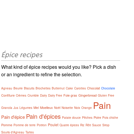
Épice recipes
What kind of épice recipes would you like? Pick a dish
or an ingredient to refine the selection.
Chocolat
Agneau
Beurre
Biscuits
Brochettes
Butternut
Cake
Carottes
Chocolate
Confiture
Foie gras
Gingerbread
Crèmes
Crumble
Dairy
Dairy Free
Gluten Free
Pain
Moelleux
Granola
Jus
Légumes
Miel
Noël
Noisette
Noix
Orange
Pain d'épices
Pain d'épice
Poire
Patate douce
Pêches
Pois chiche
Poulet
Pomme
Pomme de terre
Potiron
Quatre épices
Riz
Rôti
Sauce
Sirop
Souris d'Agneau
Tartes