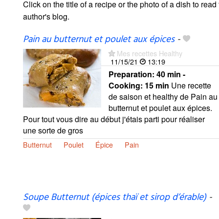
Click on the title of a recipe or the photo of a dish to read 
author's blog.
Pain au butternut et poulet aux épices
-
Mes recettes Healthy
11/15/21
13:19
Preparation:
40 min -
Cooking:
15 min
Une recette
de saison et healthy de Pain au
butternut et poulet aux épices.
Pour tout vous dire au début j'étais parti pour réaliser
une sorte de gros
Butternut
Poulet
Épice
Pain
Soupe Butternut (épices thaï et sirop d’érable)
-