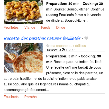
Preparation:
30 min - Cooking:
30
Source: Sousoukitchen Continue
min
reading Feuilletés farcis a la viande
de dinde at Sousoukitchen.
Feuilletés
Viande
Farcis
Dinde
Recette des parathas natures feuilletés
-
ma cabane aux délices
02/22/19
16:09
Preparation:
5 min - Cooking:
30
Recette paratha indien feuilleté
min
Une recette qu’il me tardait de vous
présenter, c’est celle des paratha, un
autre pain traditionnel de la cuisine indienne ou pakistanaise
aussi populaire que les légendaires naans ou chapati qui
accompagne généralement...
Feuilletés
Paratha