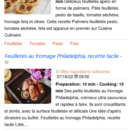
Délicieux feuilletés apéro en
min
forme de palmiers. Pâte feuilletée,
pesto de basilic, tomates séchées,
fromage feta et olives. Cette recette Palmiers feuilletés pesto,
tomates séchées, feta est apparue en premier sur Cuisine
Culinaire.
Feuilletés
Tomates
Pesto
Feta
Feuilletés au fromage Philadelphia, recette facile
-
Mes inspirations culinaires
07/16/22
09:00
Preparation:
10 min - Cooking:
15
Des petits feuilletés au fromage
min
Philadelphia, crémeux ultra savoureux
et rapides à faire. Ils sont croustillants
et dorés, avec la surface feuilletée et délicate Une idée d’apéro
dînatoire ou buffet. Feuilletés au fromage Philadelphia, recette
facile L’été,...