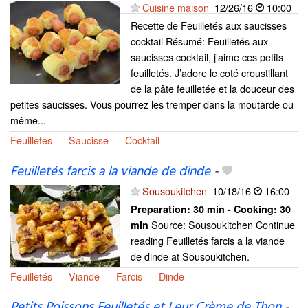
Cuisine maison
12/26/16
10:00
Recette de Feuilletés aux saucisses
cocktail Résumé: Feuilletés aux
saucisses cocktail, j’aime ces petits
feuilletés. J’adore le coté croustillant
de la pâte feuilletée et la douceur des
petites saucisses. Vous pourrez les tremper dans la moutarde ou
même...
Feuilletés
Saucisse
Cocktail
Feuilletés farcis a la viande de dinde
-
Sousoukitchen
10/18/16
16:00
Preparation:
30 min - Cooking:
30
Source: Sousoukitchen Continue
min
reading Feuilletés farcis a la viande
de dinde at Sousoukitchen.
Feuilletés
Viande
Farcis
Dinde
Petits Poissons Feuilletés et Leur Crème de Thon
-