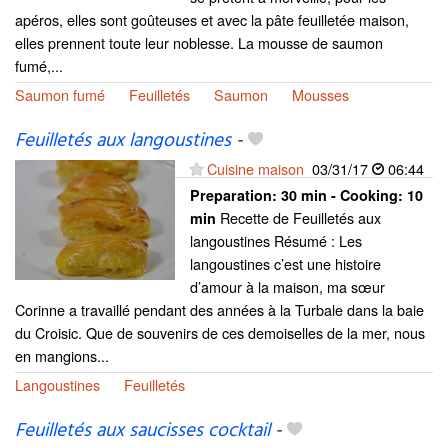
apéros, elles sont goûteuses et avec la pâte feuilletée maison,
elles prennent toute leur noblesse. La mousse de saumon
fumé,...
Saumon fumé
Feuilletés
Saumon
Mousses
Feuilletés aux langoustines
-
Cuisine maison
03/31/17
06:44
Preparation:
30 min - Cooking:
10
Recette de Feuilletés aux
min
langoustines Résumé : Les
langoustines c’est une histoire
d’amour à la maison, ma sœur
Corinne a travaillé pendant des années à la Turbale dans la baie
du Croisic. Que de souvenirs de ces demoiselles de la mer, nous
en mangions...
Langoustines
Feuilletés
Feuilletés aux saucisses cocktail
-