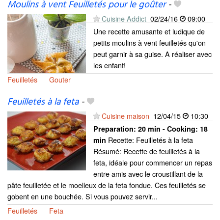
Moulins à vent Feuilletés pour le goûter
-
Cuisine Addict
02/24/16
09:00
Une recette amusante et ludique de
petits moulins à vent feuilletés qu'on
peut garnir à sa guise. A réaliser avec
les enfant!
Feuilletés
Gouter
Feuilletés à la feta
-
Cuisine maison
12/04/15
10:30
Preparation:
20 min - Cooking:
18
Recette: Feuilletés à la feta
min
Résumé: Recette de feuilletés à la
feta, idéale pour commencer un repas
entre amis avec le croustillant de la
pâte feuilletée et le moelleux de la feta fondue. Ces feuilletés se
gobent en une bouchée. Si vous pouvez servir...
Feuilletés
Feta