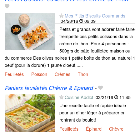
Mes P'tits Biscuits Gourmands
04/28/16
09:09
Petits et grands vont adorer faire faire
trempette ces petits poissons dans la
crème de thon. Pour 4 personnes :
500grs de pâte feuilletée maison ou
du commerce Des olives noires 1 petite boîte de thon au naturel 1
oeuf (pour la dorure) 1 jaune d'oeuf......
Feuilletés
Poisson
Crèmes
Thon
Paniers feuilletés Chèvre & Epinard
-
Cuisine Addict
03/21/16
11:45
Une recette facile et rapide idéale
pour un diner léger à préparer en
rentrant du boulot!
Feuilletés
Épinard
Chèvre