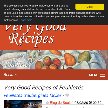
This site uses cookies to personnalize content and ads, to
Got it.
enable sharing on social media, and to analyze traffic. Data
on site use is also shared with our social network, ads and traffic analysis partners, who
can combine this data with other data you supplied them or that they collect when you use
their services.
Learn more
Recipes
MENU
Very Good Recipes of Feuilletés
Feuilletés d’aubergines faciles
-
My favorite blogs
Blog de Soulef
08/02/26
02:52