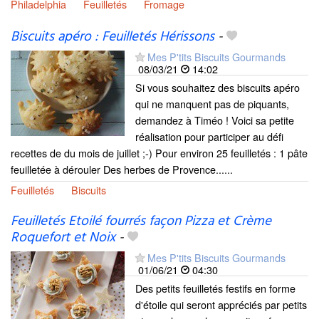
Philadelphia
Feuilletés
Fromage
Biscuits apéro : Feuilletés Hérissons
-
Mes P'tits Biscuits Gourmands
08/03/21
14:02
Si vous souhaitez des biscuits apéro
qui ne manquent pas de piquants,
demandez à Timéo ! Voici sa petite
réalisation pour participer au défi
recettes de du mois de juillet ;-) Pour environ 25 feuilletés : 1 pâte
feuilletée à dérouler Des herbes de Provence......
Feuilletés
Biscuits
Feuilletés Etoilé fourrés façon Pizza et Crème
Roquefort et Noix
-
Mes P'tits Biscuits Gourmands
01/06/21
04:30
Des petits feuilletés festifs en forme
d'étoile qui seront appréciés par petits