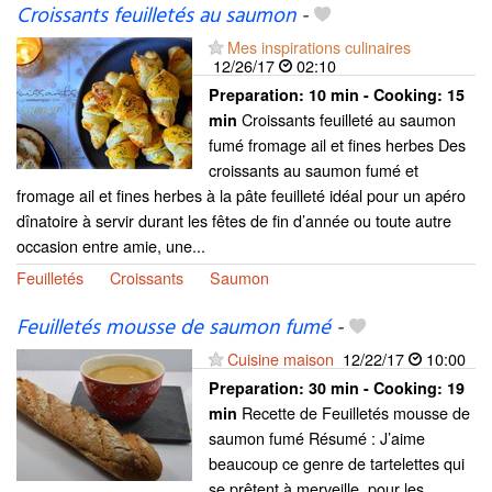
Croissants feuilletés au saumon
-
Mes inspirations culinaires
12/26/17
02:10
Preparation:
10 min - Cooking:
15
Croissants feuilleté au saumon
min
fumé fromage ail et fines herbes Des
croissants au saumon fumé et
fromage ail et fines herbes à la pâte feuilleté idéal pour un apéro
dînatoire à servir durant les fêtes de fin d’année ou toute autre
occasion entre amie, une...
Feuilletés
Croissants
Saumon
Feuilletés mousse de saumon fumé
-
Cuisine maison
12/22/17
10:00
Preparation:
30 min - Cooking:
19
Recette de Feuilletés mousse de
min
saumon fumé Résumé : J’aime
beaucoup ce genre de tartelettes qui
se prêtent à merveille, pour les