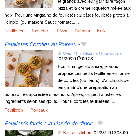
et grands avec leur garniture façon
pizza et la crème roquefort mêlée aux
noix. Pour une vingtaine de feuilletés : 2 pâtes feuilletés prêtes à
l'emploi (ou maison) Sauce tomate......
Feuilletés
Roquefort
Pizza
Crèmes
Noix
Feuilletés Corolles au Poireau
-
Mes P'tits Biscuits Gourmands
01/29/20
09:28
Pour changer du sucré, je vous
propose ces petits feuilletés en forme
de corolles (ou fleurs). J'ai choisis de
les garnir d'une préparation au
poireau très appréciée chez nous. Après, on peut ajuster les
ingrédients selon ses goûts. Pour 6 corolles feuilletées......
Feuilletés
Poireaux
Feuilletés farcis a la viande de dinde
-
Sousoukitchen
02/28/19
08:00