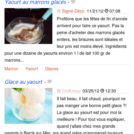
Yaourt au marrons glacés
-
Signé-Déco
11/21/12
07:08
Profitons que les fêtes de fin d'année
arrivent pour faire ce yaourt. Pas la
peine d'acheter des marrons glacés
entiers, les brisures sont idéales et
leur prix est moins élevé. Ingrédients
pour une dizaine de yaourts environ 1 l de lait 100 gr de
marrons...
Marron
Yaourt
Glaces
Glace au yaourt
-
CroKmou
03/25/12
12:30
Il fait beau, il fait chaud, pourquoi ne
pas manger une bonne petit glace ?!
La glace au yaourt est pour moi la
meilleure ! Pour tout vous expliquer,
quand j'allais chez mes grands
parents à Berck sur Mer, ma grand mère m'emmenait toujours