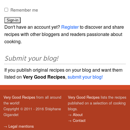
Remember me
Don't have an account yet?
Register
to discover and share
recipes with other bloggers and readers passionate about
cooking.
Submit your blog!
If you publish original recipes on your blog and want them
listed on
Very Good Recipes
,
submit your blog!
Very Good Recipes
from all around
Very Good Recipes
lists the recipes
the world!
published on a selection of cooking
Copyright © 2011 - 2016 Stéphane
blogs.
Gigandet
→
About
→
Contact
→
Legal mentions