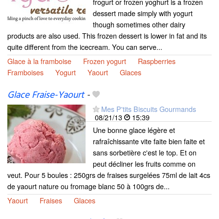
frogurt or frozen yoghurt is a frozen
dessert made simply with yogurt
though sometimes other dairy
products are also used. This frozen dessert is lower in fat and its
quite different from the icecream. You can serve...
Glace à la framboise
Frozen yogurt
Raspberries
Framboises
Yogurt
Yaourt
Glaces
Glace Fraise-Yaourt
-
Mes P'tits Biscuits Gourmands
08/21/13
15:39
Une bonne glace légère et
rafraîchissante vite faite bien faite et
sans sorbetière c'est le top. Et on
peut décliner les fruits comme on
veut. Pour 5 boules : 250grs de fraises surgelées 75ml de lait 4cs
de yaourt nature ou fromage blanc 50 à 100grs de...
Yaourt
Fraises
Glaces