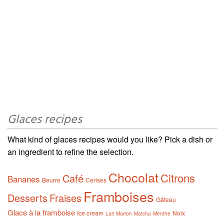
Glaces recipes
What kind of glaces recipes would you like? Pick a dish or
an ingredient to refine the selection.
Chocolat
Citrons
Café
Bananes
Beurre
Cerises
Framboises
Desserts
Fraises
Gâteau
Glace à la framboise
Ice cream
Noix
Lait
Marron
Matcha
Menthe