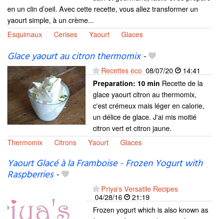
en un clin d’oeil. Avec cette recette, vous allez transformer un
yaourt simple, à un crème...
Esquimaux
Cerises
Yaourt
Glaces
Glace yaourt au citron thermomix
-
Recettes eco
08/07/20
14:41
Recette de la
Preparation:
10 min
glace yaourt citron au thermomix,
c'est crémeux mais léger en calorie,
un délice de glace. J'ai mis moitié
citron vert et citron jaune.
Thermomix
Citrons
Yaourt
Glaces
Yaourt Glacé à la Framboise - Frozen Yogurt with
Raspberries
-
Priya's Versatile Recipes
04/28/16
21:19
Frozen yogurt which is also known as