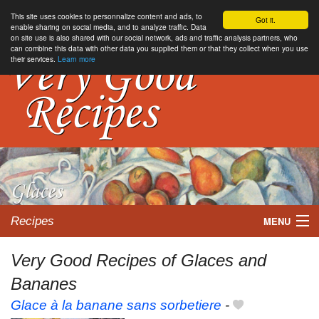
This site uses cookies to personnalize content and ads, to
Got it.
enable sharing on social media, and to analyze traffic. Data
on site use is also shared with our social network, ads and traffic analysis partners, who
can combine this data with other data you supplied them or that they collect when you use
their services.
Learn more
Recipes
MENU
Very Good Recipes of Glaces and
Bananes
My favorite blogs
Glace à la banane sans sorbetiere
-