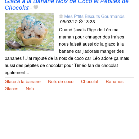
Glace à la Banane Noix de Coco et Pépites de
Chocolat
-
Mes P'tits Biscuits Gourmands
05/03/12
13:33
Quand j'avais l'âge de Léo ma
maman pour chnager des fraises
nous faisait aussi de la glace à la
banane car j'adorais manger des
bananes ! J'ai rajouté de la noix de coco car Léo adore ça mais
aussi des pépites de chocolat pour Timéo fan de chocolat
également...
Glace à la banane
Noix de coco
Chocolat
Bananes
Glaces
Noix