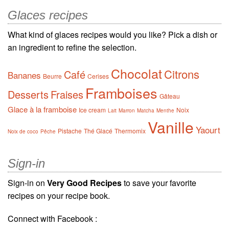
Glaces recipes
What kind of glaces recipes would you like? Pick a dish or
an ingredient to refine the selection.
Chocolat
Citrons
Café
Bananes
Beurre
Cerises
Framboises
Desserts
Fraises
Gâteau
Glace à la framboise
Ice cream
Noix
Lait
Marron
Matcha
Menthe
Vanille
Yaourt
Pistache
Thé Glacé
Thermomix
Noix de coco
Pêche
Sign-in
Sign-in on
Very Good Recipes
to save your favorite
recipes on your recipe book.
Connect with Facebook :