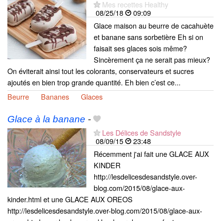
Mes recettes Healthy
08/25/18
09:09
Glace maison au beurre de cacahuète
et banane sans sorbetière Eh si on
faisait ses glaces sois même?
Sincèrement ça ne serait pas mieux?
On éviterait ainsi tout les colorants, conservateurs et sucres
ajoutés en bien trop grande quantité. Eh bien c’est ce...
Beurre
Bananes
Glaces
Glace à la banane
-
Les Délices de Sandstyle
08/09/15
23:48
Récemment j'ai fait une GLACE AUX
KINDER
http://lesdelicesdesandstyle.over-
blog.com/2015/08/glace-aux-
kinder.html et une GLACE AUX OREOS
http://lesdelicesdesandstyle.over-blog.com/2015/08/glace-aux-