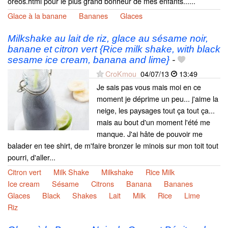
oreos.html pour le plus grand bonheur de mes enfants......
Glace à la banane
Bananes
Glaces
Milkshake au lait de riz, glace au sésame noir,
banane et citron vert {Rice milk shake, with black
sesame ice cream, banana and lime}
-
CroKmou
04/07/13
13:49
Je sais pas vous mais moi en ce
moment je déprime un peu... j'aime la
neige, les paysages tout ça tout ça...
mais au bout d'un moment l'été me
manque. J'ai hâte de pouvoir me
balader en tee shirt, de m'faire bronzer le minois sur mon toit tout
pourri, d'aller...
Citron vert
Milk Shake
Milkshake
Rice Milk
Ice cream
Sésame
Citrons
Banana
Bananes
Glaces
Black
Shakes
Lait
Milk
Rice
Lime
Riz