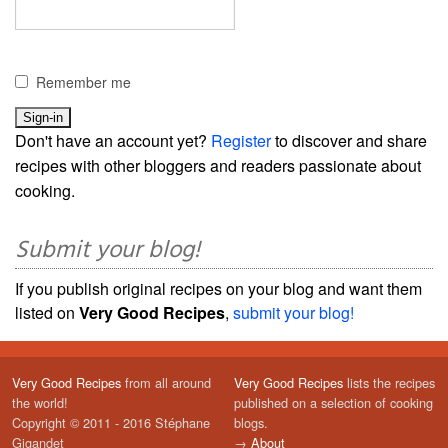
Remember me
Don't have an account yet?
Register
to discover and share
recipes with other bloggers and readers passionate about
cooking.
Submit your blog!
If you publish original recipes on your blog and want them
listed on
Very Good Recipes
,
submit your blog!
Very Good Recipes
from all around
Very Good Recipes
lists the recipes
the world!
published on a selection of cooking
Copyright © 2011 - 2016 Stéphane
blogs.
Gigandet
→
About