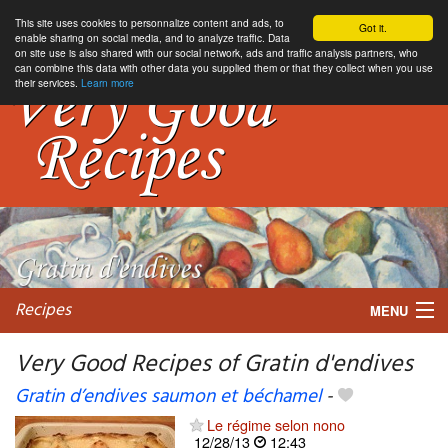
This site uses cookies to personnalize content and ads, to
Got it.
enable sharing on social media, and to analyze traffic. Data
on site use is also shared with our social network, ads and traffic analysis partners, who
can combine this data with other data you supplied them or that they collect when you use
their services.
Learn more
Recipes
MENU
Very Good Recipes of Gratin d'endives
Gratin d’endives saumon et béchamel
-
My favorite blogs
Le régime selon nono
12/28/13
12:43