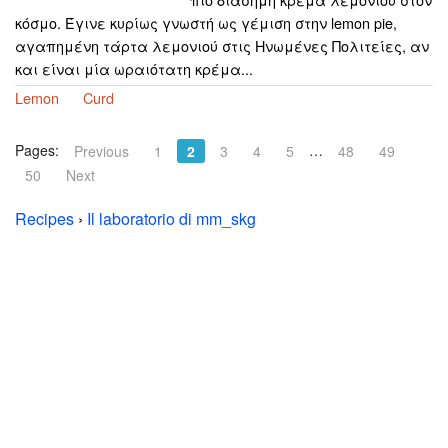
κόσμο. Έγινε κυρίως γνωστή ως γέμιση στην lemon pie,
αγαπημένη τάρτα λεμονιού στις Ηνωμένες Πολιτείες, αν
και είναι μία ωραιότατη κρέμα...
Lemon
Curd
Pages:
…
Previous
1
2
3
4
5
48
49
50
Next
Recipes
›
Il laboratorio di mm_skg