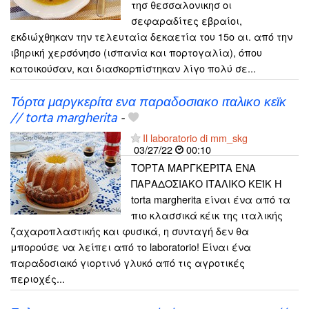
τησ θεσσαλονικησ οι
σεφαραδίτες εβραίοι,
εκδιώχθηκαν την τελευταία δεκαετία του 15ο αι. από την
ιβηρική χερσόνησο (ισπανία και πορτογαλία), όπου
κατοικούσαν, και διασκορπίστηκαν λίγο πολύ σε...
Τόρτα μαργκερίτα ενα παραδοσιακο ιταλικο κεϊκ
// torta margherita
-
Il laboratorio di mm_skg
03/27/22
00:10
ΤΌΡΤΑ ΜΑΡΓΚΕΡΊΤΑ ΕΝΑ
ΠΑΡΑΔΟΣΙΑΚΟ ΙΤΑΛΙΚΟ ΚΕΪΚ Η
torta margherita είναι ένα από τα
πιο κλασσικά κέικ της ιταλικής
ζαχαροπλαστικής και φυσικά, η συνταγή δεν θα
μπορούσε να λείπει από το laboratorio! Είναι ένα
παραδοσιακό γιορτινό γλυκό από τις αγροτικές
περιοχές...