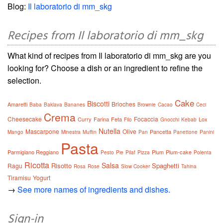
Blog:
Il laboratorio di mm_skg
Recipes from Il laboratorio di mm_skg
What kind of recipes from Il laboratorio di mm_skg are you
looking for? Choose a dish or an ingredient to refine the
selection.
Cake
Biscotti
Brioches
Amaretti
Baba
Baklava
Bananes
Brownie
Cacao
Ceci
Crema
Cheesecake
Focaccia
Curry
Farina
Feta
Lox
Filo
Gnocchi
Kebab
Nutella
Mascarpone
Olive
Pancetta
Mango
Minestra
Muffin
Pan
Panettone
Panini
Pasta
Parmigiano Reggiano
Plum
Plum-cake
Pesto
Pie
Pilaf
Pizza
Polenta
Ricotta
Salsa
Risotto
Spaghetti
Ragu
Rosa
Rose
Slow Cooker
Tahina
Tiramisu
Yogurt
→
See more names of ingredients and dishes.
Sign-in