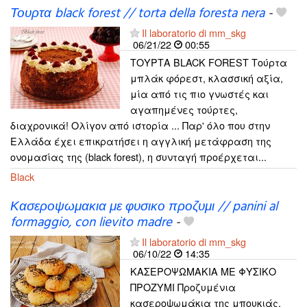
Τουρτα black forest // torta della foresta nera
-
Il laboratorio di mm_skg
06/21/22
00:55
ΤΟΥΡΤΑ BLACK FOREST Τούρτα
μπλάκ φόρεστ, κλασσική αξία,
μία από τις πιο γνωστές και
αγαπημένες τούρτες,
διαχρονικά! Ολίγον από ιστορία ... Παρ' όλο που στην
Ελλάδα έχει επικρατήσει η αγγλική μετάφραση της
ονομασίας της (black forest), η συνταγή προέρχεται...
Black
Κασεροψωμακια με φυσικο προζυμι // panini al
formaggio, con lievito madre
-
Il laboratorio di mm_skg
06/10/22
14:35
ΚΑΣΕΡΟΨΩΜΑΚΙΑ ΜΕ ΦΥΣΙΚΟ
ΠΡΟΖΥΜΙ Προζυμένια
κασεροψωμάκια της μπουκιάς,