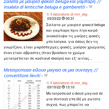
Σαλατα με μαυρεσ φακεσ beluga και γαμπαρη //
insalata di lenticchie beluga e gamberetti
-
Il laboratorio di mm_skg
03/23/22
00:31
Σαλατα με μαυρεσ φακεσ beluga
και γαμπαρη πριν λίγο καιρό
ανακάλυψα τις μαύρες φακές
μπελούγκα. για όσους δεν τις
γνωρίζουν, είναι μικρόσπερμες φακές, μαύρου χρώματος
όταν είναι άβραστες (όταν βράσουν το χρώμα
μετατρέπεται σε καστανό σκούρο) και εξ' αιτίας...
Μετατροπεασ ειδουσ μαγιασ σε μια συνταγη //
convertitore lieviti
-
Il laboratorio di mm_skg
03/15/22
13:10
Μετατροπεασ ειδουσ μαγιασ σε
μια συνταγη επειδή με ρωτάτε
συχνά, πως μπορείτε να