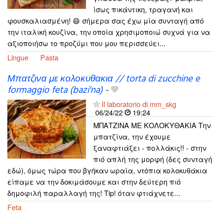
ίσως πικάντικη, τραγανή και
φουσκαλιασμένη! 😄 σήμερα σας έχω μία συνταγή από
την ιταλική κουζίνα, την οποία χρησιμοποιώ συχνά για να
αξιοποιήσω το προζύμι που μου περισσεύει...
Lingue
Pasta
Μπατζινα με κολοκυθακια // torta di zucchine e
formaggio feta (bazi'na)
-
Il laboratorio di mm_skg
06/24/22
19:24
ΜΠΑΤΖΙΝΑ ΜΕ ΚΟΛΟΚΥΘΑΚΙΑ Την
μπατζίνα, την έχουμε
ξαναφτιάξει - πολλάκις!! - στην
πιό απλή της μορφή (δες συνταγή
εδώ), όμως τώρα που βγήκαν ωραία, ντόπια κολοκυθάκια
είπαμε να την δοκιμάσουμε και στην δεύτερη πιό
δημοφιλή παραλλαγή της! Tip! όταν φτιάχνετε...
Feta