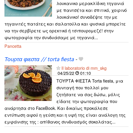
λουκανικο μερακλίδικη τηγανιά
με παντσέτα και σπιτικό, χοιρινό
λουκάνικο! συνοδέψτε την με
τηγανιτές πατάτες και σαλατούλα και φυσικά μπορείτε
να την σερβίρετε ως ορεκτικό ή τσιπουρομεζέ! στην
φωτογραφία την συνδυάσαμε με τηγανιά...
Pancetta
Τουρτα φιεστα // torta fiesta
-
Il laboratorio di mm_skg
04/25/22
01:10
ΤΟΥΡΤΑ ΦΙΕΣΤΑ Torta fiesta, μια
συνταγή που πολλοί μου
ζητήσατε να σας δώσω, μόλις
είδατε την φωτογραφία που
ανάρτησα στο FaceBook. Και δικαίως προκάλεσε
εντύπωση αφού η γεύση και η υφή της είναι ανάλογη της
εμφάνισης της : απίθανος συνδυασμός σοκολάτας...