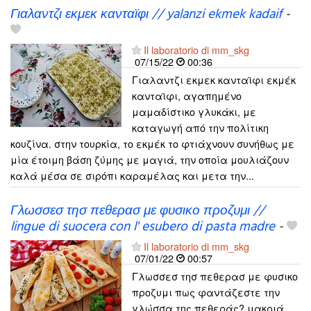
Γιαλαντζι εκμεκ κανταϊφι // yalanzi ekmek kadaif
-
Il laboratorio di mm_skg
07/15/22
00:36
Γιαλαντζι εκμεκ κανταϊφι εκμέκ
κανταϊφι, αγαπημένο
μαμαδίστικο γλυκάκι, με
καταγωγή από την πολίτικη
κουζίνα. στην τουρκία, το εκμέκ το φτιάχνουν συνήθως με
μία έτοιμη βάση ζύμης με μαγιά, την οποία μουλιάζουν
καλά μέσα σε σιρόπι καραμέλας και μετα την...
Γλωσσεσ τησ πεθερασ με φυσικο προζυμι //
lingue di suocera con l' esubero di pasta madre
-
Il laboratorio di mm_skg
07/01/22
00:57
Γλωσσεσ τησ πεθερασ με φυσικο
προζυμι πως φαντάζεστε την
γλώσσα της πεθεράς? μακριά,