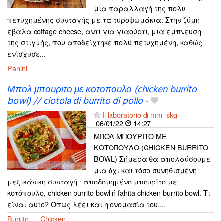
μια παραλλαγή της πολύ
πετυχημένης συνταγής με τα τυροψωμάκια. Στην ζύμη
έβαλα cottage cheese, αντί για γιαούρτι, μια έμπνευση
της στιγμής, που αποδείχτηκε πολύ πετυχημένη, καθώς
ενίσχυσε...
Panini
Μπολ μπουριτο με κοτοπουλο (chicken burrito
bowl) // ciotola di burrito di pollo
-
Il laboratorio di mm_skg
06/01/22
14:27
ΜΠΟΛ ΜΠΟΥΡΙΤΟ ΜΕ
ΚΟΤΟΠΟΥΛΟ (CHICKEN BURRITO
BOWL) Σήμερα θα απολαύσουμε
μια όχι και τόσο συνηθισμένη
μεξικάνικη συνταγή : αποδομημένο μπουρίτο με
κοτόπουλο, chicken burrito bowl ή fahita chicken burrito bowl. Τι
είναι αυτό? Όπως λέει και η ονομασία του,...
Burrito
Chicken