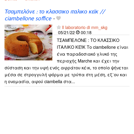
Τσαμπελόνε : το κλασσικο ιταλικο κεϊκ //
ciambellone soffice
-
Il laboratorio di mm_skg
05/21/22
00:18
ΤΣΑΜΠΕΛΌΝΕ : ΤΟ ΚΛΑΣΣΙΚΟ
ΙΤΑΛΙΚΟ ΚΕΪΚ Το ciambellone είναι
ένα παραδοσιακό γλυκό της
περιοχής Marche και έχει την
σύσταση και την υφή ενός αφράτου κέικ, το οποίο ψήνεται
μέσα σε στρογγυλή φόρμα με τρύπα στη μέση, εξ΄ου και
η ονομασία, αφού ciambella στα...