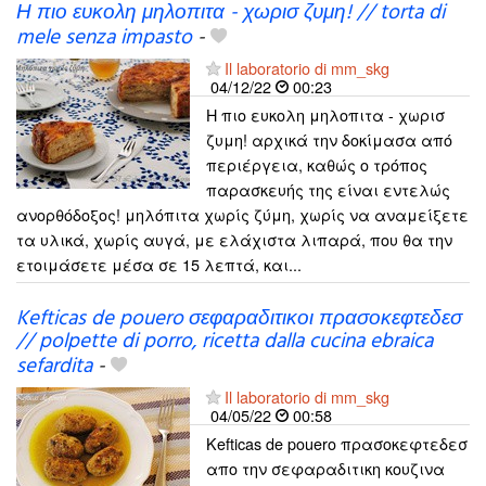
Η πιο ευκολη μηλοπιτα - χωρισ ζυμη! // torta di
mele senza impasto
-
Il laboratorio di mm_skg
04/12/22
00:23
Η πιο ευκολη μηλοπιτα - χωρισ
ζυμη! αρχικά την δοκίμασα από
περιέργεια, καθώς ο τρόπος
παρασκευής της είναι εντελώς
ανορθόδοξος! μηλόπιτα χωρίς ζύμη, χωρίς να αναμείξετε
τα υλικά, χωρίς αυγά, με ελάχιστα λιπαρά, που θα την
ετοιμάσετε μέσα σε 15 λεπτά, και...
Kefticas de pouero σεφαραδιτικοι πρασοκεφτεδεσ
// polpette di porro, ricetta dalla cucina ebraica
sefardita
-
Il laboratorio di mm_skg
04/05/22
00:58
Kefticas de pouero πρασοκεφτεδεσ
απο την σεφαραδιτικη κουζινα