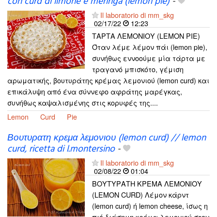
con curd di limone e meringa (lemon pie)
-
Il laboratorio di mm_skg
02/17/22
12:23
ΤΑΡΤΑ ΛΕΜΟΝΙΟΥ (LEMON PIE)
Όταν λέμε λέμον πάι (lemon pie),
συνήθως εννοούμε μία τάρτα με
τραγανό μπισκότο, γέμιση
αρωματικής, βουτυράτης κρέμας λεμονιού (lemon curd) και
επικάλυψη από ένα σύννεφο αφράτης μαρέγκας,
συνήθως καψαλισμένης στις κορυφές της....
Lemon
Curd
Pie
Βουτυρατη κρεμα λεμονιου (lemon curd) // lemon
curd, ricetta di l.montersino
-
Il laboratorio di mm_skg
02/08/22
01:04
ΒΟΥΤΥΡΑΤΗ ΚΡΕΜΑ ΛΕΜΟΝΙΟΥ
(LEMON CURD) Λέμον κάρντ
(lemon curd) ή lemon cheese, ίσως η
πιό διάσημη κρέμα λεμονιού στον