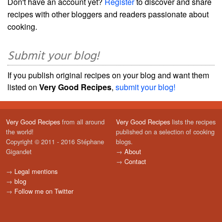
Don't have an account yet?
Register
to discover and share
recipes with other bloggers and readers passionate about
cooking.
Submit your blog!
If you publish original recipes on your blog and want them
listed on
Very Good Recipes
,
submit your blog!
Very Good Recipes
from all around
Very Good Recipes
lists the recipes
the world!
published on a selection of cooking
Copyright © 2011 - 2016 Stéphane
blogs.
Gigandet
→
About
→
Contact
→
Legal mentions
→
blog
→
Follow me on Twitter