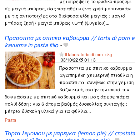
μετατρέψετε το φυσικό προζύμι
σε μαγιά μπύρας, σας παραθέτω ένα χρήσιμο πινακάκι
με τις αντιστοιχίες στα διάφορα είδη μαγιάς : μαγιά
μπύρας ξηρή / μαγιά μπύρας νωπή (ψυγείου)...
Πρασοπιτα με σπιτικο καβουρμα // torta di porri e
kavurma in pasta fillo
-
Il laboratorio di mm_skg
03/10/22
01:13
Πρασοπιτα με σπιτικο καβουρμα
αγαπημένη χειμερινή πιτούλα η
πρασόπιτα! συνήθως στην γέμιση
βάζω κιμά, αυτήν την φορά την
δοκιμάσαμε με σπιτικό καβουρμά και μας άρεσε πάρα
πολύ! δόση : για 6 άτομα βαθμός δυσκολίας συνταγής :
μέτρια δύσκολη υλικά για τα φύλλα...
Pasta
Ταρτα λεμονιου με μαρεγκα (lemon pie) // crostata