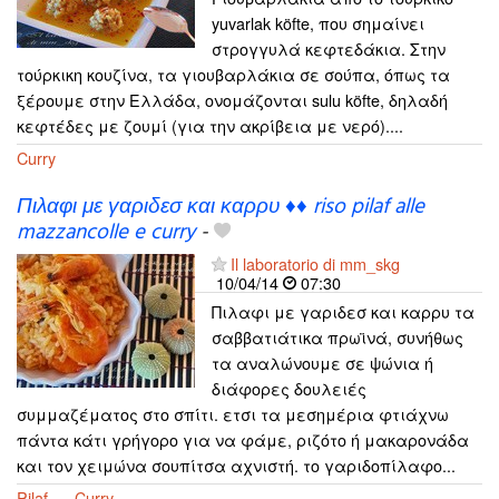
yuvarlak köfte, που σημαίνει
στρογγυλά κεφτεδάκια. Στην
τούρκικη κουζίνα, τα γιουβαρλάκια σε σούπα, όπως τα
ξέρουμε στην Ελλάδα, ονομάζονται sulu köfte, δηλαδή
κεφτέδες με ζουμί (για την ακρίβεια με νερό)....
Curry
Πιλαφι με γαριδεσ και καρρυ ♦♦ riso pilaf alle
mazzancolle e curry
-
Il laboratorio di mm_skg
10/04/14
07:30
Πιλαφι με γαριδεσ και καρρυ τα
σαββατιάτικα πρωϊνά, συνήθως
τα αναλώνουμε σε ψώνια ή
διάφορες δουλειές
συμμαζέματος στο σπίτι. ετσι τα μεσημέρια φτιάχνω
πάντα κάτι γρήγορο για να φάμε, ριζότο ή μακαρονάδα
και τον χειμώνα σουπίτσα αχνιστή. το γαριδοπίλαφο...
Pilaf
Curry