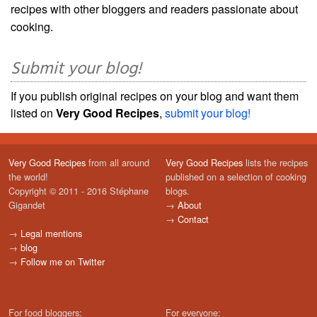
recipes with other bloggers and readers passionate about
cooking.
Submit your blog!
If you publish original recipes on your blog and want them
listed on
Very Good Recipes
,
submit your blog!
Very Good Recipes
from all around
Very Good Recipes
lists the recipes
the world!
published on a selection of cooking
Copyright © 2011 - 2016 Stéphane
blogs.
Gigandet
→
About
→
Contact
→
Legal mentions
→
blog
→
Follow me on Twitter
For food bloggers:
For everyone: