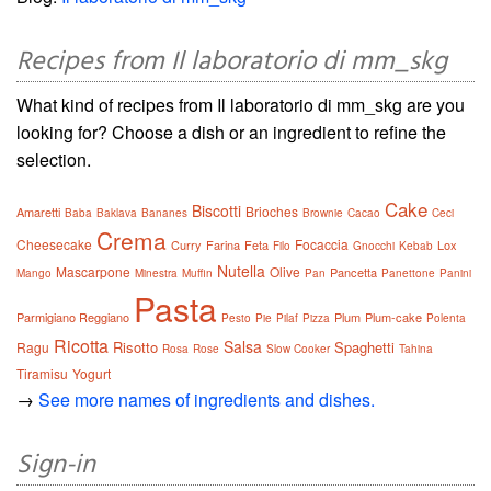
Recipes from Il laboratorio di mm_skg
What kind of recipes from Il laboratorio di mm_skg are you
looking for? Choose a dish or an ingredient to refine the
selection.
Cake
Biscotti
Brioches
Amaretti
Baba
Baklava
Bananes
Brownie
Cacao
Ceci
Crema
Cheesecake
Focaccia
Curry
Farina
Feta
Lox
Filo
Gnocchi
Kebab
Nutella
Mascarpone
Olive
Pancetta
Mango
Minestra
Muffin
Pan
Panettone
Panini
Pasta
Parmigiano Reggiano
Plum
Plum-cake
Pesto
Pie
Pilaf
Pizza
Polenta
Ricotta
Salsa
Risotto
Spaghetti
Ragu
Rosa
Rose
Slow Cooker
Tahina
Tiramisu
Yogurt
→
See more names of ingredients and dishes.
Sign-in