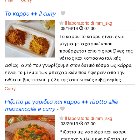
Το καρρυ ♦♦ il curry
-
Il laboratorio di mm_skg
08/16/14
07:30
Το καρρυ το κάρρυ είναι ένα
μίγμα μπαχαρικών που
προέρχεται απο τις κουζίνες της
νότιας και νοτιοανατολικής
ασίας. αυτό που γνωρίζουμε στον δυτικό κόσμο ως κάρρυ,
είναι το μίγμα των μπαχαρικών που έφεραν απο την
ινδία οι βρεττανοί, μέλη της αποικιακής κυβέρνησης...
Curry
Ριζοττο με γαριδεσ και καρρυ ♦♦ risotto allle
mazzancolle e curry
-
Il laboratorio di mm_skg
03/29/13
07:00
Ριζοττο με γαριδεσ και καρρυ
υπεροχο χυλωμενο ριζοττο με