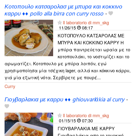
Κοτοπουλο κατσαρολασ με μπυρα και κοκκινο
καρρυ ♦♦ pollo alla birra con curry rosso
-
Il laboratorio di mm_skg
11/26/15
08:17
ΚΟΤΟΠΟΥΛΟ ΚΑΤΣΑΡΟΛΑΣ ΜΕ
ΜΠΥΡΑ ΚΑΙ ΚΟΚΚΙΝΟ ΚΑΡΡΥ Η
μπύρα παντρεύεται ωραία με το
κοτοπουλάκι, το νοστιμίζει και το
αρωματίζει. Κοτοπουλο με μπύρα λοιπόν, εγώ
χρησιμοποίησα μία τσέχικη lager, αλλά και κόκκινο κάρρυ,
γιά μία εξωτική νότα. Σερβίρετε με πουρέ...
Curry
Γιοyβαρλακια με καρρυ ♦♦ ghiouvarlάkia al curry
-
Il laboratorio di mm_skg
01/15/15
07:30
ΓΙΟYΒΑΡΛΑΚΙΑ ΜΕ ΚΑΡΡΥ
Γιουβαρλάκια απο το τουρκικό