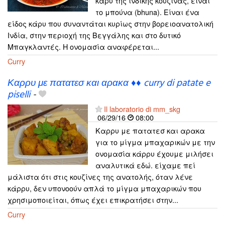
κάρυ της ινδικής κουζίνας, είναι
το μπούνα (bhuna). Είναι ένα
είδος κάρυ που συναντάται κυρίως στην βορειοανατολική
Ινδία, στην περιοχή της Βεγγάλης και στο δυτικό
Μπαγκλαντές. Η ονομασία αναφέρεται...
Curry
Καρρυ με πατατεσ και αρακα ♦♦ curry di patate e
piselli
-
Il laboratorio di mm_skg
06/29/16
08:00
Καρρυ με πατατεσ και αρακα
για το μίγμα μπαχαρικών με την
ονομασία κάρρυ έχουμε μιλήσει
αναλυτικά εδώ. είχαμε πεί
μάλιστα ότι στις κουζίνες της ανατολής, όταν λένε
κάρρυ, δεν υπονοούν απλά το μίγμα μπαχαρικών που
χρησιμοποιείται, όπως έχει επικρατήσει στην...
Curry