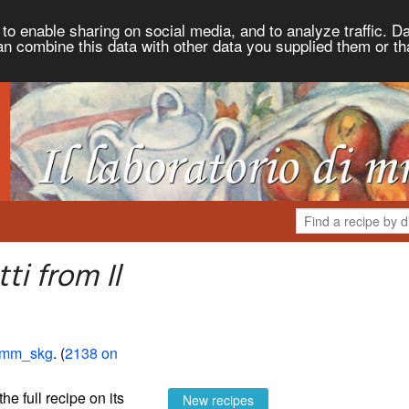
to enable sharing on social media, and to analyze traffic. Da
an combine this data with other data you supplied them or th
ti from Il
di mm_skg
. (
2138 on
the full recipe on its
New recipes