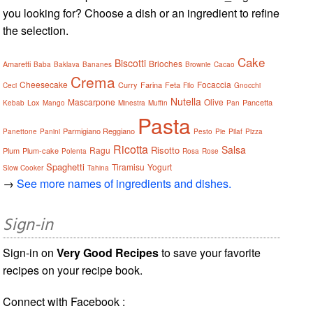
you looking for? Choose a dish or an ingredient to refine
the selection.
Cake
Biscotti
Brioches
Amaretti
Baba
Baklava
Bananes
Brownie
Cacao
Crema
Cheesecake
Focaccia
Curry
Farina
Feta
Ceci
Filo
Gnocchi
Nutella
Mascarpone
Olive
Lox
Pancetta
Kebab
Mango
Minestra
Muffin
Pan
Pasta
Parmigiano Reggiano
Panettone
Panini
Pesto
Pie
Pilaf
Pizza
Ricotta
Salsa
Risotto
Ragu
Plum
Plum-cake
Polenta
Rosa
Rose
Spaghetti
Tiramisu
Yogurt
Slow Cooker
Tahina
→
See more names of ingredients and dishes.
Sign-in
Sign-in on
Very Good Recipes
to save your favorite
recipes on your recipe book.
Connect with Facebook :