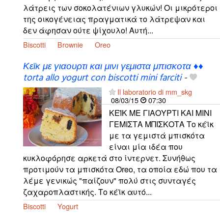
λάτρεις των σοκολατένιων γλυκών! Οι μικρότεροι
της οικογένειας πραγματικά το λάτρεψαν και
δεν άφησαν ούτε ψίχουλο! Αυτή...
Biscotti
Brownie
Oreo
Κεϊκ με γιαουρτι και μινι γεμιστα μπισκοτα ♦♦
torta allo yogurt con biscotti mini farciti
-
Il laboratorio di mm_skg
08/03/15
07:30
ΚΕΪΚ ΜΕ ΓΙΑΟΥΡΤΙ ΚΑΙ ΜΙΝΙ
ΓΕΜΙΣΤΑ ΜΠΙΣΚΟΤΑ Το κέϊκ
με τα γεμιστά μπισκότα
είναι μία ιδέα που
κυκλοφόρησε αρκετά στο ίντερνετ. Συνήθως
προτιμούν τα μπισκότα Oreo, τα οποία εδώ που τα
λέμε γενικώς "παίζουν" πολύ στις συνταγές
ζαχαροπλαστικής. Το κέϊκ αυτό...
Biscotti
Yogurt