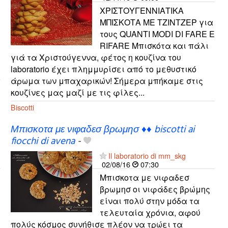
ΧΡΙΣΤΟΥΓΕΝΝΙΑΤΙΚΑ
ΜΠΙΣΚΟΤΑ ΜΕ ΤΖΙΝΤΖΕΡ για
τους QUANTI MODI DI FARE E
RIFARE Μπισκότα και πάλι
γιά τα Χριστούγεννα, φέτος η κουζίνα του
laboratorio έχει πλημμυρίσει από το μεθυστικό
άρωμα των μπαχαρικών! Σήμερα μπήκαμε στις
κουζίνες μας μαζί με τις φίλες...
Biscotti
Μπισκοτα με νιφαδεσ βρωμησ ♦♦ biscotti ai
fiocchi di avena
-
Il laboratorio di mm_skg
02/08/16
07:30
Μπισκοτα με νιφαδεσ
βρωμησ οι νιφάδες βρώμης
είναι πολύ στην μόδα τα
τελευταία χρόνια, αφού
πολύς κόσμος συνήθισε πλέον να τρώει τα