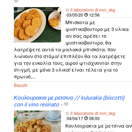
Il laboratorio di mm_skg
03/05/20
12:56
Μπισκοτα με
φυστικοβουτυρο με 3 υλικα
αν σας αρέσει το
φυστικοβούτυρο, θα
λατρέψετε αυτά τα μαλακά μπισκότα, που
λιώνουν στο στόμα! επιπλέον θα τα λατρέψετε
για την ευκολία τους, αφού φτιάχνονται στην
στιγμή, με μόνο 3 υλικά! είναι τέλεια για το
πρωινό,...
Biscotti
Κουλουρακια με ρετσινα // kulurakia (biscotti)
con il vino resinato
-
Il laboratorio di mm_skg
04/04/17
08:00
Κουλουρακια με ρετσινα αν