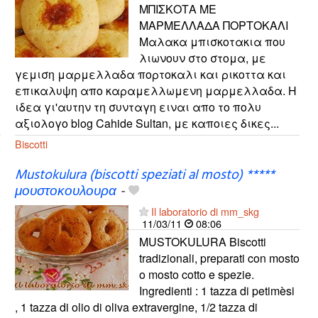
ΜΠΙΣΚΟΤΑ ΜΕ
ΜΑΡΜΕΛΛΑΔΑ ΠΟΡΤΟΚΑΛΙ
Μαλακα μπισκοτακια που
λιωνουν στο στομα, με
γεμιση μαρμελλαδα πορτοκαλι και ρικοττα και
επικαλυψη απο καραμελλωμενη μαρμελλαδα. Η
ιδεα γι'αυτην τη συνταγη ειναι απο το πολυ
αξιολογο blog Cahide Sultan, με καποιες δικες...
Biscotti
Mustokulura (biscotti speziati al mosto) *****
μουστοκουλουρα
-
Il laboratorio di mm_skg
11/03/11
08:06
MUSTOKULURA Biscotti
tradizionali, preparati con mosto
o mosto cotto e spezie.
Ingredienti : 1 tazza di petimèsi
, 1 tazza di olio di oliva extravergine, 1/2 tazza di