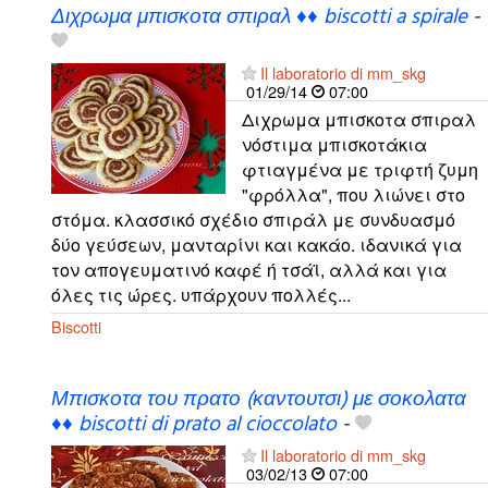
Διχρωμα μπισκοτα σπιραλ ♦♦ biscotti a spirale
-
Il laboratorio di mm_skg
01/29/14
07:00
Διχρωμα μπισκοτα σπιραλ
νόστιμα μπισκοτάκια
φτιαγμένα με τριφτή ζυμη
"φρόλλα", που λιώνει στο
στόμα. κλασσικό σχέδιο σπιράλ με συνδυασμό
δύο γεύσεων, μανταρίνι και κακάο. ιδανικά για
τον απογευματινό καφέ ή τσάϊ, αλλά και για
όλες τις ώρες. υπάρχουν πολλές...
Biscotti
Μπισκοτα του πρατο (καντουτσι) με σοκολατα
♦♦ biscotti di prato al cioccolato
-
Il laboratorio di mm_skg
03/02/13
07:00