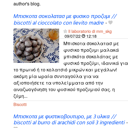
author's blog.
Μπισκοτα σοκολατασ με φυσικο προζυμι //
biscotti al cioccolato con lievito madre
-
Il laboratorio di mm_skg
09/07/22
12:18
Μπισκοτα σοκολατασ με
φυσικο προζυμι μαλακά
μπισκότα σοκολάτας με
φυσικό προζύμι, ιδανικά για
το πρωινό ή το κολατσιό μικρών και μεγάλων!
ακόμη μία ωραία συνταγούλα για να
αξιοποιήσετε τα υπολείμματα από την
αναζωογόνηση του φυσικού προζυμιού σας. η
ζύμη...
Biscotti
Μπισκοτα με φυστικοβουτυρο, με 3 υλικα //
biscotti al burro di arachidi con soli 3 ingredienti
-