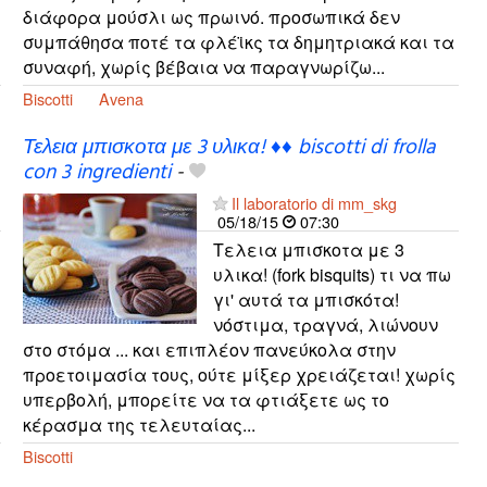
διάφορα μούσλι ως πρωινό. προσωπικά δεν
συμπάθησα ποτέ τα φλέϊκς τα δημητριακά και τα
συναφή, χωρίς βέβαια να παραγνωρίζω...
Biscotti
Avena
Τελεια μπισκοτα με 3 υλικα! ♦♦ biscotti di frolla
con 3 ingredienti
-
Il laboratorio di mm_skg
05/18/15
07:30
Τελεια μπισκοτα με 3
υλικα! (fork bisquits) τι να πω
γι' αυτά τα μπισκότα!
νόστιμα, τραγνά, λιώνουν
στο στόμα ... και επιπλέον πανεύκολα στην
προετοιμασία τους, ούτε μίξερ χρειάζεται! χωρίς
υπερβολή, μπορείτε να τα φτιάξετε ως το
κέρασμα της τελευταίας...
Biscotti