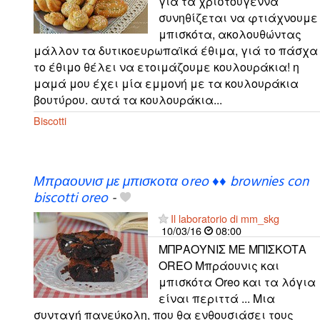
γιά τα χριστούγεννα
συνηθίζεται να φτιάχνουμε
μπισκότα, ακολουθώντας
μάλλον τα δυτικοευρωπαϊκά έθιμα, γιά το πάσχα
το έθιμο θέλει να ετοιμάζουμε κουλουράκια! η
μαμά μου έχει μία εμμονή με τα κουλουράκια
βουτύρου. αυτά τα κουλουράκια...
Biscotti
Μπραουνισ με μπισκοτα οreo ♦♦ brownies con
biscotti oreo
-
Il laboratorio di mm_skg
10/03/16
08:00
ΜΠΡΑΟΥΝΙΣ ΜΕ ΜΠΙΣΚΟΤΑ
ΟREO Μπράουνις και
μπισκότα Oreo και τα λόγια
είναι περιττά ... Μια
συνταγή πανεύκολη, που θα ενθουσιάσει τους