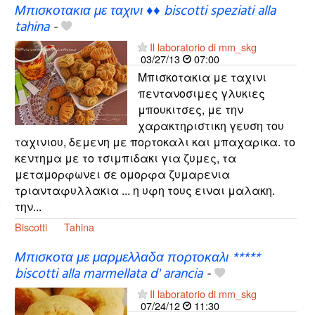
Μπισκοτακια με ταχινι ♦♦ biscotti speziati alla
tahina
-
Il laboratorio di mm_skg
03/27/13
07:00
Μπισκοτακια με ταχινι
πεντανοσιμες γλυκιες
μπουκιτσες, με την
χαρακτηριστικη γευση του
ταχινιου, δεμενη με πορτοκαλι και μπαχαρικα. το
κεντημα με το τσιμπιδακι για ζυμες, τα
μεταμορφωνει σε ομορφα ζυμαρενια
τριανταφυλλακια ... η υφη τους ειναι μαλακη.
την...
Biscotti
Tahina
Μπισκοτα με μαρμελλαδα πορτοκαλι *****
biscotti alla marmellata d' arancia
-
Il laboratorio di mm_skg
07/24/12
11:30