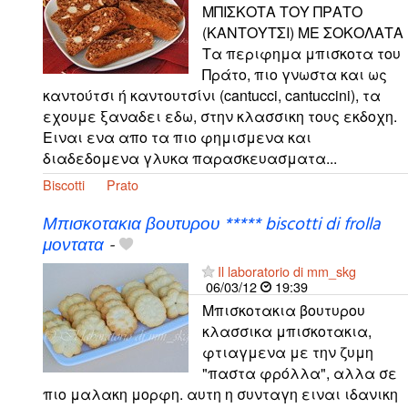
ΜΠΙΣΚΟΤΑ ΤΟΥ ΠΡΑΤΟ
(ΚΑΝΤΟΥΤΣΙ) ΜΕ ΣΟΚΟΛΑΤΑ
Τα περιφημα μπισκοτα του
Πράτο, πιο γνωστα και ως
καντούτσι ή καντουτσίνι (cantucci, cantuccini), τα
εχουμε ξαναδει εδω, στην κλασσικη τους εκδοχη.
Ειναι ενα απο τα πιο φημισμενα και
διαδεδομενα γλυκα παρασκευασματα...
Biscotti
Prato
Μπισκοτακια βουτυρου ***** biscotti di frolla
μοντατα
-
Il laboratorio di mm_skg
06/03/12
19:39
Μπισκοτακια βουτυρου
κλασσικα μπισκοτακια,
φτιαγμενα με την ζυμη
"παστα φρόλλα", αλλα σε
πιο μαλακη μορφη. αυτη η συνταγη ειναι ιδανικη