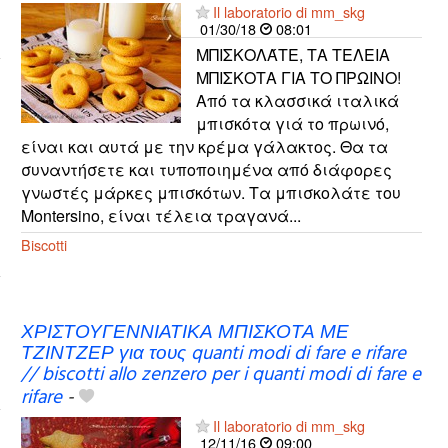
Il laboratorio di mm_skg
01/30/18
08:01
ΜΠΙΣΚΟΛΆΤΕ, ΤΑ ΤΕΛΕΙΑ
ΜΠΙΣΚΟΤΑ ΓΙΑ ΤΟ ΠΡΩΙΝΟ!
Από τα κλασσικά ιταλικά
μπισκότα γιά το πρωινό,
είναι και αυτά με την κρέμα γάλακτος. Θα τα
συναντήσετε και τυποποιημένα από διάφορες
γνωστές μάρκες μπισκότων. Τα μπισκολάτε του
Montersino, είναι τέλεια τραγανά...
Biscotti
ΧΡΙΣΤΟΥΓΕΝΝΙΑΤΙΚΑ ΜΠΙΣΚΟΤΑ ΜΕ
ΤΖΙΝΤΖΕΡ για τους quanti modi di fare e rifare
// biscotti allo zenzero per i quanti modi di fare e
rifare
-
Il laboratorio di mm_skg
12/11/16
09:00