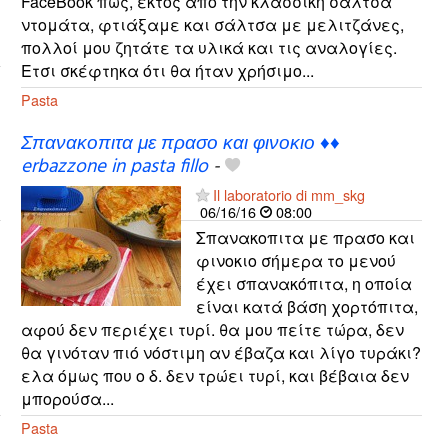
FaceBook πως, εκτός από την κλασσική σάλτσα
ντομάτα, φτιάξαμε και σάλτσα με μελιτζάνες,
πολλοί μου ζητάτε τα υλικά και τις αναλογίες.
Ετσι σκέφτηκα ότι θα ήταν χρήσιμο...
Pasta
Σπανακοπιτα με πρασο και φινοκιο ♦♦
erbazzone in pasta fillo
-
Il laboratorio di mm_skg
06/16/16
08:00
Σπανακοπιτα με πρασο και
φινοκιο σήμερα το μενού
έχει σπανακόπιτα, η οποία
είναι κατά βάση χορτόπιτα,
αφού δεν περιέχει τυρί. θα μου πείτε τώρα, δεν
θα γινόταν πιό νόστιμη αν έβαζα και λίγο τυράκι?
ελα όμως που ο δ. δεν τρώει τυρί, και βέβαια δεν
μπορούσα...
Pasta