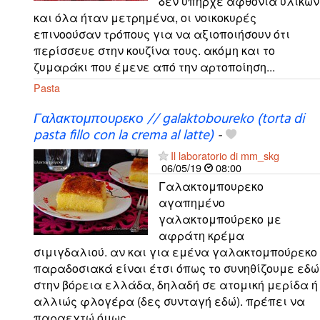
δεν υπήρχε αφθονία υλικών
και όλα ήταν μετρημένα, οι νοικοκυρές
επινοούσαν τρόπους για να αξιοποιήσουν ότι
περίσσευε στην κουζίνα τους. ακόμη και το
ζυμαράκι που έμενε από την αρτοποίηση...
Pasta
Γαλακτομπουρεκο // galaktoboureko (torta di
pasta fillo con la crema al latte)
-
Il laboratorio di mm_skg
06/05/19
08:00
Γαλακτομπουρεκο
αγαπημένο
γαλακτομπούρεκο με
αφράτη κρέμα
σιμιγδαλιού. αν και για εμένα γαλακτομπούρεκο
παραδοσιακά είναι έτσι όπως το συνηθίζουμε εδώ
στην βόρεια ελλάδα, δηλαδή σε ατομική μερίδα ή
αλλιώς φλογέρα (δες συνταγή εδώ). πρέπει να
παραεχτώ όμως...