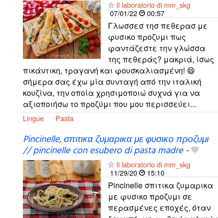
Il laboratorio di mm_skg
07/01/22
00:57
Γλωσσεσ τησ πεθερασ με
φυσικο προζυμι πως
φαντάζεστε την γλώσσα
της πεθεράς? μακριά, ίσως
πικάντικη, τραγανή και φουσκαλιασμένη! 😄
σήμερα σας έχω μία συνταγή από την ιταλική
κουζίνα, την οποία χρησιμοποιώ συχνά για να
αξιοποιήσω το προζύμι που μου περισσεύει...
Lingue
Pasta
Pincinelle, σπιτικα ζυμαρικα με φυσικο προζυμι
// pincinelle con esubero di pasta madre
-
Il laboratorio di mm_skg
11/29/20
15:10
Pincinelle σπιτικα ζυμαρικα
με φυσικο προζυμι σε
περασμένες εποχές, όταν