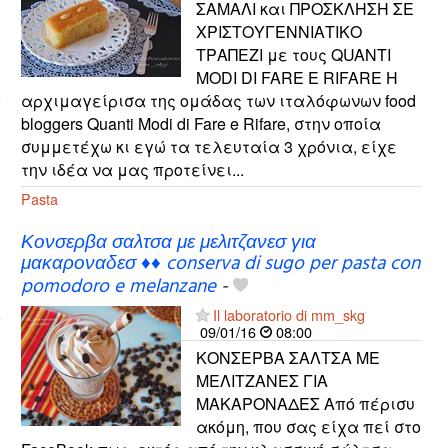
ΣΑΜΑΛΙ και ΠΡΟΣΚΛΗΣΗ ΣΕ
ΧΡΙΣΤΟΥΓΕΝΝΙΑΤΙΚΟ
ΤΡΑΠΕΖΙ με τους QUANTI
MODI DI FARE E RIFARE Η
αρχιμαγείρισα της ομάδας των ιταλόφωνων food
bloggers Quanti Modi di Fare e Rifare, στην οποία
συμμετέχω κι εγώ τα τελευταία 3 χρόνια, είχε
την ιδέα να μας προτείνει...
Pasta
Κονσερβα σαλτσα με μελιτζανεσ για
μακαροναδεσ ♦♦ conserva di sugo per pasta con
pomodoro e melanzane
-
Il laboratorio di mm_skg
09/01/16
08:00
ΚΟΝΣΕΡΒΑ ΣΑΛΤΣΑ ΜΕ
ΜΕΛΙΤΖΑΝΕΣ ΓΙΑ
ΜΑΚΑΡΟΝΑΔΕΣ Από πέρισυ
ακόμη, που σας είχα πεί στο