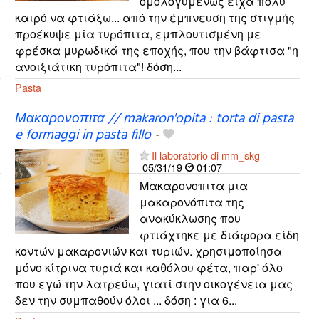
ομολογυμένως είχα πολύ
καιρό να φτιάξω... από την έμπνευση της στιγμής
προέκυψε μία τυρόπιτα, εμπλουτισμένη με
φρέσκα μυρωδικά της εποχής, που την βάφτισα "η
ανοιξιάτικη τυρόπιτα"! δόση...
Pasta
Μακαρονοπιτα // makaron'opita : torta di pasta
e formaggi in pasta fillo
-
Il laboratorio di mm_skg
05/31/19
01:07
Μακαρονοπιτα μια
μακαρονόπιτα της
ανακύκλωσης που
φτιάχτηκε με διάφορα είδη
κοντών μακαρονιών και τυριών. χρησιμοποίησα
μόνο κίτρινα τυριά και καθόλου φέτα, παρ' όλο
που εγώ την λατρεύω, γιατί στην οικογένεια μας
δεν την συμπαθούν όλοι ... δόση : για 6...