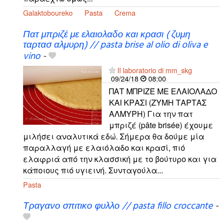
Galaktoboureko
Pasta
Crema
Πατ μπριζέ με ελαιολαδο και κρασι ( ζυμη
ταρτασ αλμυρη) // pasta brise al olio di oliva e
vino
-
Il laboratorio di mm_skg
09/24/18
08:00
ΠΑΤ ΜΠΡΙΖΈ ΜΕ ΕΛΑΙΟΛΑΔΟ
ΚΑΙ ΚΡΑΣΙ (ΖΥΜΗ ΤΑΡΤΑΣ
ΑΛΜΥΡΗ) Για την πατ
μπριζέ (pâte brisée) έχουμε
μιλήσει αναλυτικά εδώ. Σήμερα θα δούμε μία
παραλλαγή με ελαιόλαδο και κρασί, πιό
ελαφριά από την κλασσική με το βούτυρο και για
κάποιους πιό υγιεινή. Συνταγούλα...
Pasta
Τραγανο σπιτικο φυλλο // pasta fillo croccante
-