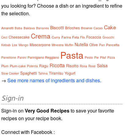
you looking for? Choose a dish or an ingredient to refine
the selection.
Cake
Biscotti
Brioches
Amaretti
Baba
Baklava
Bananes
Brownie
Cacao
Crema
Cheesecake
Focaccia
Curry
Farina
Feta
Ceci
Filo
Gnocchi
Nutella
Mascarpone
Olive
Lox
Pancetta
Kebab
Mango
Minestra
Muffin
Pan
Pasta
Parmigiano Reggiano
Panettone
Panini
Pesto
Pie
Pilaf
Pizza
Ricotta
Salsa
Risotto
Ragu
Plum
Plum-cake
Polenta
Rosa
Rose
Spaghetti
Tiramisu
Yogurt
Slow Cooker
Tahina
→
See more names of ingredients and dishes.
Sign-in
Sign-in on
Very Good Recipes
to save your favorite
recipes on your recipe book.
Connect with Facebook :