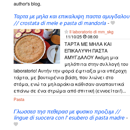
author's blog.
Ταρτα με μηλα και επικαλυψη παστα αμυγδαλου
// crostata di mele e pasta di mandorla
-
Il laboratorio di mm_skg
11/10/25
08:00
ΤΑΡΤΑ ΜΕ ΜΗΛΑ ΚΑΙ
ΕΠΙΚΑΛΥΨΗ ΠΑΣΤΑ
ΑΜΥΓΔΑΛΟΥ Ακόμη μια
μηλόπιτα στην συλλογή του
laboratorio! Αυτήν την φορά έφτιαξα μια υπέροχη
τάρτα, με βουτυρένια βάση, που λιώνει στο
στόμα, ενώ τα μηλαράκια κάθισαν αναπαυτικά
επάνω σε ένα στρώμα από σπιτική (εννοείται!)...
Pasta
Γλωσσεσ τησ πεθερασ με φυσικο προζυμι //
lingue di suocera con l' esubero di pasta madre
-