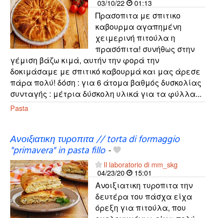
03/10/22
01:13
Πρασοπιτα με σπιτικο
καβουρμα αγαπημένη
χειμερινή πιτούλα η
πρασόπιτα! συνήθως στην
γέμιση βάζω κιμά, αυτήν την φορά την
δοκιμάσαμε με σπιτικό καβουρμά και μας άρεσε
πάρα πολύ! δόση : για 6 άτομα βαθμός δυσκολίας
συνταγής : μέτρια δύσκολη υλικά για τα φύλλα...
Pasta
Ανοιξιατικη τυροπιτα // torta di formaggio
"primavera" in pasta fillo
-
Il laboratorio di mm_skg
04/23/20
15:01
Ανοιξιατικη τυροπιτα την
δευτέρα του πάσχα είχα
όρεξη για πιτούλα, που