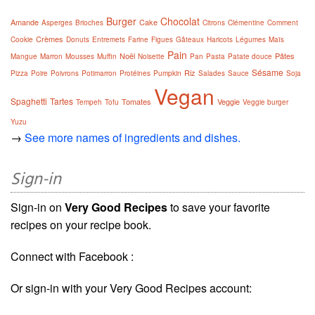
Burger
Chocolat
Amande
Cake
Asperges
Brioches
Citrons
Clémentine
Comment
Crèmes
Cookie
Donuts
Entremets
Farine
Figues
Gâteaux
Haricots
Légumes
Maïs
Pain
Noël
Pâtes
Mangue
Marron
Mousses
Muffin
Noisette
Pan
Pasta
Patate douce
Sésame
Riz
Pizza
Poire
Poivrons
Potimarron
Protéines
Pumpkin
Salades
Sauce
Soja
Vegan
Spaghetti
Tartes
Tomates
Veggie
Tempeh
Tofu
Veggie burger
Yuzu
→
See more names of ingredients and dishes.
Sign-in
Sign-in on
Very Good Recipes
to save your favorite
recipes on your recipe book.
Connect with Facebook :
Or sign-in with your Very Good Recipes account: