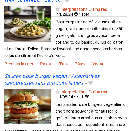
œufs ni produits laitiers
-
Interprétations Culinaires
11/28/24
11:44
Pour préparer de délicieuses pâtes
vegan, voici une recette simple : 350
g de rigatoni, un gros avocat, de la
coriandre, du basilic, du jus de citron
et de l’huile d’olive. Écrasez l’avocat, mélangez avec les herbes,
le jus de citron et l’huile d’olive....
Produits laitiers
Pasta
Œufs
Pâtes
Vegan
Sauces pour burger vegan : Alternatives
savoureuses sans produits laitiers
-
Interprétations Culinaires
11/08/24
11:55
Les amateurs de burgers végétaliens
cherchent souvent à rehausser le
goût de leurs créations culinaires avec
des sauces qui respectent leurs choix
alimentaires. Dans un monde où la demande pour des options