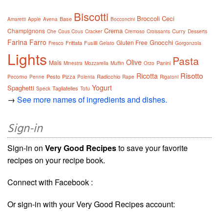
Biscotti
Broccoli
Ceci
Base
Amaretti
Apple
Avena
Bocconcini
Crema
Champignons
Curry
Che
Cous Cous
Cracker
Cremoso
Croissants
Desserts
Farina
Farro
Gnocchi
Gluten Free
Frittata
Fusilli
Fresco
Gelato
Gorgonzola
Lights
Pasta
Olive
Maïs
Panini
Minestra
Mozzarella
Muffin
Orzo
Risotto
Ricotta
Pesto
Pizza
Radicchio
Pecorino
Penne
Polenta
Rape
Rigatoni
Yogurt
Spaghetti
Tagliatelles
Speck
Tofu
→
See more names of ingredients and dishes.
Sign-in
Sign-in on
Very Good Recipes
to save your favorite
recipes on your recipe book.
Connect with Facebook :
Or sign-in with your Very Good Recipes account: