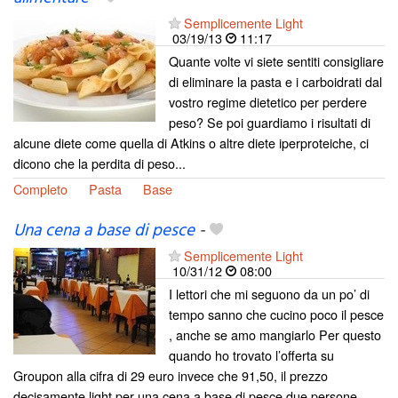
Semplicemente Light
03/19/13
11:17
Quante volte vi siete sentiti consigliare
di eliminare la pasta e i carboidrati dal
vostro regime dietetico per perdere
peso? Se poi guardiamo i risultati di
alcune diete come quella di Atkins o altre diete iperproteiche, ci
dicono che la perdita di peso...
Completo
Pasta
Base
Una cena a base di pesce
-
Semplicemente Light
10/31/12
08:00
I lettori che mi seguono da un po’ di
tempo sanno che cucino poco il pesce
, anche se amo mangiarlo Per questo
quando ho trovato l’offerta su
Groupon alla cifra di 29 euro invece che 91,50, il prezzo
decisamente light per una cena a base di pesce due persone,...