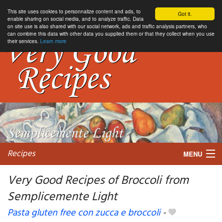
This site uses cookies to personnalize content and ads, to
Got it.
enable sharing on social media, and to analyze traffic. Data
on site use is also shared with our social network, ads and traffic analysis partners, who
can combine this data with other data you supplied them or that they collect when you use
their services.
Learn more
Recipes
MENU
Very Good Recipes of Broccoli from
Semplicemente Light
My favorite blogs
Pasta gluten free con zucca e broccoli
-