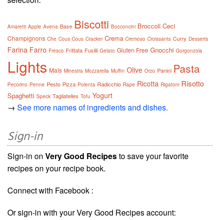
Biscotti
Broccoli
Ceci
Base
Amaretti
Apple
Avena
Bocconcini
Crema
Champignons
Curry
Che
Cous Cous
Cracker
Cremoso
Croissants
Desserts
Farina
Farro
Gnocchi
Gluten Free
Frittata
Fusilli
Fresco
Gelato
Gorgonzola
Lights
Pasta
Olive
Maïs
Panini
Minestra
Mozzarella
Muffin
Orzo
Risotto
Ricotta
Pesto
Pizza
Radicchio
Pecorino
Penne
Polenta
Rape
Rigatoni
Yogurt
Spaghetti
Tagliatelles
Speck
Tofu
→
See more names of ingredients and dishes.
Sign-in
Sign-in on
Very Good Recipes
to save your favorite
recipes on your recipe book.
Connect with Facebook :
Or sign-in with your Very Good Recipes account: