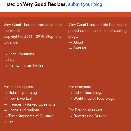
listed on
Very Good Recipes
,
submit your blog!
Very Good Recipes
from all around
Very Good Recipes
lists the recipes
the world!
published on a selection of cooking
Copyright © 2011 - 2016 Stéphane
blogs.
Gigandet
→
About
→
Contact
→
Legal mentions
→
blog
→
Follow me on Twitter
For food bloggers:
For everyone:
→
Submit your blog
→
List of food blogs
→
How it works?
→
World map of food blogs
→
Frequently Asked Questions
→
Logos and badges
For French speakers:
→
The "Kingdoms of Cuisine"
→
Recettes de Cuisine
game