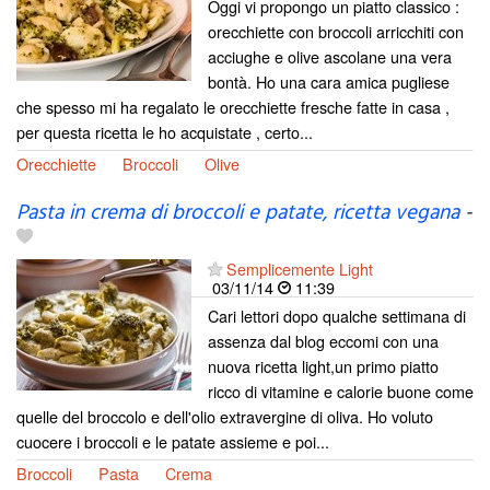
Oggi vi propongo un piatto classico :
orecchiette con broccoli arricchiti con
acciughe e olive ascolane una vera
bontà. Ho una cara amica pugliese
che spesso mi ha regalato le orecchiette fresche fatte in casa ,
per questa ricetta le ho acquistate , certo...
Orecchiette
Broccoli
Olive
Pasta in crema di broccoli e patate, ricetta vegana
-
Semplicemente Light
03/11/14
11:39
Cari lettori dopo qualche settimana di
assenza dal blog eccomi con una
nuova ricetta light,un primo piatto
ricco di vitamine e calorie buone come
quelle del broccolo e dell'olio extravergine di oliva. Ho voluto
cuocere i broccoli e le patate assieme e poi...
Broccoli
Pasta
Crema