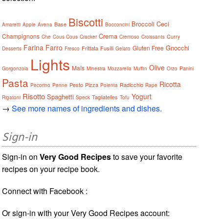
Biscotti
Broccoli
Ceci
Base
Amaretti
Apple
Avena
Bocconcini
Crema
Champignons
Curry
Che
Cous Cous
Cracker
Cremoso
Croissants
Farina
Farro
Gnocchi
Gluten Free
Frittata
Fusilli
Desserts
Fresco
Gelato
Lights
Olive
Maïs
Panini
Gorgonzola
Minestra
Mozzarella
Muffin
Orzo
Pasta
Ricotta
Pesto
Pizza
Radicchio
Pecorino
Penne
Polenta
Rape
Risotto
Yogurt
Spaghetti
Tagliatelles
Rigatoni
Speck
Tofu
→
See more names of ingredients and dishes.
Sign-in
Sign-in on
Very Good Recipes
to save your favorite
recipes on your recipe book.
Connect with Facebook :
Or sign-in with your Very Good Recipes account: