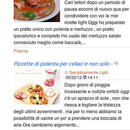
Cari lettori dopo un periodo di
pausa eccomi di nuovo qua per
condividere con voi le mie
ricette light Oggi ho preparato
un piatto unico con polenta e merluzzo , un piatto
ipocalorico e completo Ho usato del merluzzo salato
conosciuto meglio come baccalà,...
Polenta
Pizzette di polenta per celiaci e non solo
-
Semplicemente Light
05/22/12
14:11
Dopo giorni di pioggia
incessante e notizie orribili oggi
c'è un sprazzo di sole , non che
riesca a togliere la tristezza
degli ultimi avvenimenti , ma per lo meno abbiamo la
possibilità di uscire un po' a prendere una boccata di
aria Ora cambiamo argomento...