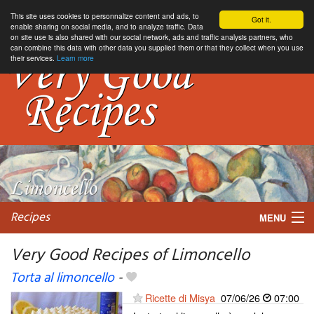
This site uses cookies to personnalize content and ads, to
Got it.
enable sharing on social media, and to analyze traffic. Data
on site use is also shared with our social network, ads and traffic analysis partners, who
can combine this data with other data you supplied them or that they collect when you use
their services.
Learn more
Recipes
MENU
Very Good Recipes of Limoncello
Torta al limoncello
-
My favorite blogs
Ricette di Misya
07/06/26
07:00