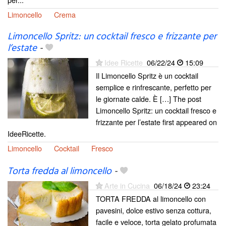
Limoncello
Crema
Limoncello Spritz: un cocktail fresco e frizzante per
l’estate
-
Idee Ricette
06/22/24
15:09
Il Limoncello Spritz è un cocktail
semplice e rinfrescante, perfetto per
le giornate calde. È […] The post
Limoncello Spritz: un cocktail fresco e
frizzante per l’estate first appeared on
IdeeRicette.
Limoncello
Cocktail
Fresco
Torta fredda al limoncello
-
Arte in Cucina
06/18/24
23:24
TORTA FREDDA al limoncello con
pavesini, dolce estivo senza cottura,
facile e veloce, torta gelato profumata