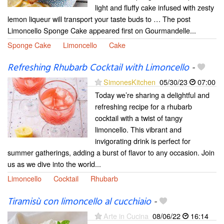
light and fluffy cake infused with zesty
lemon liqueur will transport your taste buds to … The post
Limoncello Sponge Cake appeared first on Gourmandelle...
Sponge Cake
Limoncello
Cake
Refreshing Rhubarb Cocktail with Limoncello
-
SimonesKitchen
05/30/23
07:00
Today we’re sharing a delightful and
refreshing recipe for a rhubarb
cocktail with a twist of tangy
limoncello. This vibrant and
invigorating drink is perfect for
summer gatherings, adding a burst of flavor to any occasion. Join
us as we dive into the world...
Limoncello
Cocktail
Rhubarb
Tiramisù con limoncello al cucchiaio
-
Arte in Cucina
08/06/22
16:14