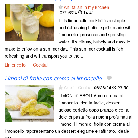
An Italian in my kitchen
07/16/24
14:41
This limoncello cocktail is a simple
and refreshing Italian spritz made with
limoncello, prosecco and sparkling
water! It’s citrusy, bubbly and easy to
make to enjoy on a summer day. This summer cocktail is light,
refreshing and will transport you to the...
Limoncello
Cocktail
Limoni di frolla con crema al limoncello
-
Arte in Cucina
06/23/24
23:50
LIMONI di FROLLA con crema al
limoncello, ricetta facile, dessert
goloso perfetto dopo pranzo o cena,
dolci di pasta frolla ripieni profumati al
limone. I limoni di frolla con crema al
limoncello rappresentano un dessert elegante e raffinato, ideale
per...