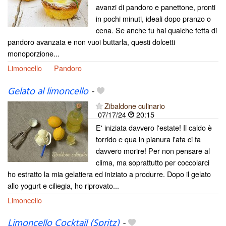
avanzi di pandoro e panettone, pronti
in pochi minuti, ideali dopo pranzo o
cena. Se anche tu hai qualche fetta di
pandoro avanzata e non vuoi buttarla, questi dolcetti
monoporzione...
Limoncello
Pandoro
Gelato al limoncello
-
Zibaldone culinario
07/17/24
20:15
E' iniziata davvero l'estate! Il caldo è
torrido e qua in pianura l'afa ci fa
davvero morire! Per non pensare al
clima, ma soprattutto per coccolarci
ho estratto la mia gelatiera ed iniziato a produrre. Dopo il gelato
allo yogurt e ciliegia, ho riprovato...
Limoncello
Limoncello Cocktail (Spritz)
-