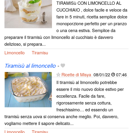
TIRAMISù CON LIMONCELLO AL
CUCCHIAIO , dolce facile e veloce da
fare in 5 minuti, ricetta semplice dolce
monoporzione perfetto per un pranzo
o una cena estiva. Semplice da
preparare il tiramisù con limoncello al cucchiaio è davvero
delizioso, si prepara...
Limoncello
Tiramisu
Tiramisù al limoncello
-
Ricette di Misya
08/01/22
07:46
Il tiramisù al limoncello potrebbe
essere il mio nuovo dolce estivo per
eccellenza. Facile da fare,
rigorosamente senza cottura,
freschissimo… ed essendo un
tiramisù senza uova si conserva anche meglio. Poi, davvero,
vogliamo mettere il sapore delicato...
Limoncello
Tiramisu