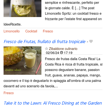
semplice e rinfrescante, perfetto per
le giornate calde. È […] The post
Limoncello Spritz: un cocktail fresco e
frizzante per l’estate first appeared on
IdeeRicette.
Limoncello
Cocktail
Fresco
Fresco de Frutas, frullato di frutta tropicale
-
Zibaldone culinario
02/06/24
17:19
Fresco de frutas dalla Costa Rica! La
Costa Rica è ricca di frutta tropicale, si
possono degustare banane, passion
fruit, guava, ananas, papaya, mango,
cocomero e il top è degustarlo in spiaggia all'ombra di una palma
davanti ad uno scenario da favola,...
Fresco
Take it to the Lawn: Al Fresco Dining at the Garden