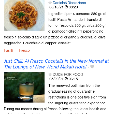
Daniela&Diocleziano
06/18/21
08:29
Ingredienti per 4 persone: 280 gr. di
fusilli Pasta Armando 1 trancio di
tonno fresco da 300 gr. circa 200 gr.
di pomodori ciliegini1 peperoncino
fresco 1 spicchio d’aglio un pizzico di origano 2 cucchiai di olive
taggiasche 1 cucchiaio di capperi dissalati...
Fusilli
Fresco
Just Chill: Al Fresco Cocktails in the New Normal at
The Lounge of New World Makati Hotel
-
DUDE FOR FOOD
05/29/21
06:15
The renewed optimism from the
gradual easing of quarantine
restrictions is one positive sign from
the lingering quarantine experience.
Dining out means dining al fresco following the latest health and