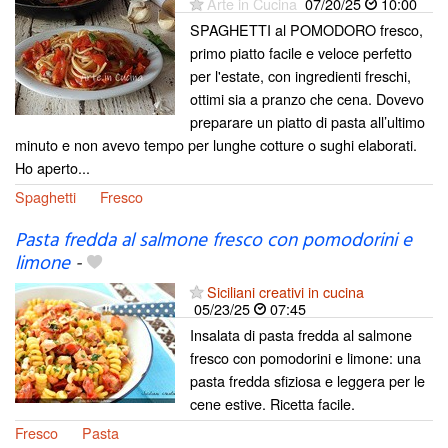
Arte in Cucina
07/20/25
10:00
SPAGHETTI al POMODORO fresco,
primo piatto facile e veloce perfetto
per l'estate, con ingredienti freschi,
ottimi sia a pranzo che cena. Dovevo
preparare un piatto di pasta all’ultimo
minuto e non avevo tempo per lunghe cotture o sughi elaborati.
Ho aperto...
Spaghetti
Fresco
Pasta fredda al salmone fresco con pomodorini e
limone
-
Siciliani creativi in cucina
05/23/25
07:45
Insalata di pasta fredda al salmone
fresco con pomodorini e limone: una
pasta fredda sfiziosa e leggera per le
cene estive. Ricetta facile.
Fresco
Pasta