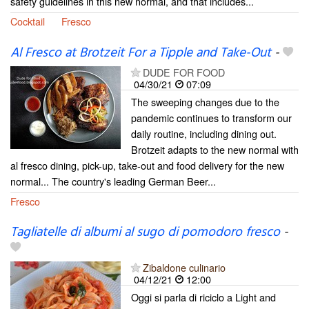
safety guidelines in this new normal, and that includes...
Cocktail
Fresco
Al Fresco at Brotzeit For a Tipple and Take-Out
-
DUDE FOR FOOD
04/30/21
07:09
The sweeping changes due to the
pandemic continues to transform our
daily routine, including dining out.
Brotzeit adapts to the new normal with
al fresco dining, pick-up, take-out and food delivery for the new
normal... The country's leading German Beer...
Fresco
Tagliatelle di albumi al sugo di pomodoro fresco
-
Zibaldone culinario
04/12/21
12:00
Oggi si parla di riciclo a Light and