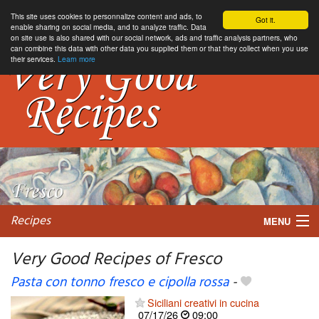
This site uses cookies to personnalize content and ads, to
Got it.
enable sharing on social media, and to analyze traffic. Data
on site use is also shared with our social network, ads and traffic analysis partners, who
can combine this data with other data you supplied them or that they collect when you use
their services.
Learn more
Recipes
MENU
Very Good Recipes of Fresco
Pasta con tonno fresco e cipolla rossa
-
My favorite blogs
Siciliani creativi in cucina
07/17/26
09:00