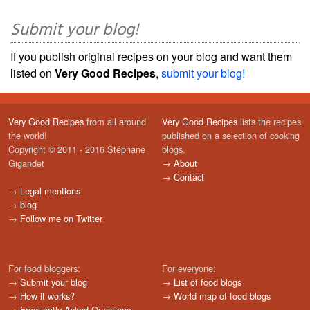
Submit your blog!
If you publish original recipes on your blog and want them
listed on
Very Good Recipes
,
submit your blog!
Very Good Recipes
from all around
Very Good Recipes
lists the recipes
the world!
published on a selection of cooking
Copyright © 2011 - 2016 Stéphane
blogs.
Gigandet
→
About
→
Contact
→
Legal mentions
→
blog
→
Follow me on Twitter
For food bloggers:
For everyone:
→
Submit your blog
→
List of food blogs
→
How it works?
→
World map of food blogs
→
Frequently Asked Questions