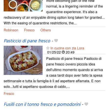
more becoming part of the new
normal, is a lingering reminder of the
quarantine experience. It's also a
rediscovery of an enjoyable dining option long taken for granted...
With the easing of quarantine restrictions, the...
Robinson
Fresco
Others
Pasticcio di pane fresco
-
In cucina con zia Lora
01/25/22
20:49
Pasticcio di pane fresco Pasticcio di
pane fresco ovvero piccola idea
dell'ultimo momento quando si arriva
a casa tardi dopo aver fatto la spesa
settimanale e tutta la famiglia è lì ad aspettare affamata. E non
solo...tutti si aspettano qualcosa di caldo,...
Fresco
Fusilli con il tonno fresco e pomodorini
-