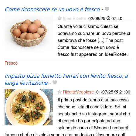
Come riconoscere se un uovo è fresco
-
Idee Ricette
02/08/25
07:40
Quante volte ci siamo chiesti se
potevamo cucinare un uovo perchè ci
sembrava che fosse […] The post
Come riconoscere se un uovo è
fresco first appeared on IdeeRicette.
Fresco
Impasto pizza fornetto Ferrari con lievito fresco, a
lunga lievitazione
-
RicetteVegolose
01/07/25
21:00
Il primo post dell’anno è un successo
che sono lieta di condividere. Se mi
segui anche su Instagram, saprai che
di recente ho partecipato ad uno
splendido corso di Simone Lombardi,
famoso chef e pizzaiolo veneto che ha deciso di insegnare agli