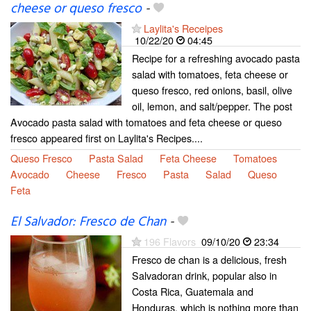
cheese or queso fresco
-
Laylita's Receipes
10/22/20
04:45
Recipe for a refreshing avocado pasta
salad with tomatoes, feta cheese or
queso fresco, red onions, basil, olive
oil, lemon, and salt/pepper. The post
Avocado pasta salad with tomatoes and feta cheese or queso
fresco appeared first on Laylita's Recipes....
Queso Fresco
Pasta Salad
Feta Cheese
Tomatoes
Avocado
Cheese
Fresco
Pasta
Salad
Queso
Feta
El Salvador: Fresco de Chan
-
196 Flavors
09/10/20
23:34
Fresco de chan is a delicious, fresh
Salvadoran drink, popular also in
Costa Rica, Guatemala and
Honduras, which is nothing more than