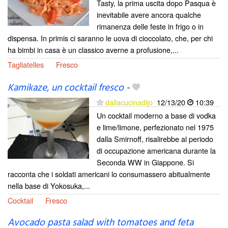
Tasty, la prima uscita dopo Pasqua è
inevitabile avere ancora qualche
rimanenza delle feste in frigo o in
dispensa. In primis ci saranno le uova di cioccolato, che, per chi
ha bimbi in casa è un classico averne a profusione,...
Tagliatelles
Fresco
Kamikaze, un cocktail fresco
-
dallacucinadijo
12/13/20
10:39
Un cocktail moderno a base di vodka
e lime/limone, perfezionato nel 1975
dalla Smirnoff, risalirebbe al periodo
di occupazione americana durante la
Seconda WW in Giappone. Si
racconta che i soldati americani lo consumassero abitualmente
nella base di Yokosuka,...
Cocktail
Fresco
Avocado pasta salad with tomatoes and feta