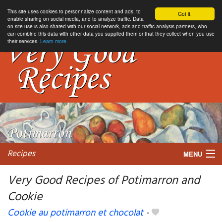
This site uses cookies to personnalize content and ads, to
Got it.
enable sharing on social media, and to analyze traffic. Data
on site use is also shared with our social network, ads and traffic analysis partners, who
can combine this data with other data you supplied them or that they collect when you use
their services.
Learn more
Recipes
MENU
Very Good Recipes of Potimarron and
Cookie
My favorite blogs
Cookie au potimarron et chocolat
-