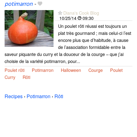
potimarron
-
Diana's Cook Blog
10/25/14
09:30
Un poulet rôti réussi est toujours un
plat très gourmand ; mais celui-ci l’est
encore plus que d’habitude, à cause
de l’association formidable entre la
saveur piquante du curry et la douceur de la courge – que j’ai
choisie de la variété potimarron, pour...
Poulet rôti
Potimarron
Halloween
Courge
Poulet
Curry
Rôti
Recipes
›
Potimarron
›
Rôti