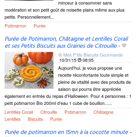
minceur à consommer sans
modération et son petit goût de noisette plaira même aux plus
petits. Personnellement...
Potimarron
Purée
Purée de Potimarron, Châtaigne et Lentilles Corail
et ses Petits Biscuits aux Graines de Citrouille
-
Mes P'tits Biscuits Gourmands
10/31/15
08:05
Aujourd'hui, je vous propose une
recette réconfortante toute simple et
pleine de vitalité avec des produits de
saison qui pourra être appréciée
également en entrée du repas d'Halloween. Pour 4 personnes : 1
petit potimarron Bio 200ml d'eau 1 cube de bouillon......
Lentilles Corail
Citrouille
Potimarron
Châtaigne
Lentilles
Biscuits
Purée
Purée de potimarron en 15mn à la cocotte minute
-