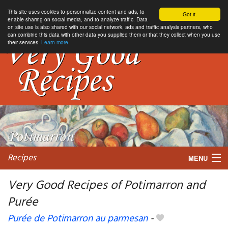
This site uses cookies to personnalize content and ads, to
Got it.
enable sharing on social media, and to analyze traffic. Data
on site use is also shared with our social network, ads and traffic analysis partners, who
can combine this data with other data you supplied them or that they collect when you use
their services.
Learn more
Recipes
MENU
Very Good Recipes of Potimarron and
Purée
My favorite blogs
Purée de Potimarron au parmesan
-