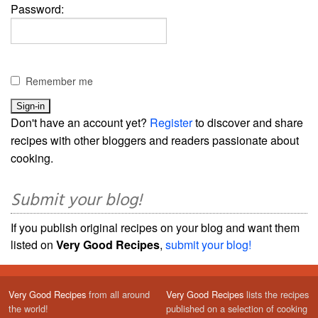
Password:
Remember me
Don't have an account yet?
Register
to discover and share
recipes with other bloggers and readers passionate about
cooking.
Submit your blog!
If you publish original recipes on your blog and want them
listed on
Very Good Recipes
,
submit your blog!
Very Good Recipes
from all around
Very Good Recipes
lists the recipes
the world!
published on a selection of cooking