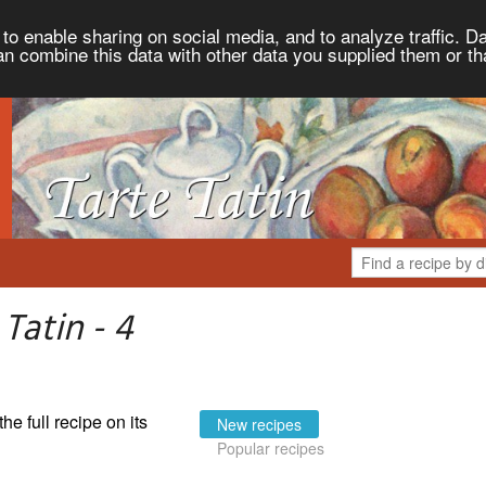
to enable sharing on social media, and to analyze traffic. Da
an combine this data with other data you supplied them or th
Tatin - 4
the full recipe on its
New recipes
Popular recipes