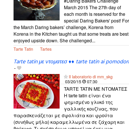
#Daring Bakers Challenge
March 2015 The 27th day of
each month is reserved for the
special Daring Bakers' post! For
the March Daring bakers’ challenge, Korena from
Korena in the Kitchen taught us that some treats are best
enjoyed upside down. She challenged...
Tarte Tatin
Tartes
Tarte tatin με ντοματεσ ♦♦ tarte tatin ai pomodori
-
Il laboratorio di mm_skg
03/20/15
07:30
TARTE TATIN ΜΕ ΝΤΟΜΑΤΕΣ
Η tarte tatin είναι ένα
φημισμένο γλυκό της
γαλλικής κουζίνας, που
παρασκευάζεται με σφολιάτα και φρούτα
(συνήθως μήλα) καραμελλωμένα σε ζάχαρη και
βούτυρο. Τι σχέση όμως μπορεί να έχει μια