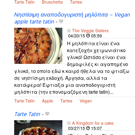
Tarte Tatin
Bruschetta
Tartes
Νηστίσιμη αναποδογυριστή μηλόπιτα – Vegan
apple tarte tatin
-
The Veggie Sisters
04/20/15
05:59
Η μηλόπιτα είναι ένα
κατεξοχήν χειμωνιάτικο
γλυκό! Ωστόσο είναι ένα
δημοφιλές κι αγαπημένο
γλυκό, το οποίο εδώ κ καιρό ήθελα να το φτιάξω
σε νηστίσιμη εκδοχή. Άργησα, αλλά τα
κατάφερα! Έφτιαξα μια αναποδογυριστή
μηλόπιτα (την επονομαζόμενη tarte tatin)...
Tarte Tatin
Apple
Tartes
Vegan
Tarte Tatin
-
A Kingdom for a cake
03/27/15
15:07