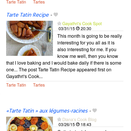
Tarte Tatin
Tartes
Tarte Tatin Recipe
-
Gayathri's Cook Spot
03/31/15
20:30
This month is going to be really
interesting for you all as it is
also interesting for me. If you
know me well, then you know
that I love baking and I would bake daily if there is some
one... The post Tarte Tatin Recipe appeared first on
Gayathri's Cook...
Tarte Tatin
Tartes
«Tarte Tatin » aux légumes-racines
-
Diana's Cook Blog
03/26/15
18:43