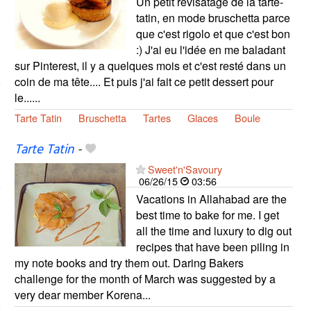
Un petit revisatage de la tarte-
tatin, en mode bruschetta parce
que c'est rigolo et que c'est bon
:) J'ai eu l'idée en me baladant
sur Pinterest, il y a quelques mois et c'est resté dans un
coin de ma tête.... Et puis j'ai fait ce petit dessert pour
le......
Tarte Tatin
Bruschetta
Tartes
Glaces
Boule
Tarte Tatin
-
Sweet'n'Savoury
06/26/15
03:56
Vacations in Allahabad are the
best time to bake for me. I get
all the time and luxury to dig out
recipes that have been piling in
my note books and try them out. Daring Bakers
challenge for the month of March was suggested by a
very dear member Korena...