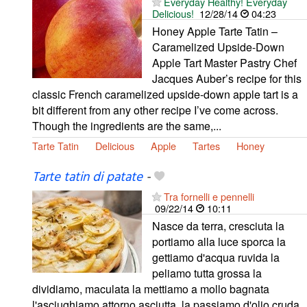
Everyday Healthy! Everyday
Delicious!
12/28/14
04:23
Honey Apple Tarte Tatin –
Caramelized Upside-Down
Apple Tart Master Pastry Chef
Jacques Auber’s recipe for this
classic French caramelized upside-down apple tart is a
bit different from any other recipe I’ve come across.
Though the ingredients are the same,...
Tarte Tatin
Delicious
Apple
Tartes
Honey
Tarte tatin di patate
-
Tra fornelli e pennelli
09/22/14
10:11
Nasce da terra, cresciuta la
portiamo alla luce sporca la
gettiamo d'acqua ruvida la
peliamo tutta grossa la
dividiamo, maculata la mettiamo a mollo bagnata
l'asciughiamo attorno asciutta, la passiamo d'olio cruda