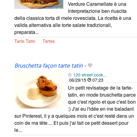
Verdure Caramellate è una
interpretazione ben riuscita
della classica torta di mele rovesciata. La ricetta è una
valida alternativa alle torte salate tradizionali,
preparata...
Tarte Tatin
Tartes
Bruschetta façon tarte tatin
-
120 street cook...
06/29/15
07:23
Un petit revisatage de la tarte-
tatin, en mode bruschetta parce
que c'est rigolo et que c'est bon
:) J'ai eu l'idée en me baladant
sur Pinterest, il y a quelques mois et c'est resté dans un
coin de ma tête.... Et puis j'ai fait ce petit dessert pour
le...