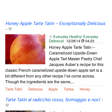
Honey Apple Tarte Tatin – Exceptionally Delicious
-
Everyday Healthy! Everyday
Delicious!
12/28/14
04:23
Honey Apple Tarte Tatin –
Caramelized Upside-Down
Apple Tart Master Pastry Chef
Jacques Auber’s recipe for this
classic French caramelized upside-down apple tart is a
bit different from any other recipe I’ve come across.
Though the ingredients are the same,...
Tarte Tatin
Delicious
Apple
Tartes
Honey
Tarte Tatin al radicchio rosso, formaggio e noci
-