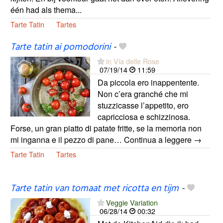
één had als thema...
Tarte Tatin
Tartes
Tarte tatin ai pomodorini
-
in Via delle Rose
07/19/14
11:59
Da piccola ero inappentente.
Non c’era granché che mi
stuzzicasse l’appetito, ero
capricciosa e schizzinosa.
Forse, un gran piatto di patate fritte, se la memoria non
mi inganna e il pezzo di pane… Continua a leggere →
Tarte Tatin
Tartes
Tarte tatin van tomaat met ricotta en tijm
-
Veggie Variation
06/28/14
00:32