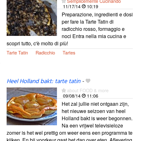
Semplicemente Cucinando
11/17/14
10:19
Preparazione, ingredienti e dosi
per fare la Tarte Tatin di
radicchio rosso, formaggio e
noci Entra nella mia cucina e
scopri tutto, c'è molto di più!
Tarte Tatin
Radicchio
Tartes
Heel Holland bakt: tarte tatin
-
about FOOD & more
09/08/14
11:06
Het zal jullie niet ontgaan zijn,
het nieuwe seizoen van heel
Holland bakt is weer begonnen.
Na een vrijwel televisieloze
zomer is het wel prettig om weer eens een programma te
kijken. En bij voorkeur gaat het dan over eten. Aflevering