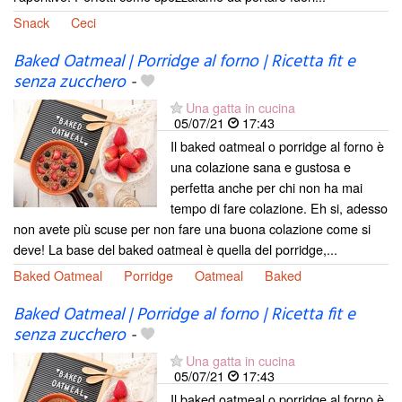
Snack
Ceci
Baked Oatmeal | Porridge al forno | Ricetta fit e
senza zucchero
-
Una gatta in cucina
05/07/21
17:43
Il baked oatmeal o porridge al forno è
una colazione sana e gustosa e
perfetta anche per chi non ha mai
tempo di fare colazione. Eh si, adesso
non avete più scuse per non fare una buona colazione come si
deve! La base del baked oatmeal è quella del porridge,...
Baked Oatmeal
Porridge
Oatmeal
Baked
Baked Oatmeal | Porridge al forno | Ricetta fit e
senza zucchero
-
Una gatta in cucina
05/07/21
17:43
Il baked oatmeal o porridge al forno è