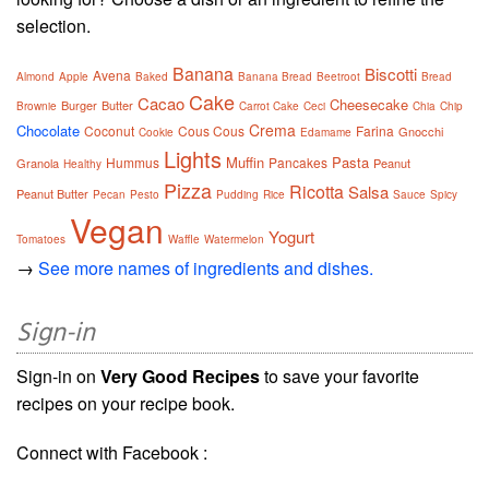
selection.
Banana
Biscotti
Avena
Almond
Apple
Baked
Banana Bread
Beetroot
Bread
Cake
Cacao
Cheesecake
Burger
Butter
Brownie
Carrot Cake
Ceci
Chia
Chip
Crema
Chocolate
Coconut
Cous Cous
Farina
Gnocchi
Cookie
Edamame
Lights
Muffin
Pasta
Hummus
Pancakes
Granola
Peanut
Healthy
Pizza
Ricotta
Salsa
Peanut Butter
Pecan
Pesto
Pudding
Rice
Sauce
Spicy
Vegan
Yogurt
Tomatoes
Waffle
Watermelon
→
See more names of ingredients and dishes.
Sign-in
Sign-in on
Very Good Recipes
to save your favorite
recipes on your recipe book.
Connect with Facebook :