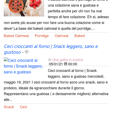
una colazione sana e gustosa e
perfetta anche per chi non ha mai
tempo di fare colazione. Eh si, adesso
non avete più scuse per non fare una buona colazione come si
deve! La base del baked oatmeal è quella del porridge,...
Baked Oatmeal
Porridge
Oatmeal
Baked
Ceci croccanti al forno | Snack leggero, sano e
gustoso
-
Una gatta in cucina
05/01/21
00:00
Ceci croccanti al forno | Snack
leggero, sano e gustoso mercoledì,
maggio 19, 2021 I ceci croccanti al forno sono uno snack, sano e
proteico, ideale da sgranocchiare durante il giorno.
Rappresentano una gustosa ( e decisamente migliore) alternativa
alle...
Snack
Ceci