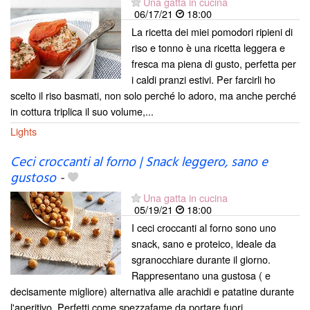
Una gatta in cucina
06/17/21
18:00
La ricetta dei miei pomodori ripieni di
riso e tonno è una ricetta leggera e
fresca ma piena di gusto, perfetta per
i caldi pranzi estivi. Per farcirli ho
scelto il riso basmati, non solo perché lo adoro, ma anche perché
in cottura triplica il suo volume,...
Lights
Ceci croccanti al forno | Snack leggero, sano e
gustoso
-
Una gatta in cucina
05/19/21
18:00
I ceci croccanti al forno sono uno
snack, sano e proteico, ideale da
sgranocchiare durante il giorno.
Rappresentano una gustosa ( e
decisamente migliore) alternativa alle arachidi e patatine durante
l'aperitivo. Perfetti come spezzafame da portare fuori...