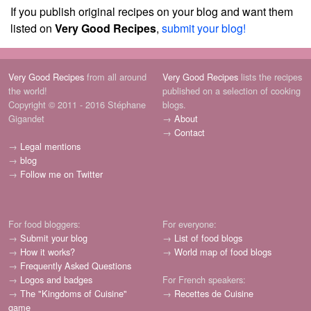
If you publish original recipes on your blog and want them
listed on
Very Good Recipes
,
submit your blog!
Very Good Recipes
from all around
Very Good Recipes
lists the recipes
the world!
published on a selection of cooking
Copyright © 2011 - 2016 Stéphane
blogs.
Gigandet
→
About
→
Contact
→
Legal mentions
→
blog
→
Follow me on Twitter
For food bloggers:
For everyone:
→
Submit your blog
→
List of food blogs
→
How it works?
→
World map of food blogs
→
Frequently Asked Questions
→
Logos and badges
For French speakers:
→
The "Kingdoms of Cuisine"
→
Recettes de Cuisine
game