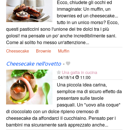
Ecco, chiudete gli occhi ed
immaginate: Un muffin, un
brownies ed un cheesecake...
tutto in un unico morso? Ecco,
questi pasticcini sono l'unione dei tre dolci tra i più
golosi! ma pensate un po' anche incredibilmente sani.
Come al solito ho messo un'attenzione...
Cheesecake
Brownie
Muffin
Cheesecake nell'ovetto
-
Una gatta in cucina
04/18/14
11:00
Una piccola idea carina,
semplice ma di sicuro effetto da
presentare sulle tavole
pasquali. Un "uovo alla coque"
di cioccolato con un dolce ripieno cremoso di
cheesecake da affondarci il cucchiaino. Pensato per i
bambini ma sicuramente sarà apprezzato anche...