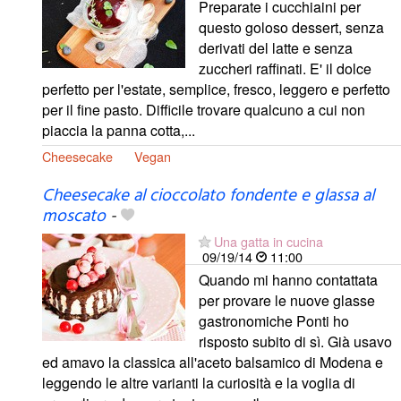
Preparate i cucchiaini per
questo goloso dessert, senza
derivati del latte e senza
zuccheri raffinati. E' il dolce
perfetto per l'estate, semplice, fresco, leggero e perfetto
per il fine pasto. Difficile trovare qualcuno a cui non
piaccia la panna cotta,...
Cheesecake
Vegan
Cheesecake al cioccolato fondente e glassa al
moscato
-
Una gatta in cucina
09/19/14
11:00
Quando mi hanno contattata
per provare le nuove glasse
gastronomiche Ponti ho
risposto subito di sì. Già usavo
ed amavo la classica all'aceto balsamico di Modena e
leggendo le altre varianti la curiosità e la voglia di