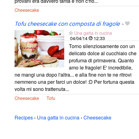
provarli era davvero tanta e non c'ho...
Cheesecake
Tofu cheesecake con composta di fragole
-
Una gatta in cucina
04/04/14
12:33
Torno silenziosamente con un
delicato dolce al cucchiaio che
profuma di primavera. Quanto
amo le fragole! E' incredibile,
ne mangi una dopo l'altra... e alla fine non te ne ritrovi
nemmeno una per farci un dolce! :D Per fortuna questa
volta mi sono trattenuta...
Cheesecake
Tofu
Recipes
›
Una gatta in cucina
›
Cheesecake