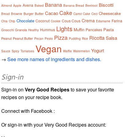
Banana
Biscotti
Avena
Almond
Apple
Baked
Banana Bread
Beetroot
Cake
Cacao
Cheesecake
Burger
Butter
Bread
Brownie
Carrot Cake
Ceci
Crema
Chocolate
Coconut
Cous Cous
Farina
Chia
Chip
Cookie
Edamame
Lights
Muffin
Pasta
Hummus
Pancakes
Gnocchi
Granola
Healthy
Pizza
Ricotta
Salsa
Peanut
Peanut Butter
Pecan
Pesto
Pudding
Rice
Vegan
Yogurt
Sauce
Spicy
Tomatoes
Waffle
Watermelon
→
See more names of ingredients and dishes.
Sign-in
Sign-in on
Very Good Recipes
to save your favorite
recipes on your recipe book.
Connect with Facebook :
Or sign-in with your Very Good Recipes account: