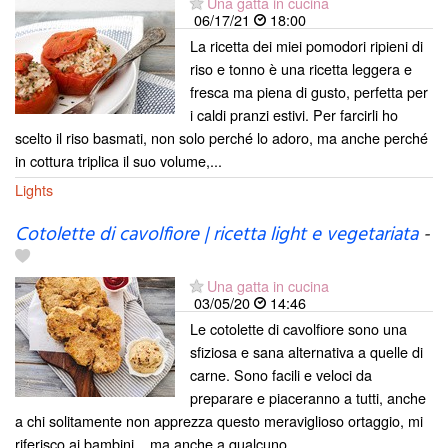
Una gatta in cucina
06/17/21
18:00
La ricetta dei miei pomodori ripieni di
riso e tonno è una ricetta leggera e
fresca ma piena di gusto, perfetta per
i caldi pranzi estivi. Per farcirli ho
scelto il riso basmati, non solo perché lo adoro, ma anche perché
in cottura triplica il suo volume,...
Lights
Cotolette di cavolfiore | ricetta light e vegetariata
-
Una gatta in cucina
03/05/20
14:46
Le cotolette di cavolfiore sono una
sfiziosa e sana alternativa a quelle di
carne. Sono facili e veloci da
preparare e piaceranno a tutti, anche
a chi solitamente non apprezza questo meraviglioso ortaggio, mi
riferisco ai bambini... ma anche a qualcuno...