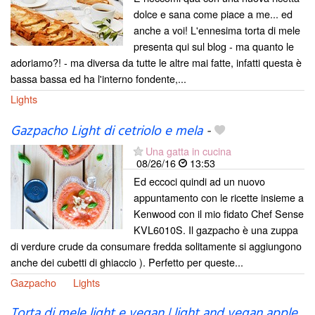
dolce e sana come piace a me... ed
anche a voi! L'ennesima torta di mele
presenta qui sul blog - ma quanto le
adoriamo?! - ma diversa da tutte le altre mai fatte, infatti questa è
bassa bassa ed ha l'interno fondente,...
Lights
Gazpacho Light di cetriolo e mela
-
Una gatta in cucina
08/26/16
13:53
Ed eccoci quindi ad un nuovo
appuntamento con le ricette insieme a
Kenwood con il mio fidato Chef Sense
KVL6010S. Il gazpacho è una zuppa
di verdure crude da consumare fredda solitamente si aggiungono
anche dei cubetti di ghiaccio ). Perfetto per queste...
Gazpacho
Lights
Torta di mele light e vegan | light and vegan apple