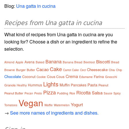
Blog:
Una gatta in cucina
Recipes from Una gatta in cucina
What kind of recipes from Una gatta in cucina are you
looking for? Choose a dish or an ingredient to refine the
selection.
Banana
Biscotti
Avena
Almond
Apple
Baked
Banana Bread
Beetroot
Bread
Cake
Cacao
Cheesecake
Burger
Butter
Brownie
Carrot Cake
Ceci
Chia
Chip
Crema
Chocolate
Coconut
Cous Cous
Farina
Gnocchi
Cookie
Edamame
Lights
Muffin
Pasta
Hummus
Pancakes
Granola
Peanut
Healthy
Pizza
Ricotta
Salsa
Peanut Butter
Pecan
Pesto
Pudding
Rice
Sauce
Spicy
Vegan
Yogurt
Tomatoes
Waffle
Watermelon
→
See more names of ingredients and dishes.