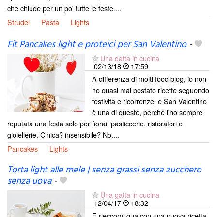
che chiude per un po' tutte le feste....
Strudel
Pasta
Lights
Fit Pancakes light e proteici per San Valentino
-
Una gatta in cucina
02/13/18
17:59
A differenza di molti food blog, io non
ho quasi mai postato ricette seguendo
festività e ricorrenze, e San Valentino
è una di queste, perché l'ho sempre
reputata una festa solo per fiorai, pasticcerie, ristoratori e
gioiellerie. Cinica? insensibile? No....
Pancakes
Lights
Torta light alle mele | senza grassi senza zucchero
senza uova
-
Una gatta in cucina
12/04/17
18:32
E rieccomi qua con una nuova ricetta