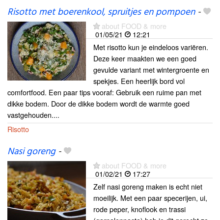
Risotto met boerenkool, spruitjes en pompoen
-
about FOOD & more
01/05/21
12:21
Met risotto kun je eindeloos variëren.
Deze keer maakten we een goed
gevulde variant met wintergroente en
spekjes. Een heerlijk bord vol
comfortfood. Een paar tips vooraf: Gebruik een ruime pan met
dikke bodem. Door de dikke bodem wordt de warmte goed
vastgehouden....
Risotto
Nasi goreng
-
about FOOD & more
01/02/21
17:27
Zelf nasi goreng maken is echt niet
moeilijk. Met een paar specerijen, ui,
rode peper, knoflook en trassi