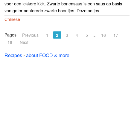
voor een lekkere kick. Zwarte bonensaus is een saus op basis
van gefermenteerde zwarte boontjes. Deze potjes...
Chinese
Pages:
…
Previous
1
2
3
4
5
16
17
18
Next
Recipes
›
about FOOD & more