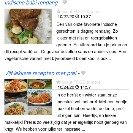
Indische babi rendang
-
about FOOD & more
10/27/20
10:37
Eén van onze favoriete Indische
gerechten is daging rendang. Zo
lekker met rijst en roergebakken
groente. En uiteraard kun je prima op
dit recept variëren. Ongeveer dezelfde saus en ander vlees. Een
vegetarische variant met bijvoorbeeld bloemkool is ook...
Vijf lekkere recepten met prei
-
about FOOD & more
10/24/20
14:57
In de herfst en winter staat onze
moestuin vol met prei. Met een beetje
mazzel hebben we tot de lente, prei
uit eigen tuin. Heerlijk, en lekker
makkelijk! Prei is zo veelzijdig dat je er eigenlijk nooit genoeg van
krijgt. Wij hebben voor jullie ter inspiratie,...