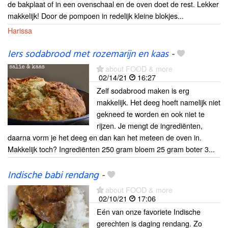
de bakplaat of in een ovenschaal en de oven doet de rest. Lekker
makkelijk! Door de pompoen in redelijk kleine blokjes...
Harissa
Iers sodabrood met rozemarijn en kaas
-
about FOOD & more
02/14/21
16:27
Zelf sodabrood maken is erg
makkelijk. Het deeg hoeft namelijk niet
gekneed te worden en ook niet te
rijzen. Je mengt de ingrediënten,
daarna vorm je het deeg en dan kan het meteen de oven in.
Makkelijk toch? Ingrediënten 250 gram bloem 25 gram boter 3...
Indische babi rendang
-
about FOOD & more
02/10/21
17:06
Eén van onze favoriete Indische
gerechten is daging rendang. Zo