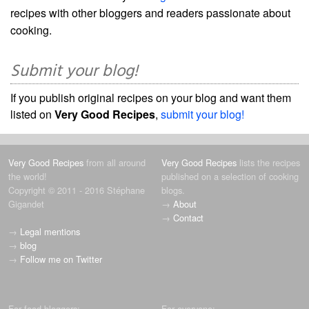
recipes with other bloggers and readers passionate about
cooking.
Submit your blog!
If you publish original recipes on your blog and want them
listed on
Very Good Recipes
,
submit your blog!
Very Good Recipes
from all around
Very Good Recipes
lists the recipes
the world!
published on a selection of cooking
Copyright © 2011 - 2016 Stéphane
blogs.
Gigandet
→
About
→
Contact
→
Legal mentions
→
blog
→
Follow me on Twitter
For food bloggers:
For everyone: