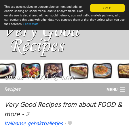
This site uses cookies to personnalize content and ads, to
Got it.
enable sharing on social media, and to analyze traffic. Data
on site use is also shared with our social network, ads and traffic analysis partners, who
can combine this data with other data you supplied them or that they collect when you use
their services.
Learn more
Recipes
MENU
Very Good Recipes from about FOOD &
more - 2
My favorite blogs
Italiaanse gehaktballetjes
-