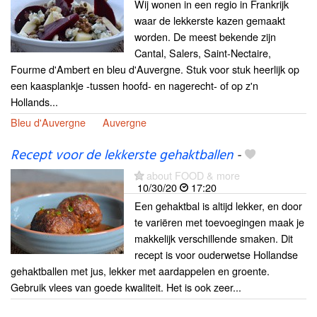
Wij wonen in een regio in Frankrijk
waar de lekkerste kazen gemaakt
worden. De meest bekende zijn
Cantal, Salers, Saint-Nectaire,
Fourme d'Ambert en bleu d'Auvergne. Stuk voor stuk heerlijk op
een kaasplankje -tussen hoofd- en nagerecht- of op z'n
Hollands...
Bleu d'Auvergne
Auvergne
Recept voor de lekkerste gehaktballen
-
about FOOD & more
10/30/20
17:20
Een gehaktbal is altijd lekker, en door
te variëren met toevoegingen maak je
makkelijk verschillende smaken. Dit
recept is voor ouderwetse Hollandse
gehaktballen met jus, lekker met aardappelen en groente.
Gebruik vlees van goede kwaliteit. Het is ook zeer...