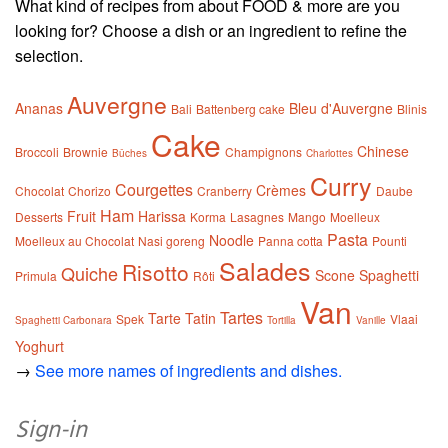
What kind of recipes from about FOOD & more are you
looking for? Choose a dish or an ingredient to refine the
selection.
Auvergne
Ananas
Bleu d'Auvergne
Bali
Battenberg cake
Blinis
Cake
Chinese
Broccoli
Brownie
Champignons
Bûches
Charlottes
Curry
Courgettes
Crèmes
Chocolat
Chorizo
Cranberry
Daube
Ham
Fruit
Harissa
Desserts
Korma
Lasagnes
Mango
Moelleux
Pasta
Noodle
Moelleux au Chocolat
Nasi goreng
Panna cotta
Pounti
Salades
Risotto
Quiche
Scone
Spaghetti
Primula
Rôti
Van
Tartes
Tarte Tatin
Spek
Vlaai
Spaghetti Carbonara
Tortilla
Vanille
Yoghurt
→
See more names of ingredients and dishes.
Sign-in