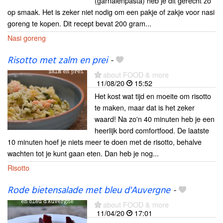
(garnalenpasta) heb je dit gerecht zo
op smaak. Het is zeker niet nodig om een pakje of zakje voor nasi
goreng te kopen. Dit recept bevat 200 gram...
Nasi goreng
Risotto met zalm en prei
-
about FOOD & more
11/08/20
15:52
Het kost wat tijd en moeite om risotto
te maken, maar dat is het zeker
waard! Na zo'n 40 minuten heb je een
heerlijk bord comfortfood. De laatste
10 minuten hoef je niets meer te doen met de risotto, behalve
wachten tot je kunt gaan eten. Dan heb je nog...
Risotto
Rode bietensalade met bleu d'Auvergne
-
about FOOD & more
11/04/20
17:01