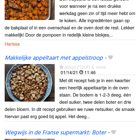
voor wanneer je na een drukke
werkdag geen zin of tijd meer hebt om
te koken. Alle ingrediënten gaan op
de bakplaat of in een ovenschaal en de oven doet de rest. Lekker
makkelijk! Door de pompoen in redelijk kleine blokjes...
Harissa
Makkelijke appeltaart met appelstroop
-
about FOOD & more
01/14/21
11:46
Met dit recept heb je in een kwartier
een heerlijk appeltaartje in de oven
staan. De bodem is 1-2-3 deeg, één
deel suiker, twee delen boter en drie
delen bloem. In dit recept gebruiken we ruwe rietsuiker, de smaak
hiervan past erg goed bij appel. Het deeg...
Wegwijs in de Franse supermarkt: Boter
-