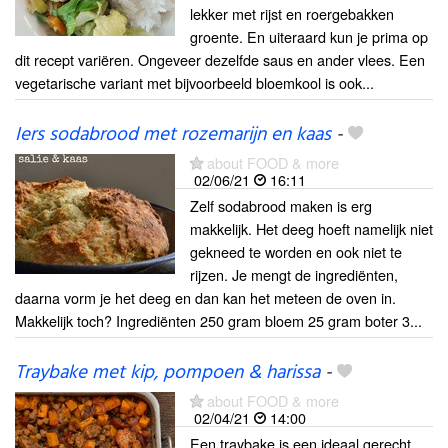
lekker met rijst en roergebakken
groente. En uiteraard kun je prima op
dit recept variëren. Ongeveer dezelfde saus en ander vlees. Een
vegetarische variant met bijvoorbeeld bloemkool is ook...
Iers sodabrood met rozemarijn en kaas
-
about FOOD & more
02/06/21
16:11
Zelf sodabrood maken is erg
makkelijk. Het deeg hoeft namelijk niet
gekneed te worden en ook niet te
rijzen. Je mengt de ingrediënten,
daarna vorm je het deeg en dan kan het meteen de oven in.
Makkelijk toch? Ingrediënten 250 gram bloem 25 gram boter 3...
Traybake met kip, pompoen & harissa
-
about FOOD & more
02/04/21
14:00
Een traybake is een ideaal gerecht