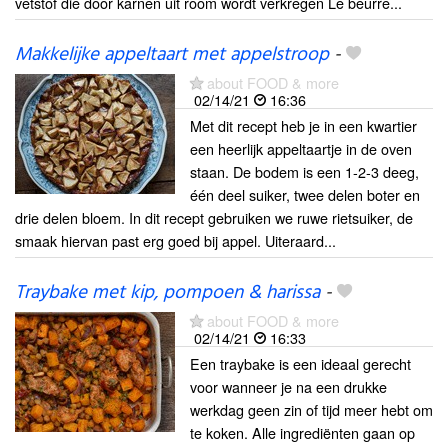
vetstof die door karnen uit room wordt verkregen Le beurre...
Makkelijke appeltaart met appelstroop
-
about FOOD & more
02/14/21
16:36
Met dit recept heb je in een kwartier
een heerlijk appeltaartje in de oven
staan. De bodem is een 1-2-3 deeg,
één deel suiker, twee delen boter en
drie delen bloem. In dit recept gebruiken we ruwe rietsuiker, de
smaak hiervan past erg goed bij appel. Uiteraard...
Traybake met kip, pompoen & harissa
-
about FOOD & more
02/14/21
16:33
Een traybake is een ideaal gerecht
voor wanneer je na een drukke
werkdag geen zin of tijd meer hebt om
te koken. Alle ingrediënten gaan op