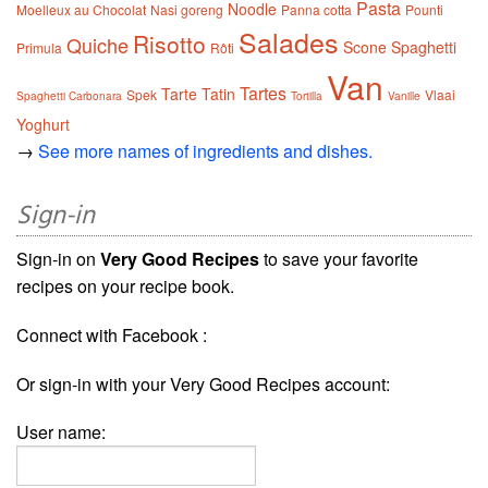
Pasta
Noodle
Moelleux au Chocolat
Nasi goreng
Panna cotta
Pounti
Salades
Risotto
Quiche
Scone
Spaghetti
Primula
Rôti
Van
Tartes
Tarte Tatin
Spek
Vlaai
Spaghetti Carbonara
Tortilla
Vanille
Yoghurt
→
See more names of ingredients and dishes.
Sign-in
Sign-in on
Very Good Recipes
to save your favorite
recipes on your recipe book.
Connect with Facebook :
Or sign-in with your Very Good Recipes account:
User name: