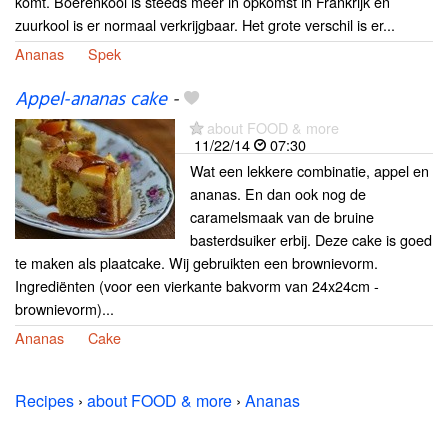
komt. Boerenkool is steeds meer in opkomst in Frankrijk en
zuurkool is er normaal verkrijgbaar. Het grote verschil is er...
Ananas
Spek
Appel-ananas cake
-
about FOOD & more
11/22/14
07:30
Wat een lekkere combinatie, appel en
ananas. En dan ook nog de
caramelsmaak van de bruine
basterdsuiker erbij. Deze cake is goed
te maken als plaatcake. Wij gebruikten een brownievorm.
Ingrediënten (voor een vierkante bakvorm van 24x24cm -
brownievorm)...
Ananas
Cake
Recipes
›
about FOOD & more
›
Ananas