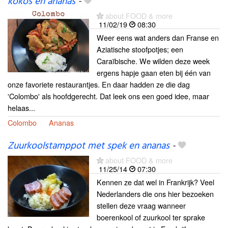
kokos en ananas
-
about FOOD & more
11/02/19
08:30
Weer eens wat anders dan Franse en
Aziatische stoofpotjes; een
Caraïbische. We wilden deze week
ergens hapje gaan eten bij één van
onze favoriete restaurantjes. En daar hadden ze die dag
'Colombo' als hoofdgerecht. Dat leek ons een goed idee, maar
helaas...
Colombo
Ananas
Zuurkoolstamppot met spek en ananas
-
about FOOD & more
11/25/14
07:30
Kennen ze dat wel in Frankrijk? Veel
Nederlanders die ons hier bezoeken
stellen deze vraag wanneer
boerenkool of zuurkool ter sprake