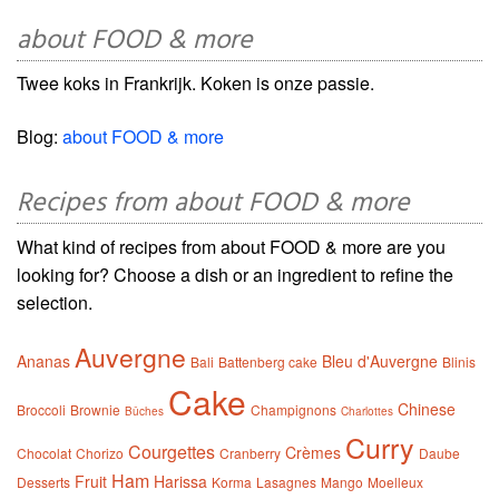
about FOOD & more
Twee koks in Frankrijk. Koken is onze passie.
Blog:
about FOOD & more
Recipes from about FOOD & more
What kind of recipes from about FOOD & more are you
looking for? Choose a dish or an ingredient to refine the
selection.
Auvergne
Ananas
Bleu d'Auvergne
Bali
Battenberg cake
Blinis
Cake
Chinese
Broccoli
Brownie
Champignons
Bûches
Charlottes
Curry
Courgettes
Crèmes
Chocolat
Chorizo
Cranberry
Daube
Ham
Fruit
Harissa
Desserts
Korma
Lasagnes
Mango
Moelleux