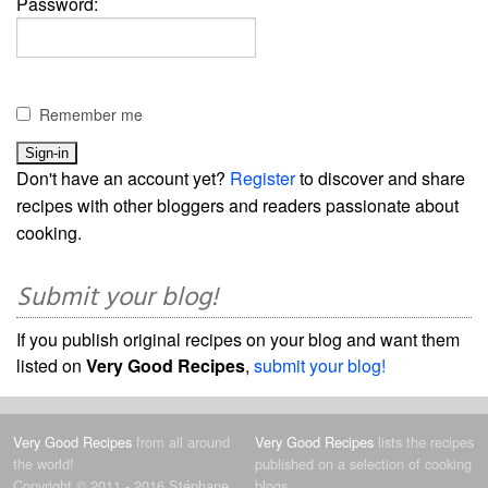
Password:
Remember me
Don't have an account yet?
Register
to discover and share
recipes with other bloggers and readers passionate about
cooking.
Submit your blog!
If you publish original recipes on your blog and want them
listed on
Very Good Recipes
,
submit your blog!
Very Good Recipes
from all around
Very Good Recipes
lists the recipes
the world!
published on a selection of cooking
Copyright © 2011 - 2016 Stéphane
blogs.