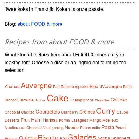
Twee koks in Frankrijk. Koken is onze passie.
Blog:
about FOOD & more
Recipes from about FOOD & more
What kind of recipes from about FOOD & more are you
looking for? Choose a dish or an ingredient to refine the
selection.
Auvergne
Ananas
Bleu d'Auvergne
Bali
Battenberg cake
Blinis
Cake
Chinese
Broccoli
Brownie
Champignons
Bûches
Charlottes
Curry
Courgettes
Crèmes
Chocolat
Chorizo
Cranberry
Daube
Ham
Fruit
Harissa
Desserts
Korma
Lasagnes
Mango
Moelleux
Pasta
Noodle
Moelleux au Chocolat
Nasi goreng
Panna cotta
Pounti
Salades
Risotto
Quiche
Scone
Spaghetti
Primula
Rôti