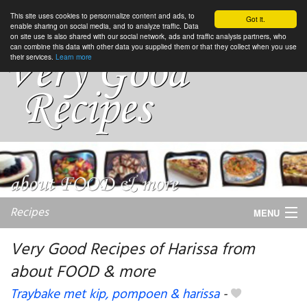
This site uses cookies to personnalize content and ads, to
Got it.
enable sharing on social media, and to analyze traffic. Data
on site use is also shared with our social network, ads and traffic analysis partners, who
can combine this data with other data you supplied them or that they collect when you use
their services.
Learn more
Recipes
MENU
Very Good Recipes of Harissa from
about FOOD & more
My favorite blogs
Traybake met kip, pompoen & harissa
-