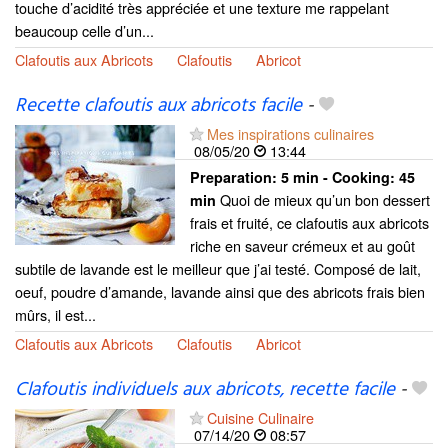
touche d’acidité très appréciée et une texture me rappelant
beaucoup celle d’un...
Clafoutis aux Abricots
Clafoutis
Abricot
Recette clafoutis aux abricots facile
-
Mes inspirations culinaires
08/05/20
13:44
Preparation:
5 min - Cooking:
45
Quoi de mieux qu’un bon dessert
min
frais et fruité, ce clafoutis aux abricots
riche en saveur crémeux et au goût
subtile de lavande est le meilleur que j’ai testé. Composé de lait,
oeuf, poudre d’amande, lavande ainsi que des abricots frais bien
mûrs, il est...
Clafoutis aux Abricots
Clafoutis
Abricot
Clafoutis individuels aux abricots, recette facile
-
Cuisine Culinaire
07/14/20
08:57