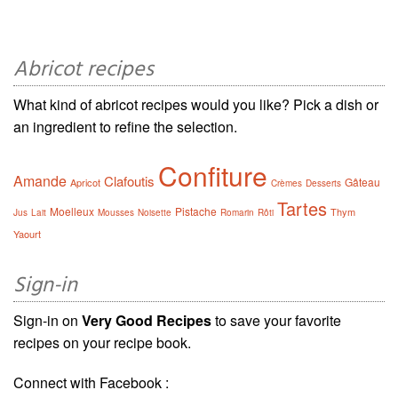
Abricot recipes
What kind of abricot recipes would you like? Pick a dish or
an ingredient to refine the selection.
Confiture
Amande
Clafoutis
Gâteau
Apricot
Crèmes
Desserts
Tartes
Moelleux
Pistache
Thym
Jus
Lait
Mousses
Noisette
Romarin
Rôti
Yaourt
Sign-in
Sign-in on
Very Good Recipes
to save your favorite
recipes on your recipe book.
Connect with Facebook :