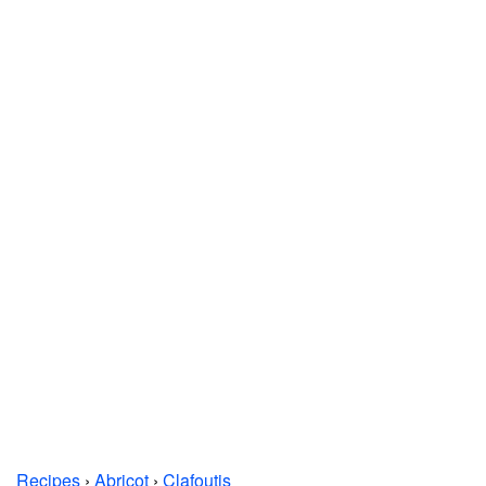
Recipes
›
Abricot
›
Clafoutis