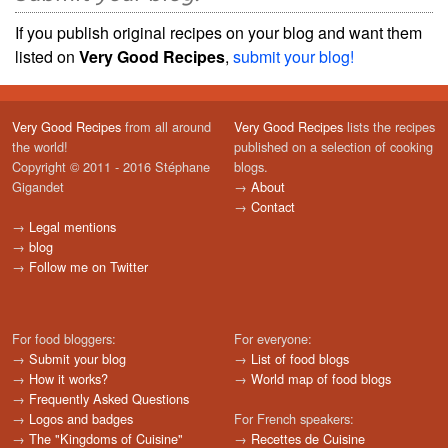
If you publish original recipes on your blog and want them
listed on
Very Good Recipes
,
submit your blog!
Very Good Recipes
from all around
Very Good Recipes
lists the recipes
the world!
published on a selection of cooking
Copyright © 2011 - 2016 Stéphane
blogs.
Gigandet
→
About
→
Contact
→
Legal mentions
→
blog
→
Follow me on Twitter
For food bloggers:
For everyone:
→
Submit your blog
→
List of food blogs
→
How it works?
→
World map of food blogs
→
Frequently Asked Questions
→
Logos and badges
For French speakers:
→
The "Kingdoms of Cuisine"
→
Recettes de Cuisine