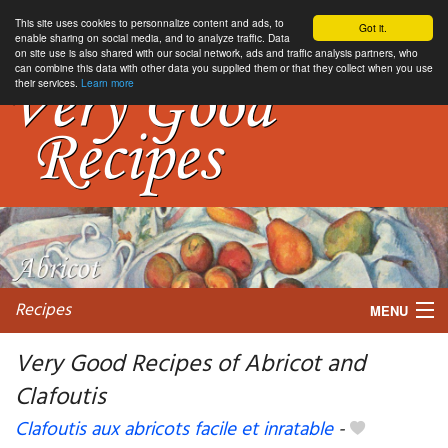
This site uses cookies to personnalize content and ads, to
Got it.
enable sharing on social media, and to analyze traffic. Data
on site use is also shared with our social network, ads and traffic analysis partners, who
can combine this data with other data you supplied them or that they collect when you use
their services.
Learn more
Recipes
MENU
Very Good Recipes of Abricot and
Clafoutis
My favorite blogs
Clafoutis aux abricots facile et inratable
-