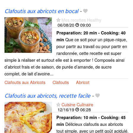
Clafoutis aux abricots en bocal
-
Mes recettes Healthy
06/08/20
09:00
Preparation:
20 min - Cooking:
40
Que ce soit pour un pique-nique,
min
pour partir au travail ou pour partir en
randonnée, cette recette est super
simple à réaliser et surtout elle est à emporter ! Composés ainsi
d’abricot frais et de saison, de purée d’amande, de sucre
complet, de lait d’avoine...
Clafoutis aux Abricots
Clafoutis
Abricot
Clafoutis aux abricots, recette facile
-
Cuisine Culinaire
12/16/19
06:28
Preparation:
10 min - Cooking:
45
Délicieux clafoutis aux abricots
min
tout simple, avec un petit goût acidulé.