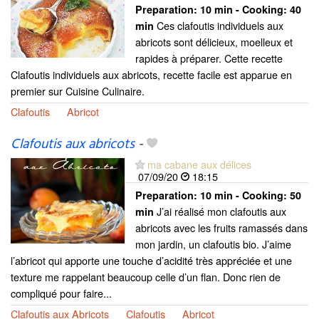
Preparation:
10 min - Cooking:
40
Ces clafoutis individuels aux
min
abricots sont délicieux, moelleux et
rapides à préparer. Cette recette
Clafoutis individuels aux abricots, recette facile est apparue en
premier sur Cuisine Culinaire.
Clafoutis
Abricot
Clafoutis aux abricots
-
ma cabane aux délices
07/09/20
18:15
Preparation:
10 min - Cooking:
50
J’ai réalisé mon clafoutis aux
min
abricots avec les fruits ramassés dans
mon jardin, un clafoutis bio. J’aime
l’abricot qui apporte une touche d’acidité très appréciée et une
texture me rappelant beaucoup celle d’un flan. Donc rien de
compliqué pour faire...
Clafoutis aux Abricots
Clafoutis
Abricot