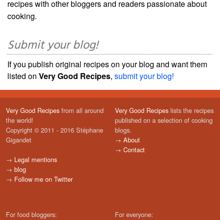
recipes with other bloggers and readers passionate about
cooking.
Submit your blog!
If you publish original recipes on your blog and want them
listed on
Very Good Recipes
,
submit your blog!
Very Good Recipes
from all around
Very Good Recipes
lists the recipes
the world!
published on a selection of cooking
Copyright © 2011 - 2016 Stéphane
blogs.
Gigandet
→
About
→
Contact
→
Legal mentions
→
blog
→
Follow me on Twitter
For food bloggers:
For everyone: