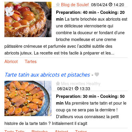
Blog de Soulef
08/04/24
14:20
Preparation:
40 min - Cooking:
20
La tarte briochée aux abricots est
min
une délicieuse viennoiserie qui
combine la douceur er fondant d’une
brioche moelleuse et une creme
pâtissière crémeuse et parfumée avec l’acidité subtile des
abricots juteux. La recette est très facile à préparer et les...
Abricot
Tartes
Tarte tatin aux abricots et pistaches
-
Mes recettes Healthy
08/24/21
13:33
Preparation:
30 min - Cooking:
50
Ma première tarte tatin et pour le
min
coup ça ne sera pas la dernière !
D'ailleurs vous connaissez la petit
histoire de la tarte tatin ? Initialement il s'agit
Tarte Tatin
Pistache
Abricot
Tartes