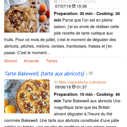
Mes recettes Healthy
07/07/19
15:36
Preparation:
30 min - Cooking:
30
Parce que l’on est en pleine
min
saison, j’ai eu envie de réaliser cette
jolie recette de tarte rustique aux
fruits. Pour ce mois de juillet, c’est le moment de déguster des
abricots, pêches, melons, cerises, framboises, fraises et j’en
passe. C’est le moment...
Abricot
Amande
Tartes
Tarte Bakewell, {tarte aux abricots}
-
Mes inspirations culinaires
09/06/18
01:37
Preparation:
10 min - Cooking:
40
Tarte Bakewell aux abricots Une
min
magnifique tarte que les British
aiment déguster à l’heure du thé
nommée Bakewell. Une tarte aux abricots constituée d’une pâte
sablée ou brisée, une couche de confiture et une crème assez