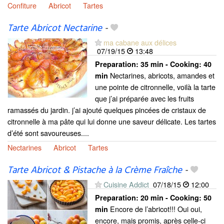
Confiture
Abricot
Tartes
Tarte Abricot Nectarine
-
ma cabane aux délices
07/19/15
13:48
Preparation:
35 min - Cooking:
40
Nectarines, abricots, amandes et
min
une pointe de citronnelle, voilà la tarte
que j’ai préparée avec les fruits
ramassés du jardin. j’ai ajouté quelques pincées de cristaux de
citronnelle à ma pâte qui lui donne une saveur délicate. Les tartes
d’été sont savoureuses....
Nectarines
Abricot
Tartes
Tarte Abricot & Pistache à la Crème Fraîche
-
Cuisine Addict
07/18/15
12:00
Preparation:
20 min - Cooking:
50
Encore de l’abricot!!! Oui oui,
min
encore, mais promis, après celle-ci