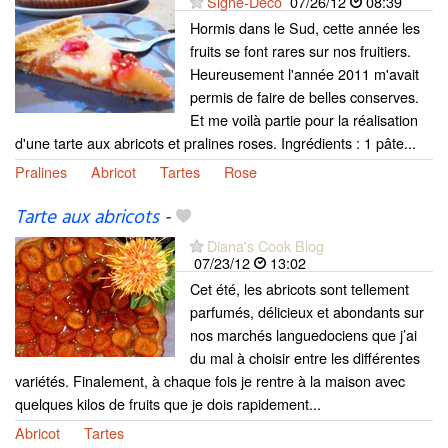
Signé-Déco
07/26/12
08:39
Hormis dans le Sud, cette année les
fruits se font rares sur nos fruitiers.
Heureusement l'année 2011 m'avait
permis de faire de belles conserves.
Et me voilà partie pour la réalisation
d'une tarte aux abricots et pralines roses. Ingrédients : 1 pâte...
Pralines
Abricot
Tartes
Rose
Tarte aux abricots
-
Diana's Cook Blog
07/23/12
13:02
Cet été, les abricots sont tellement
parfumés, délicieux et abondants sur
nos marchés languedociens que j’ai
du mal à choisir entre les différentes
variétés. Finalement, à chaque fois je rentre à la maison avec
quelques kilos de fruits que je dois rapidement...
Abricot
Tartes