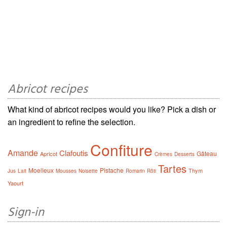
Abricot recipes
What kind of abricot recipes would you like? Pick a dish or
an ingredient to refine the selection.
Confiture
Amande
Clafoutis
Gâteau
Apricot
Crèmes
Desserts
Tartes
Moelleux
Pistache
Thym
Jus
Lait
Mousses
Noisette
Romarin
Rôti
Yaourt
Sign-in