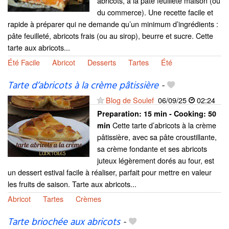
abricots, à la pâte feuilleté maison (ou
du commerce). Une recette facile et
rapide à préparer qui ne demande qu’un minimum d’ingrédients :
pâte feuilleté, abricots frais (ou au sirop), beurre et sucre. Cette
tarte aux abricots...
Été Facile
Abricot
Desserts
Tartes
Été
Tarte d’abricots à la crème pâtissière
-
Blog de Soulef
06/09/25
02:24
Preparation:
15 min - Cooking:
50
Cette tarte d’abricots à la crème
min
pâtissière, avec sa pâte croustillante,
sa crème fondante et ses abricots
juteux légèrement dorés au four, est
un dessert estival facile à réaliser, parfait pour mettre en valeur
les fruits de saison. Tarte aux abricots...
Abricot
Tartes
Crèmes
Tarte briochée aux abricots
-