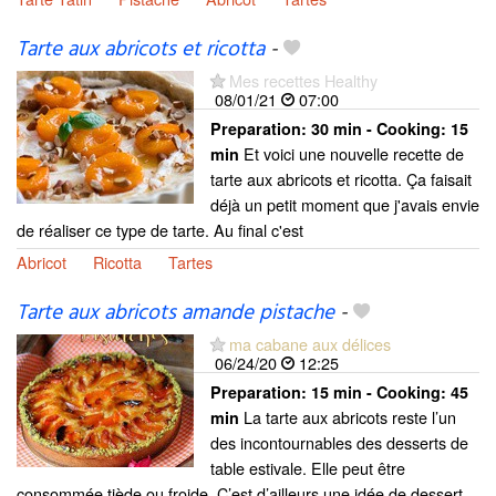
Tarte aux abricots et ricotta
-
Mes recettes Healthy
08/01/21
07:00
Preparation:
30 min - Cooking:
15
Et voici une nouvelle recette de
min
tarte aux abricots et ricotta. Ça faisait
déjà un petit moment que j'avais envie
de réaliser ce type de tarte. Au final c'est
Abricot
Ricotta
Tartes
Tarte aux abricots amande pistache
-
ma cabane aux délices
06/24/20
12:25
Preparation:
15 min - Cooking:
45
La tarte aux abricots reste l’un
min
des incontournables des desserts de
table estivale. Elle peut être
consommée tiède ou froide. C’est d’ailleurs une idée de dessert