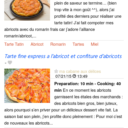
plein de saveur se termine… (bien
trop vite à mon goût ^^), alors j’ai
profité des derniers pour réaliser une
tarte tatin! J’ai fait compoter mes
abricots avec du romarin frais car j’adore l’alliance
romarin/abricot,...
Tarte Tatin
Abricot
Romarin
Tartes
Miel
Tarte fine express a l’abricot et confiture d’abricots
-
ma cabane aux délices
07/21/15
13:49
Preparation:
10 min - Cooking:
40
En ce moment les abricots
min
garnissent les étales des marchands :
des abricots bien gros, bien juteux,
alors pourquoi s’en priver pour un délicieux dessert vite fait. La
saison bat son plein, j’en profite donc pleinement : Pour moi c’est
de nouveaux les abricots...