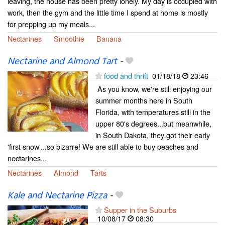
leaving, the house has been pretty lonely. My day is occupied with
work, then the gym and the little time I spend at home is mostly
for prepping up my meals...
Nectarines
Smoothie
Banana
Nectarine and Almond Tart
-
food and thrift
01/18/18
23:46
As you know, we're still enjoying our
summer months here in South
Florida, with temperatures still in the
upper 80's degrees...but meanwhile,
in South Dakota, they got their early
'first snow'...so bizarre! We are still able to buy peaches and
nectarines...
Nectarines
Almond
Tarts
Kale and Nectarine Pizza
-
Supper in the Suburbs
10/08/17
08:30