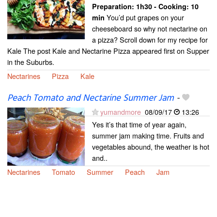
Preparation:
1h30 - Cooking:
10
You’d put grapes on your
min
cheeseboard so why not nectarine on
a pizza? Scroll down for my recipe for
Kale The post Kale and Nectarine Pizza appeared first on Supper
in the Suburbs.
Nectarines
Pizza
Kale
Peach Tomato and Nectarine Summer Jam
-
yumandmore
08/09/17
13:26
Yes it’s that time of year again,
summer jam making time. Fruits and
vegetables abound, the weather is hot
and..
Nectarines
Tomato
Summer
Peach
Jam