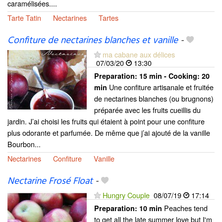
caramélisées....
Tarte Tatin
Nectarines
Tartes
Confiture de nectarines blanches et vanille
-
ma cabane aux délices
07/03/20
13:30
Preparation:
15 min - Cooking:
20
Une confiture artisanale et fruitée
min
de nectarines blanches (ou brugnons)
préparée avec les fruits cueillis du
jardin. J’ai choisi les fruits qui étaient à point pour une confiture
plus odorante et parfumée. De même que j’ai ajouté de la vanille
Bourbon...
Nectarines
Confiture
Vanille
Nectarine Frosé Float
-
Hungry Couple
08/07/19
17:14
Peaches tend
Preparation:
10 min
to get all the late summer love but I'm