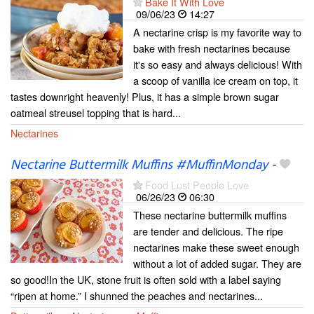
Bake It With Love
09/06/23
14:27
A nectarine crisp is my favorite way to
bake with fresh nectarines because
it's so easy and always delicious! With
a scoop of vanilla ice cream on top, it
tastes downright heavenly! Plus, it has a simple brown sugar
oatmeal streusel topping that is hard...
Nectarines
Nectarine Buttermilk Muffins #MuffinMonday
-
Food Lust People Love
06/26/23
06:30
These nectarine buttermilk muffins
are tender and delicious. The ripe
nectarines make these sweet enough
without a lot of added sugar. They are
so good!In the UK, stone fruit is often sold with a label saying
“ripen at home.” I shunned the peaches and nectarines...