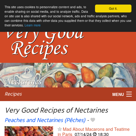
This site uses cookies to personnalize content and ads, to
Got it.
enable sharing on social media, and to analyze traffic. Data
on site use is also shared with our social network, ads and traffic analysis partners, who
can combine this data with other data you supplied them or that they collect when you use
their services.
Learn more
Recipes
MENU
Very Good Recipes of Nectarines
Peaches and Nectarines (Pêches)
-
My favorite blogs
Mad About Macarons and Teatime
in Paris
07/14/24
18:30