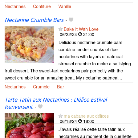
Nectarines
Confiture
Vanille
Nectarine Crumble Bars
-
Bake It With Love
06/22/24
21:00
Delicious nectarine crumble bars
combine tender chunks of ripe
nectarines with layers of oatmeal
streusel crumble to make a satisfying
fruit dessert. The sweet-tart nectarines pair perfectly with the
sweet crumble for an amazing treat. My nectarine oatmeal...
Nectarines
Crumble
Bar
Tarte Tatin aux Nectarines : Délice Estival
Renversant
-
ma cabane aux délices
06/18/24
18:00
J’avais réalisé cette tarte tatin aux
nectarines au moment de la cueillette