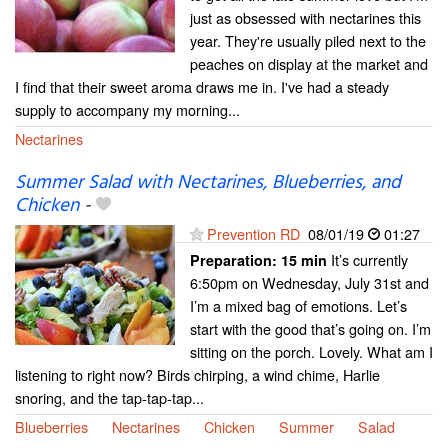
just as obsessed with nectarines this
year. They're usually piled next to the
peaches on display at the market and
I find that their sweet aroma draws me in. I've had a steady
supply to accompany my morning...
Nectarines
Summer Salad with Nectarines, Blueberries, and
Chicken
-
Prevention RD
08/01/19
01:27
It’s currently
Preparation:
15 min
6:50pm on Wednesday, July 31st and
I’m a mixed bag of emotions. Let’s
start with the good that’s going on. I’m
sitting on the porch. Lovely. What am I
listening to right now? Birds chirping, a wind chime, Harlie
snoring, and the tap-tap-tap...
Blueberries
Nectarines
Chicken
Summer
Salad