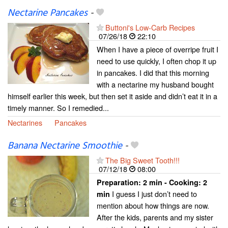
Nectarine Pancakes
-
Buttoni's Low-Carb Recipes
07/26/18
22:10
When I have a piece of overripe fruit I
need to use quickly, I often chop it up
in pancakes. I did that this morning
with a nectarine my husband bought
himself earlier this week, but then set it aside and didn’t eat it in a
timely manner. So I remedied...
Nectarines
Pancakes
Banana Nectarine Smoothie
-
The Big Sweet Tooth!!!
07/12/18
08:00
Preparation:
2 min - Cooking:
2
I guess I just don’t need to
min
mention about how things are now.
After the kids, parents and my sister