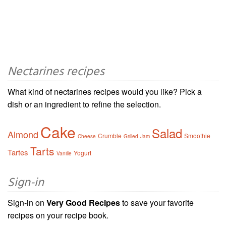
Nectarines recipes
What kind of nectarines recipes would you like? Pick a
dish or an ingredient to refine the selection.
Cake
Salad
Almond
Crumble
Smoothie
Cheese
Grilled
Jam
Tarts
Tartes
Yogurt
Vanille
Sign-in
Sign-in on
Very Good Recipes
to save your favorite
recipes on your recipe book.