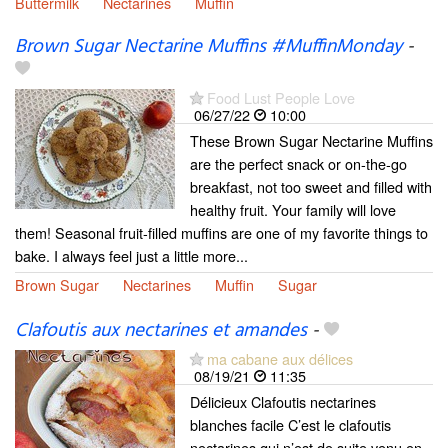
Buttermilk
Nectarines
Muffin
Brown Sugar Nectarine Muffins #MuffinMonday
-
Food Lust People Love
06/27/22
10:00
These Brown Sugar Nectarine Muffins
are the perfect snack or on-the-go
breakfast, not too sweet and filled with
healthy fruit. Your family will love
them! Seasonal fruit-filled muffins are one of my favorite things to
bake. I always feel just a little more...
Brown Sugar
Nectarines
Muffin
Sugar
Clafoutis aux nectarines et amandes
-
ma cabane aux délices
08/19/21
11:35
Délicieux Clafoutis nectarines
blanches facile C’est le clafoutis
nectarines qui n’est de suite venu en