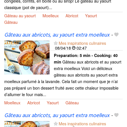
congelés, confits, en boîte ou au sirop! Le gâteau au yaourt
classique (pot de yaourt)...
Gâteau au yaourt
Moelleux
Abricot
Yaourt
Gâteau
Gâteau aux abricots, au yaourt extra moelleux
-
Mes inspirations culinaires
08/04/18
02:47
Preparation:
5 min - Cooking:
40
Gâteau aux abricots et au yaourt
min
extra moelleux Voici un délicieux
gâteau aux abricots au yaourt extra
moelleux parfumé à la lavande. Cela fait un moment que je n’ai
pas préparé un bon dessert fruité avec cette chaleur impossible
d’allumer le four mais...
Moelleux
Abricot
Yaourt
Gâteau
Gâteau aux abricots, au yaourt extra moelleux
-
Mes inspirations culinaires