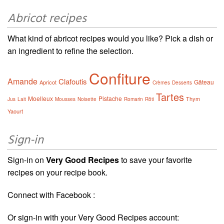
Abricot recipes
What kind of abricot recipes would you like? Pick a dish or
an ingredient to refine the selection.
Confiture
Amande
Clafoutis
Gâteau
Apricot
Crèmes
Desserts
Tartes
Moelleux
Pistache
Thym
Jus
Lait
Mousses
Noisette
Romarin
Rôti
Yaourt
Sign-in
Sign-in on
Very Good Recipes
to save your favorite
recipes on your recipe book.
Connect with Facebook :
Or sign-in with your Very Good Recipes account: