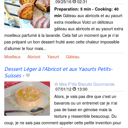
09/25/16
02:31
Preparation:
5 min - Cooking:
40
Gâteau aux abricots et au yaourt
min
extra moelleux Voici un délicieux
gâteau aux abricots et au yaourt extra
moelleux parfumé à la lavande. Cela fait un moment que je n’ai
pas préparé un bon dessert fruité avec cette chaleur impossible
d’allumer le four mais...
Moelleux
Abricot
Yaourt
Gâteau
Dessert Léger à l'Abricot et aux Yaourts Petits-
Suisses
-
Mes P'tits Biscuits Gourmands
07/01/12
13:00
Alors, je vais pas dire que c'est un
bavarois ou un entremet car je n'ai
pas de base en génoise mais la
texture y ressemble beaucoup. Du
coup, je ne sais pas comment appeler cette petite invention pour