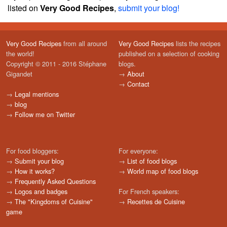
listed on
Very Good Recipes
,
submit your blog!
Very Good Recipes
from all around
Very Good Recipes
lists the recipes
the world!
published on a selection of cooking
Copyright © 2011 - 2016 Stéphane
blogs.
Gigandet
→
About
→
Contact
→
Legal mentions
→
blog
→
Follow me on Twitter
For food bloggers:
For everyone:
→
Submit your blog
→
List of food blogs
→
How it works?
→
World map of food blogs
→
Frequently Asked Questions
→
Logos and badges
For French speakers:
→
The "Kingdoms of Cuisine"
→
Recettes de Cuisine
game