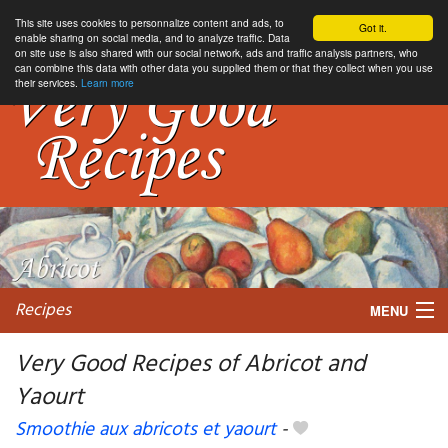
This site uses cookies to personnalize content and ads, to
Got it.
enable sharing on social media, and to analyze traffic. Data
on site use is also shared with our social network, ads and traffic analysis partners, who
can combine this data with other data you supplied them or that they collect when you use
their services.
Learn more
Recipes
MENU
Very Good Recipes of Abricot and
Yaourt
My favorite blogs
Smoothie aux abricots et yaourt
-