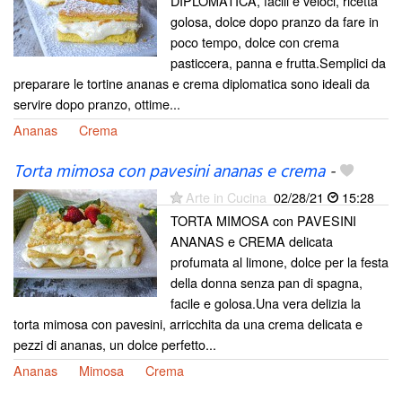
DIPLOMATICA, facili e veloci, ricetta
golosa, dolce dopo pranzo da fare in
poco tempo, dolce con crema
pasticcera, panna e frutta.Semplici da
preparare le tortine ananas e crema diplomatica sono ideali da
servire dopo pranzo, ottime...
Ananas
Crema
Torta mimosa con pavesini ananas e crema
-
Arte in Cucina
02/28/21
15:28
TORTA MIMOSA con PAVESINI
ANANAS e CREMA delicata
profumata al limone, dolce per la festa
della donna senza pan di spagna,
facile e golosa.Una vera delizia la
torta mimosa con pavesini, arricchita da una crema delicata e
pezzi di ananas, un dolce perfetto...
Ananas
Mimosa
Crema