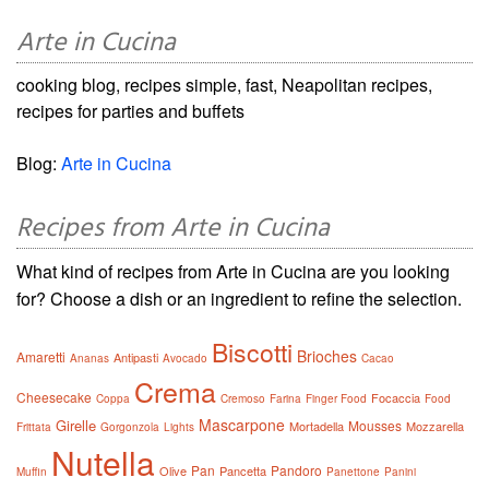
Arte in Cucina
cooking blog, recipes simple, fast, Neapolitan recipes,
recipes for parties and buffets
Blog:
Arte in Cucina
Recipes from Arte in Cucina
What kind of recipes from Arte in Cucina are you looking
for? Choose a dish or an ingredient to refine the selection.
Biscotti
Brioches
Amaretti
Antipasti
Ananas
Avocado
Cacao
Crema
Cheesecake
Focaccia
Coppa
Cremoso
Farina
Finger Food
Food
Mascarpone
Girelle
Mousses
Mortadella
Mozzarella
Frittata
Gorgonzola
Lights
Nutella
Pan
Pandoro
Olive
Pancetta
Muffin
Panettone
Panini