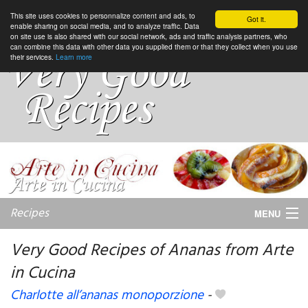
This site uses cookies to personnalize content and ads, to
Got it.
enable sharing on social media, and to analyze traffic. Data
on site use is also shared with our social network, ads and traffic analysis partners, who
can combine this data with other data you supplied them or that they collect when you use
their services.
Learn more
Recipes
MENU
Very Good Recipes of Ananas from Arte
in Cucina
My favorite blogs
Charlotte all’ananas monoporzione
-