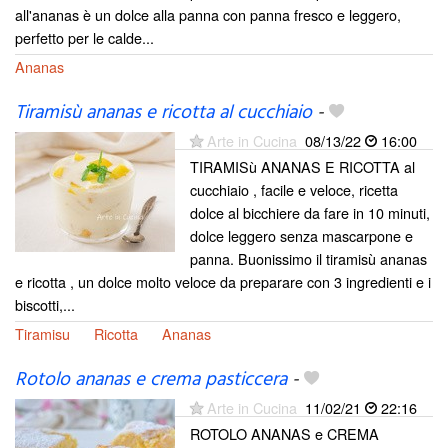
all'ananas è un dolce alla panna con panna fresco e leggero,
perfetto per le calde...
Ananas
Tiramisù ananas e ricotta al cucchiaio
-
Arte in Cucina
08/13/22
16:00
TIRAMISù ANANAS E RICOTTA al
cucchiaio , facile e veloce, ricetta
dolce al bicchiere da fare in 10 minuti,
dolce leggero senza mascarpone e
panna. Buonissimo il tiramisù ananas
e ricotta , un dolce molto veloce da preparare con 3 ingredienti e i
biscotti,...
Tiramisu
Ricotta
Ananas
Rotolo ananas e crema pasticcera
-
Arte in Cucina
11/02/21
22:16
ROTOLO ANANAS e CREMA