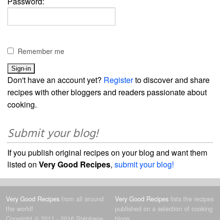
Password:
Remember me
Don't have an account yet?
Register
to discover and share
recipes with other bloggers and readers passionate about
cooking.
Submit your blog!
If you publish original recipes on your blog and want them
listed on
Very Good Recipes
,
submit your blog!
Very Good Recipes
from all around
Very Good Recipes
lists the recipes
the world!
published on a selection of cooking
Copyright © 2011 - 2016 Stéphane
blogs.