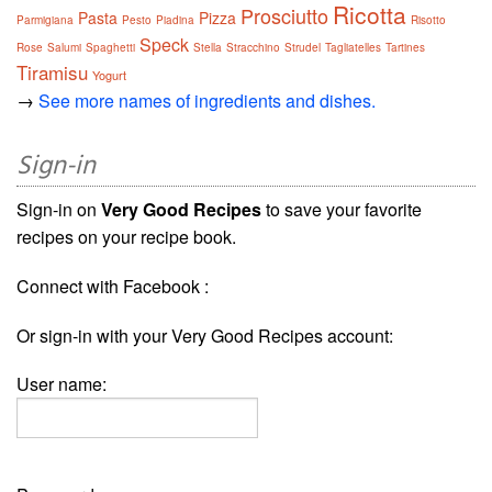
Ricotta
Prosciutto
Pasta
Pizza
Parmigiana
Pesto
Piadina
Risotto
Speck
Rose
Salumi
Spaghetti
Stella
Stracchino
Strudel
Tagliatelles
Tartines
Tiramisu
Yogurt
→
See more names of ingredients and dishes.
Sign-in
Sign-in on
Very Good Recipes
to save your favorite
recipes on your recipe book.
Connect with Facebook :
Or sign-in with your Very Good Recipes account:
User name: