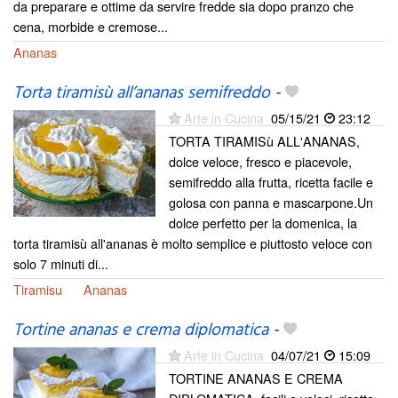
da preparare e ottime da servire fredde sia dopo pranzo che
cena, morbide e cremose...
Ananas
Torta tiramisù all’ananas semifreddo
-
Arte in Cucina
05/15/21
23:12
TORTA TIRAMISù ALL'ANANAS,
dolce veloce, fresco e piacevole,
semifreddo alla frutta, ricetta facile e
golosa con panna e mascarpone.Un
dolce perfetto per la domenica, la
torta tiramisù all'ananas è molto semplice e piuttosto veloce con
solo 7 minuti di...
Tiramisu
Ananas
Tortine ananas e crema diplomatica
-
Arte in Cucina
04/07/21
15:09
TORTINE ANANAS E CREMA