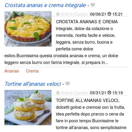
Crostata ananas e crema integrale
-
Arte in Cucina
06/06/21
15:21
CROSTATA ANANAS E CREMA
integrale, dolce da colazione o
merenda, ricetta facile e veloce,
leggera, senza burro, buona e
perfetta come dolce
estivo.Buonissima questa crostata ananas e crema, un dolce
leggero senza burro con farina integrale, si prepara in...
Ananas
Crema
Tortine all’ananas veloci
-
Arte in Cucina
05/31/21
15:19
TORTINE ALL'ANANAS VELOCI,
dolcetti golosi e cremosi con la frutta,
idea perfetta dopo pranzo o cena da
fare in poco tempo.Buonissime le
tortine all'ananas, sono semplicissime