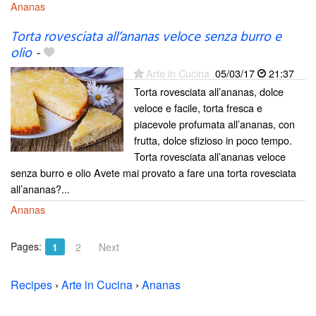
Ananas
Torta rovesciata all’ananas veloce senza burro e
olio
-
Arte in Cucina
05/03/17
21:37
Torta rovesciata all’ananas, dolce
veloce e facile, torta fresca e
piacevole profumata all’ananas, con
frutta, dolce sfizioso in poco tempo.
Torta rovesciata all’ananas veloce
senza burro e olio Avete mai provato a fare una torta rovesciata
all’ananas?...
Ananas
Pages:
1
2
Next
Recipes
›
Arte in Cucina
›
Ananas