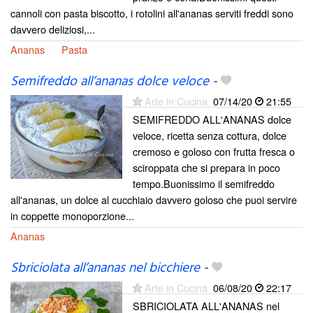
cannoli con pasta biscotto, i rotolini all'ananas serviti freddi sono
davvero deliziosi,...
Ananas
Pasta
Semifreddo all’ananas dolce veloce
-
Arte in Cucina
07/14/20
21:55
SEMIFREDDO ALL'ANANAS dolce
veloce, ricetta senza cottura, dolce
cremoso e goloso con frutta fresca o
sciroppata che si prepara in poco
tempo.Buonissimo il semifreddo
all'ananas, un dolce al cucchiaio davvero goloso che puoi servire
in coppette monoporzione...
Ananas
Sbriciolata all’ananas nel bicchiere
-
Arte in Cucina
06/08/20
22:17
SBRICIOLATA ALL'ANANAS nel