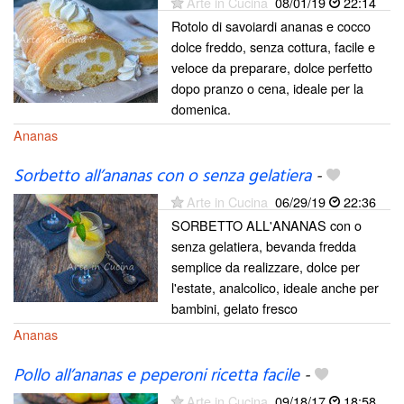
Arte in Cucina
08/01/19
22:14
Rotolo di savoiardi ananas e cocco
dolce freddo, senza cottura, facile e
veloce da preparare, dolce perfetto
dopo pranzo o cena, ideale per la
domenica.
Ananas
Sorbetto all’ananas con o senza gelatiera
-
Arte in Cucina
06/29/19
22:36
SORBETTO ALL'ANANAS con o
senza gelatiera, bevanda fredda
semplice da realizzare, dolce per
l'estate, analcolico, ideale anche per
bambini, gelato fresco
Ananas
Pollo all’ananas e peperoni ricetta facile
-
Arte in Cucina
09/18/17
18:58