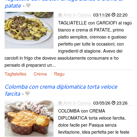
patate
-
Arte in Cucina
03/11/26
22:20
TAGLIATELLE con CARCIOFI al ragù
bianco e crema di PATATE, primo
piatto semplice, cremoso e gustoso
perfetto per tutte le occasioni, con
ingredienti di stagione. Avevo dei
carciofi in frigo che dovevo assolutamente consumare e ho
pensato di prepararci un...
Tagliatelles
Crema
Ragu
Colomba con crema diplomatica torta veloce
farcita
-
Arte in Cucina
03/05/26
23:26
COLOMBA con CREMA
DIPLOMATICA torta veloce farcita,
dolce facile per Pasqua senza
lievitazione, idea perfetta per le feste