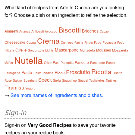
What kind of recipes from Arte in Cucina are you looking
for? Choose a dish or an ingredient to refine the selection.
Biscotti
Brioches
Amaretti
Antipasti
Ananas
Avocado
Cacao
Crema
Cheesecake
Focaccia
Coppa
Cremoso
Farina
Finger Food
Food
Mascarpone
Girelle
Mousses
Mortadella
Mozzarella
Frittata
Gorgonzola
Lights
Nutella
Pan
Pandoro
Olive
Pancetta
Muffin
Panettone
Panini
Ricotta
Prosciutto
Pasta
Pizza
Parmigiana
Pesto
Piadina
Risotto
Speck
Rose
Salumi
Spaghetti
Stella
Stracchino
Strudel
Tagliatelles
Tartines
Tiramisu
Yogurt
→
See more names of ingredients and dishes.
Sign-in
Sign-in on
Very Good Recipes
to save your favorite
recipes on your recipe book.