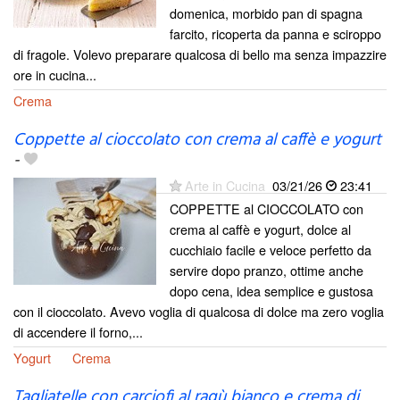
domenica, morbido pan di spagna
farcito, ricoperta da panna e sciroppo
di fragole. Volevo preparare qualcosa di bello ma senza impazzire
ore in cucina...
Crema
Coppette al cioccolato con crema al caffè e yogurt
-
Arte in Cucina
03/21/26
23:41
COPPETTE al CIOCCOLATO con
crema al caffè e yogurt, dolce al
cucchiaio facile e veloce perfetto da
servire dopo pranzo, ottime anche
dopo cena, idea semplice e gustosa
con il cioccolato. Avevo voglia di qualcosa di dolce ma zero voglia
di accendere il forno,...
Yogurt
Crema
Tagliatelle con carciofi al ragù bianco e crema di