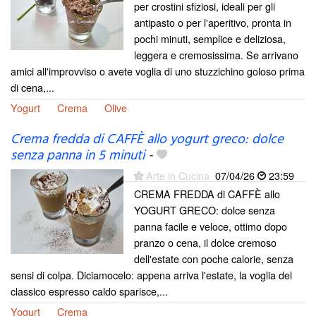
per crostini sfiziosi, ideali per gli
antipasto o per l'aperitivo, pronta in
pochi minuti, semplice e deliziosa,
leggera e cremosissima. Se arrivano
amici all'improvviso o avete voglia di uno stuzzichino goloso prima
di cena,...
Yogurt
Crema
Olive
Crema fredda di CAFFÈ allo yogurt greco: dolce
senza panna in 5 minuti
-
Arte in Cucina
07/04/26
23:59
CREMA FREDDA di CAFFÈ allo
YOGURT GRECO: dolce senza
panna facile e veloce, ottimo dopo
pranzo o cena, il dolce cremoso
dell'estate con poche calorie, senza
sensi di colpa. Diciamocelo: appena arriva l'estate, la voglia del
classico espresso caldo sparisce,...
Yogurt
Crema