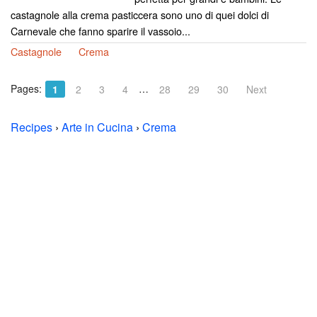
castagnole alla crema pasticcera sono uno di quei dolci di
Carnevale che fanno sparire il vassoio...
Castagnole
Crema
Pages:
…
1
2
3
4
28
29
30
Next
Recipes
›
Arte in Cucina
›
Crema