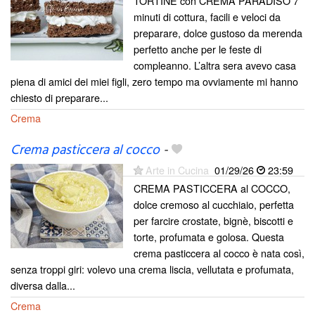
TORTINE con CREMA PARADISO 7
minuti di cottura, facili e veloci da
preparare, dolce gustoso da merenda
perfetto anche per le feste di
compleanno. L’altra sera avevo casa
piena di amici dei miei figli, zero tempo ma ovviamente mi hanno
chiesto di preparare...
Crema
Crema pasticcera al cocco
-
Arte in Cucina
01/29/26
23:59
CREMA PASTICCERA al COCCO,
dolce cremoso al cucchiaio, perfetta
per farcire crostate, bignè, biscotti e
torte, profumata e golosa. Questa
crema pasticcera al cocco è nata così,
senza troppi giri: volevo una crema liscia, vellutata e profumata,
diversa dalla...
Crema