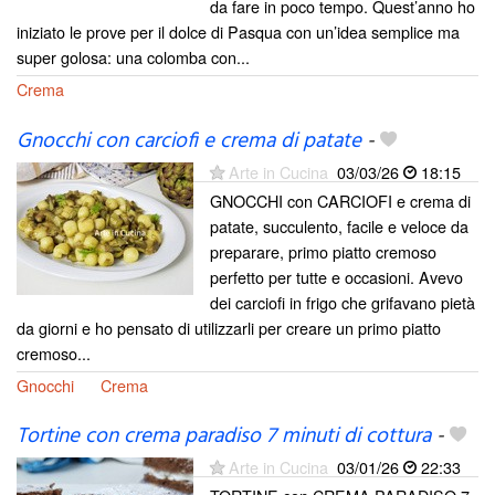
da fare in poco tempo. Quest’anno ho
iniziato le prove per il dolce di Pasqua con un’idea semplice ma
super golosa: una colomba con...
Crema
Gnocchi con carciofi e crema di patate
-
Arte in Cucina
03/03/26
18:15
GNOCCHI con CARCIOFI e crema di
patate, succulento, facile e veloce da
preparare, primo piatto cremoso
perfetto per tutte e occasioni. Avevo
dei carciofi in frigo che grifavano pietà
da giorni e ho pensato di utilizzarli per creare un primo piatto
cremoso...
Gnocchi
Crema
Tortine con crema paradiso 7 minuti di cottura
-
Arte in Cucina
03/01/26
22:33