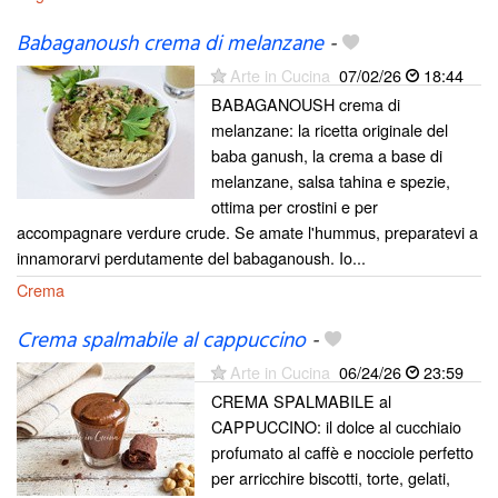
Babaganoush crema di melanzane
-
Arte in Cucina
07/02/26
18:44
BABAGANOUSH crema di
melanzane: la ricetta originale del
baba ganush, la crema a base di
melanzane, salsa tahina e spezie,
ottima per crostini e per
accompagnare verdure crude. Se amate l'hummus, preparatevi a
innamorarvi perdutamente del babaganoush. Io...
Crema
Crema spalmabile al cappuccino
-
Arte in Cucina
06/24/26
23:59
CREMA SPALMABILE al
CAPPUCCINO: il dolce al cucchiaio
profumato al caffè e nocciole perfetto
per arricchire biscotti, torte, gelati,