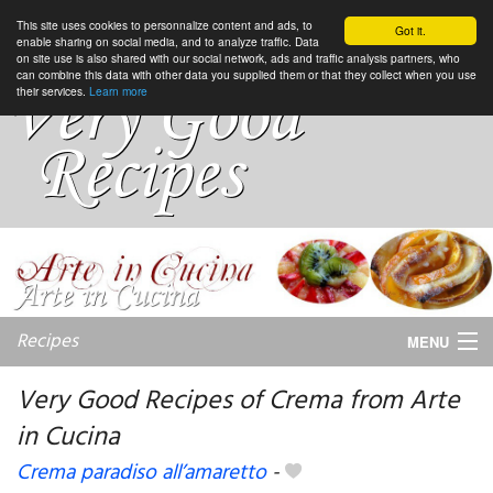
This site uses cookies to personnalize content and ads, to
Got it.
enable sharing on social media, and to analyze traffic. Data
on site use is also shared with our social network, ads and traffic analysis partners, who
can combine this data with other data you supplied them or that they collect when you use
their services.
Learn more
Recipes
MENU
Very Good Recipes of Crema from Arte
in Cucina
My favorite blogs
Crema paradiso all’amaretto
-