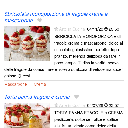
Sbriciolata monoporzione di fragole crema e
mascarpone
-
Arte in Cucina
04/11/26
23:50
SBRICIOLATA MONOPORZIONE di
fragole crema e mascarpone, dolce al
cucchiaio golosissimo perfetto dopo
pranzo, merenda deliziosa da fare in
poco tempo. Ti dico la verità: avevo
delle fragole da consumare e volevo qualcosa di veloce ma super
goloso 😍 così...
Mascarpone
Crema
Torta panna fragole e crema
-
Arte in Cucina
04/07/26
23:57
TORTA PANNA FRAGOLE e CREMA
pasticcera, dolce semplice e soffice
alla frutta, ideale come dolce della