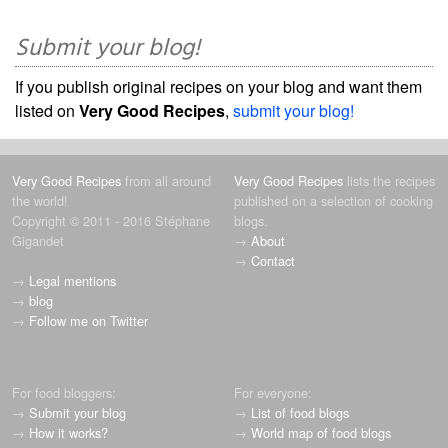
Submit your blog!
If you publish original recipes on your blog and want them
listed on
Very Good Recipes
,
submit your blog!
Very Good Recipes
from all around
Very Good Recipes
lists the recipes
the world!
published on a selection of cooking
Copyright © 2011 - 2016 Stéphane
blogs.
Gigandet
→
About
→
Contact
→
Legal mentions
→
blog
→
Follow me on Twitter
For food bloggers:
For everyone:
→
Submit your blog
→
List of food blogs
→
How it works?
→
World map of food blogs