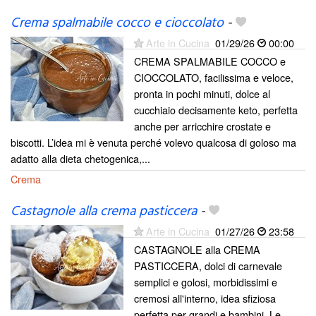
Crema spalmabile cocco e cioccolato
-
Arte in Cucina
01/29/26
00:00
CREMA SPALMABILE COCCO e
CIOCCOLATO, facilissima e veloce,
pronta in pochi minuti, dolce al
cucchiaio decisamente keto, perfetta
anche per arricchire crostate e
biscotti. L’idea mi è venuta perché volevo qualcosa di goloso ma
adatto alla dieta chetogenica,...
Crema
Castagnole alla crema pasticcera
-
Arte in Cucina
01/27/26
23:58
CASTAGNOLE alla CREMA
PASTICCERA, dolci di carnevale
semplici e golosi, morbidissimi e
cremosi all'interno, idea sfiziosa
perfetta per grandi e bambini. Le