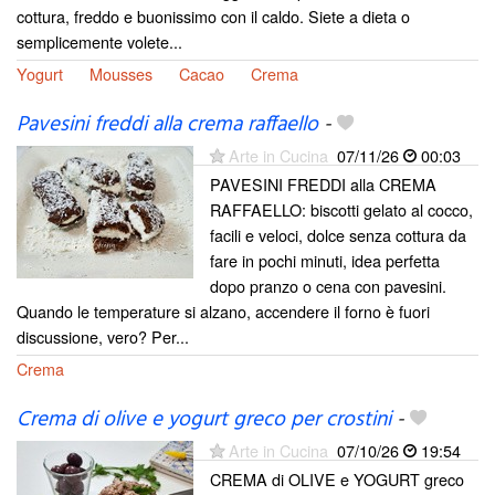
cottura, freddo e buonissimo con il caldo. Siete a dieta o
semplicemente volete...
Yogurt
Mousses
Cacao
Crema
Pavesini freddi alla crema raffaello
-
Arte in Cucina
07/11/26
00:03
PAVESINI FREDDI alla CREMA
RAFFAELLO: biscotti gelato al cocco,
facili e veloci, dolce senza cottura da
fare in pochi minuti, idea perfetta
dopo pranzo o cena con pavesini.
Quando le temperature si alzano, accendere il forno è fuori
discussione, vero? Per...
Crema
Crema di olive e yogurt greco per crostini
-
Arte in Cucina
07/10/26
19:54
CREMA di OLIVE e YOGURT greco