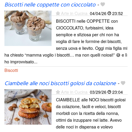
Biscotti nelle coppette con cioccolato
-
Arte in Cucina
04/04/26
23:52
BISCOTTI nelle COPPETTE con
CIOCCOLATO, furbissimi, idea
semplice e sfiziosa per chi non ha
voglia di fare le formine dei biscotti,
senza uova e lievito. Oggi mia figlia mi
ha chiesto “mamma voglio i biscotti… ma non quelli noiosi!” 😅 e lì
ho improvvisato...
Biscotti
Ciambelle alle noci biscotti golosi da colazione
-
Arte in Cucina
03/29/26
23:04
CIAMBELLE alle NOCI biscotti golosi
da colazione, facili e veloci, biscotti
morbidi con la ricetta della nonna,
ottimi da inzuppare nel latte. Avevo
delle noci in dispensa e volevo