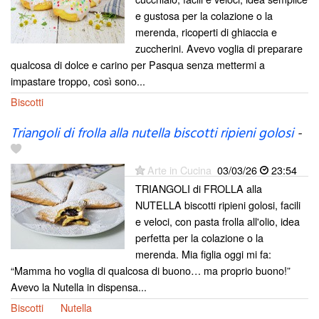
e gustosa per la colazione o la
merenda, ricoperti di ghiaccia e
zuccherini. Avevo voglia di preparare
qualcosa di dolce e carino per Pasqua senza mettermi a
impastare troppo, così sono...
Biscotti
Triangoli di frolla alla nutella biscotti ripieni golosi
-
Arte in Cucina
03/03/26
23:54
TRIANGOLI di FROLLA alla
NUTELLA biscotti ripieni golosi, facili
e veloci, con pasta frolla all'olio, idea
perfetta per la colazione o la
merenda. Mia figlia oggi mi fa:
“Mamma ho voglia di qualcosa di buono… ma proprio buono!”
Avevo la Nutella in dispensa...
Biscotti
Nutella