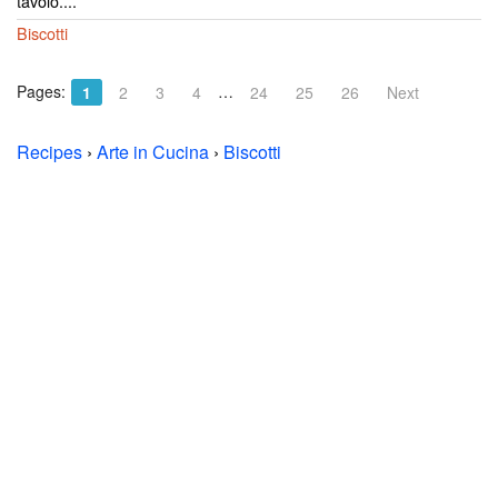
tavolo....
Biscotti
Pages:
…
1
2
3
4
24
25
26
Next
Recipes
›
Arte in Cucina
›
Biscotti