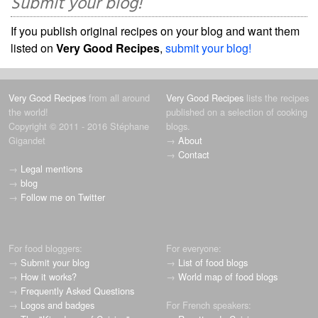
Submit your blog!
If you publish original recipes on your blog and want them
listed on
Very Good Recipes
,
submit your blog!
Very Good Recipes
from all around
Very Good Recipes
lists the recipes
the world!
published on a selection of cooking
Copyright © 2011 - 2016 Stéphane
blogs.
Gigandet
→
About
→
Contact
→
Legal mentions
→
blog
→
Follow me on Twitter
For food bloggers:
For everyone:
→
Submit your blog
→
List of food blogs
→
How it works?
→
World map of food blogs
→
Frequently Asked Questions
→
Logos and badges
For French speakers: