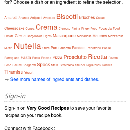
for? Choose a dish or an ingredient to refine the selection.
Biscotti
Brioches
Amaretti
Antipasti
Ananas
Avocado
Cacao
Crema
Cheesecake
Focaccia
Coppa
Cremoso
Farina
Finger Food
Food
Mascarpone
Girelle
Mousses
Mortadella
Mozzarella
Frittata
Gorgonzola
Lights
Nutella
Pan
Pandoro
Olive
Pancetta
Muffin
Panettone
Panini
Ricotta
Prosciutto
Pasta
Pizza
Parmigiana
Pesto
Piadina
Risotto
Speck
Rose
Salumi
Spaghetti
Stella
Stracchino
Strudel
Tagliatelles
Tartines
Tiramisu
Yogurt
→
See more names of ingredients and dishes.
Sign-in
Sign-in on
Very Good Recipes
to save your favorite
recipes on your recipe book.
Connect with Facebook :