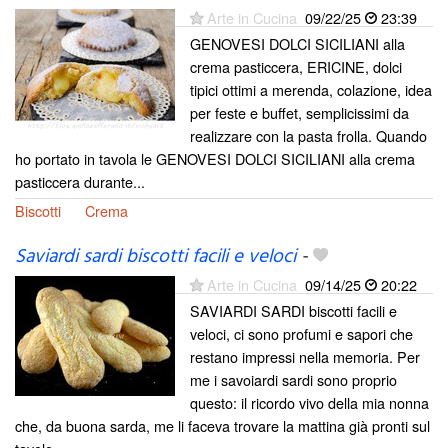
Arte in Cucina
09/22/25
23:39
GENOVESI DOLCI SICILIANI alla
crema pasticcera, ERICINE, dolci
tipici ottimi a merenda, colazione, idea
per feste e buffet, semplicissimi da
realizzare con la pasta frolla. Quando
ho portato in tavola le GENOVESI DOLCI SICILIANI alla crema
pasticcera durante...
Biscotti
Crema
Saviardi sardi biscotti facili e veloci
-
Arte in Cucina
09/14/25
20:22
SAVIARDI SARDI biscotti facili e
veloci, ci sono profumi e sapori che
restano impressi nella memoria. Per
me i savoiardi sardi sono proprio
questo: il ricordo vivo della mia nonna
che, da buona sarda, me li faceva trovare la mattina già pronti sul