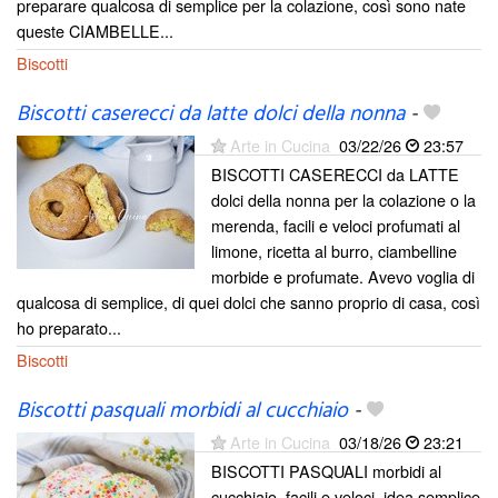
preparare qualcosa di semplice per la colazione, così sono nate
queste CIAMBELLE...
Biscotti
Biscotti caserecci da latte dolci della nonna
-
Arte in Cucina
03/22/26
23:57
BISCOTTI CASERECCI da LATTE
dolci della nonna per la colazione o la
merenda, facili e veloci profumati al
limone, ricetta al burro, ciambelline
morbide e profumate. Avevo voglia di
qualcosa di semplice, di quei dolci che sanno proprio di casa, così
ho preparato...
Biscotti
Biscotti pasquali morbidi al cucchiaio
-
Arte in Cucina
03/18/26
23:21
BISCOTTI PASQUALI morbidi al
cucchiaio, facili e veloci, idea semplice