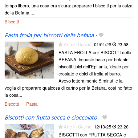
tempo libero, una cosa era sicura: preparare i biscotti per la calza
della Befana....
Biscotti
Pasta frolla per biscotti della befana
-
Arte in Cucina
01/01/26
23:58
PASTA FROLLA per BISCOTTI della
BEFANA, impasto base per befanini,
biscotti tipici dell'Epifania, ideale per
crostate e dolci di frolla al burro.
Avevo letteralmente 5 minuti e la
voglia di preparare qualcosa di carino per la Befana, così ho fatto
la cosa...
Biscotti
Pasta
Biscotti con frutta secca e cioccolato
-
Arte in Cucina
12/13/25
23:26
BISCOTTI con FRUTTA SECCA e