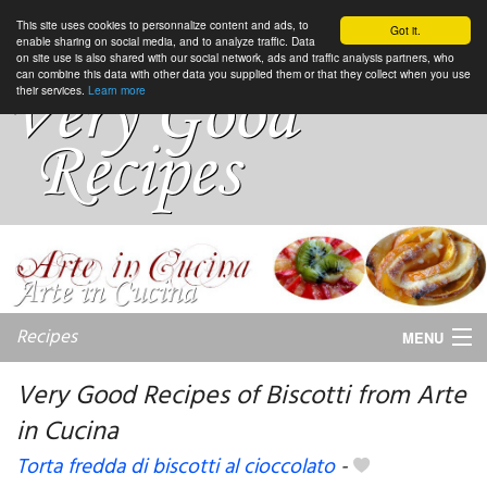
This site uses cookies to personnalize content and ads, to
Got it.
enable sharing on social media, and to analyze traffic. Data
on site use is also shared with our social network, ads and traffic analysis partners, who
can combine this data with other data you supplied them or that they collect when you use
their services.
Learn more
Recipes
MENU
Very Good Recipes of Biscotti from Arte
in Cucina
My favorite blogs
Torta fredda di biscotti al cioccolato
-