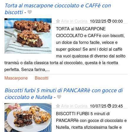
Torta al mascarpone cioccolato e CAFFè con
biscotti
-
Arte in Cucina
10/22/25
00:00
TORTA al MASCARPONE
CIOCCOLATO e CAFFè con biscotti,
un dolce da forno facile, veloce e
super goloso! Se ami i dolci al caffè
ma vuoi qualcosa di diverso dal solito
tiramisù o dalla classica torta al cioccolato, questa è la ricetta
perfetta. Senza farina,...
Mascarpone
Biscotti
Biscotti furbi 5 minuti di PANCARRè con gocce di
cioccolato e Nutella
-
Arte in Cucina
10/07/25
23:45
BISCOTTI FURBI 5 minuti di
PANCARRè con gocce di cioccolato e
Nutella, ricetta sfiziosissima facile e