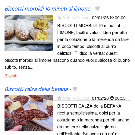
Biscotti morbidi 10 minuti al limone
-
Arte in Cucina
02/01/26
00:00
BISCOTTI MORBIDI 10 minuti al
LIMONE, facili e veloci, idea perfetta
per la colazione o la merenda da fare
in poco tempo, biscotti al burro
deliziosi. Ti dico la verità: questi
biscotti morbidi al limone nascono quando vuoi qualcosa di buono
subito, senza...
Biscotti
Biscotti calza della befana
-
Arte in Cucina
01/02/26
00:53
BISCOTTI CALZA della BEFANA,
ricetta semplicissima, dolci per la
colazione o la merenda perfetti anche
da mettere nella calza il giorno
dell’Epifania. Se avevo un po’ di