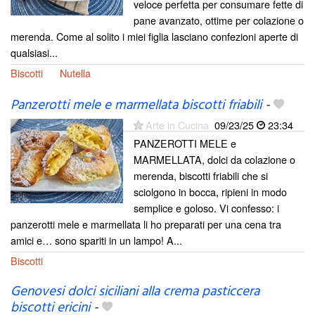
veloce perfetta per consumare fette di
pane avanzato, ottime per colazione o
merenda. Come al solito i miei figlia lasciano confezioni aperte di
qualsiasi...
Biscotti
Nutella
Panzerotti mele e marmellata biscotti friabili
-
Arte in Cucina
09/23/25
23:34
PANZEROTTI MELE e
MARMELLATA, dolci da colazione o
merenda, biscotti friabili che si
sciolgono in bocca, ripieni in modo
semplice e goloso. Vi confesso: i
panzerotti mele e marmellata li ho preparati per una cena tra
amici e… sono spariti in un lampo! A...
Biscotti
Genovesi dolci siciliani alla crema pasticcera
biscotti ericini
-