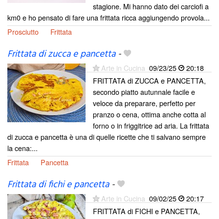
stagione. Mi hanno dato dei carciofi a
km0 e ho pensato di fare una frittata ricca aggiungendo provola...
Prosciutto
Frittata
Frittata di zucca e pancetta
-
Arte in Cucina
09/23/25
20:18
FRITTATA di ZUCCA e PANCETTA,
secondo piatto autunnale facile e
veloce da preparare, perfetto per
pranzo o cena, ottima anche cotta al
forno o in friggitrice ad aria. La frittata
di zucca e pancetta è una di quelle ricette che ti salvano sempre
la cena:...
Frittata
Pancetta
Frittata di fichi e pancetta
-
Arte in Cucina
09/02/25
20:17
FRITTATA di FICHI e PANCETTA,