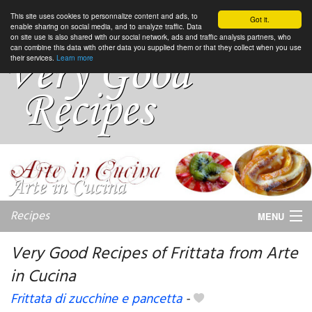
This site uses cookies to personnalize content and ads, to
Got it.
enable sharing on social media, and to analyze traffic. Data
on site use is also shared with our social network, ads and traffic analysis partners, who
can combine this data with other data you supplied them or that they collect when you use
their services.
Learn more
Recipes
MENU
Very Good Recipes of Frittata from Arte
in Cucina
My favorite blogs
Frittata di zucchine e pancetta
-