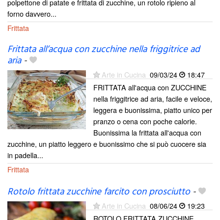
polpettone di patate e frittata di zucchine, un rotolo ripieno al
forno davvero...
Frittata
Frittata all’acqua con zucchine nella friggitrice ad
aria
-
Arte in Cucina
09/03/24
18:47
FRITTATA all'acqua con ZUCCHINE
nella friggitrice ad aria, facile e veloce,
leggera e buonissima, piatto unico per
pranzo o cena con poche calorie.
Buonissima la frittata all'acqua con
zucchine, un piatto leggero e buonissimo che si può cuocere sia
in padella...
Frittata
Rotolo frittata zucchine farcito con prosciutto
-
Arte in Cucina
08/06/24
19:23
ROTOLO FRITTATA ZUCCHINE