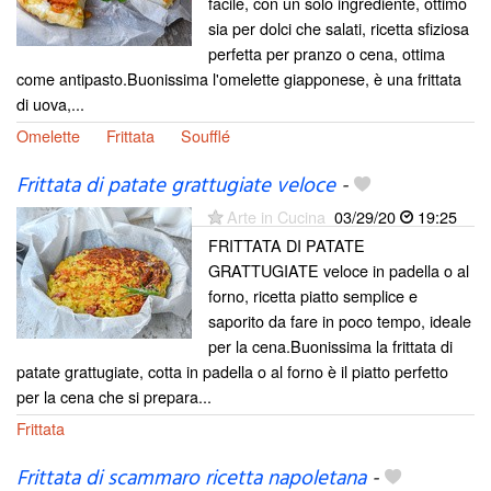
facile, con un solo ingrediente, ottimo
sia per dolci che salati, ricetta sfiziosa
perfetta per pranzo o cena, ottima
come antipasto.Buonissima l'omelette giapponese, è una frittata
di uova,...
Omelette
Frittata
Soufflé
Frittata di patate grattugiate veloce
-
Arte in Cucina
03/29/20
19:25
FRITTATA DI PATATE
GRATTUGIATE veloce in padella o al
forno, ricetta piatto semplice e
saporito da fare in poco tempo, ideale
per la cena.Buonissima la frittata di
patate grattugiate, cotta in padella o al forno è il piatto perfetto
per la cena che si prepara...
Frittata
Frittata di scammaro ricetta napoletana
-