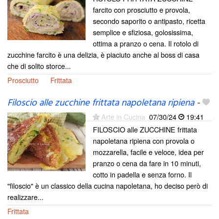
farcito con prosciutto e provola,
secondo saporito o antipasto, ricetta
semplice e sfiziosa, golosissima,
ottima a pranzo o cena. Il rotolo di
zucchine farcito è una delizia, è piaciuto anche al boss di casa
che di solito storce...
Prosciutto
Frittata
Filoscio alle zucchine frittata napoletana ripiena
-
Arte in Cucina
07/30/24
19:41
FILOSCIO alle ZUCCHINE frittata
napoletana ripiena con provola o
mozzarella, facile e veloce, idea per
pranzo o cena da fare in 10 minuti,
cotto in padella e senza forno. Il
"filoscio" è un classico della cucina napoletana, ho deciso però di
realizzare...
Frittata