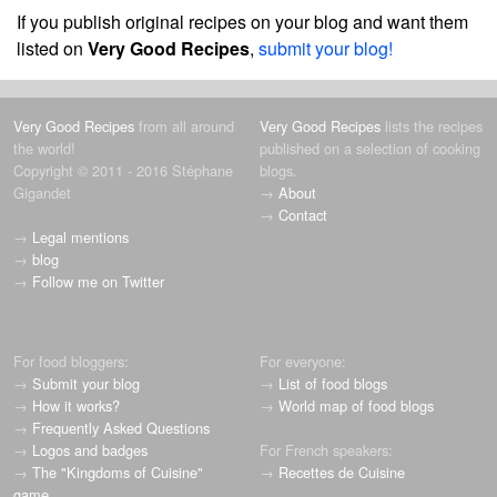
If you publish original recipes on your blog and want them
listed on
Very Good Recipes
,
submit your blog!
Very Good Recipes
from all around
Very Good Recipes
lists the recipes
the world!
published on a selection of cooking
Copyright © 2011 - 2016 Stéphane
blogs.
Gigandet
→
About
→
Contact
→
Legal mentions
→
blog
→
Follow me on Twitter
For food bloggers:
For everyone:
→
Submit your blog
→
List of food blogs
→
How it works?
→
World map of food blogs
→
Frequently Asked Questions
→
Logos and badges
For French speakers:
→
The "Kingdoms of Cuisine"
→
Recettes de Cuisine
game