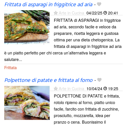
Frittata di asparagi in friggitrice ad aria
-
Arte in Cucina
04/22/25
20:41
FRITTATA di ASPARAGI in friggitrice
ad aria, secondo facile e veloce da
preparare, ricetta leggera e gustosa
ottima per una dieta chetogenica. La
frittata di asparagi in friggitrice ad aria
è un piatto perfetto per chi cerca un’alternativa leggera e
salutare...
Frittata
Polpettone di patate e frittata al forno
-
Arte in Cucina
10/04/24
19:25
POLPETTONE DI PATATE e frittata,
rotolo ripieno al forno, piatto unico
facile, farcito con frittata di zucchine,
prosciutto, mozzarella, idea per
pranzo o cena. Buonissimo il