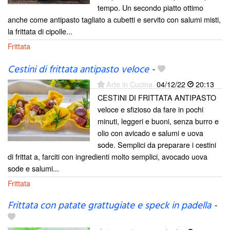
tempo. Un secondo piatto ottimo
anche come antipasto tagliato a cubetti e servito con salumi misti,
la frittata di cipolle...
Frittata
Cestini di frittata antipasto veloce
-
Arte in Cucina
04/12/22
20:13
CESTINI DI FRITTATA ANTIPASTO
veloce e sfizioso da fare in pochi
minuti, leggeri e buoni, senza burro e
olio con avicado e salumi e uova
sode. Semplici da preparare i cestini
di frittat a, farciti con ingredienti molto semplici, avocado uova
sode e salumi...
Frittata
Frittata con patate grattugiate e speck in padella
-