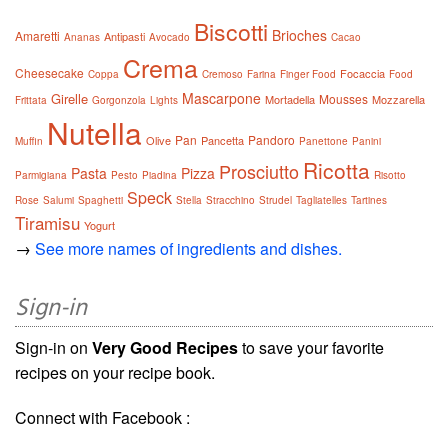
Biscotti
Brioches
Amaretti
Antipasti
Ananas
Avocado
Cacao
Crema
Cheesecake
Focaccia
Coppa
Cremoso
Farina
Finger Food
Food
Mascarpone
Girelle
Mousses
Mortadella
Mozzarella
Frittata
Gorgonzola
Lights
Nutella
Pan
Pandoro
Olive
Pancetta
Muffin
Panettone
Panini
Ricotta
Prosciutto
Pasta
Pizza
Parmigiana
Pesto
Piadina
Risotto
Speck
Rose
Salumi
Spaghetti
Stella
Stracchino
Strudel
Tagliatelles
Tartines
Tiramisu
Yogurt
→
See more names of ingredients and dishes.
Sign-in
Sign-in on
Very Good Recipes
to save your favorite
recipes on your recipe book.
Connect with Facebook :