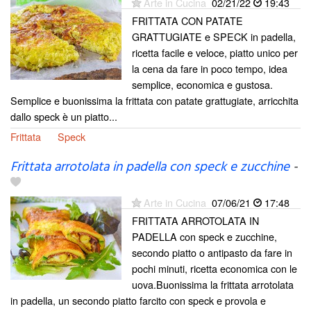
Arte in Cucina
02/21/22
19:43
FRITTATA CON PATATE
GRATTUGIATE e SPECK in padella,
ricetta facile e veloce, piatto unico per
la cena da fare in poco tempo, idea
semplice, economica e gustosa.
Semplice e buonissima la frittata con patate grattugiate, arricchita
dallo speck è un piatto...
Frittata
Speck
Frittata arrotolata in padella con speck e zucchine
-
Arte in Cucina
07/06/21
17:48
FRITTATA ARROTOLATA IN
PADELLA con speck e zucchine,
secondo piatto o antipasto da fare in
pochi minuti, ricetta economica con le
uova.Buonissima la frittata arrotolata
in padella, un secondo piatto farcito con speck e provola e