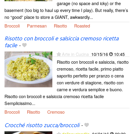
garage (no space and icky) or the
basement (too big to haul up every time I play). But really, there’s
no “good” place to store a GIANT, awkwardly...
Broccoli
Parmesan
Risotto
Roasted
Risotto con broccoli e salsiccia cremoso ricetta
facile
-
Arte in Cucina
10/15/16
10:45
Risotto con broccoli e salsiccia, risotto
cremoso, ricetta facile, primo piatto
saporito perfetto per pranzo o cena
con verdure di stagione, risotto con
carne e verdura semplice e buono.
Risotto con broccoli e salsiccia cremoso ricetta facile
Semplicissimo...
Broccoli
Risotto
Cremoso
Crocché risotto zucca/broccoli
-
dallacucinadijo
04/21/16
09:39