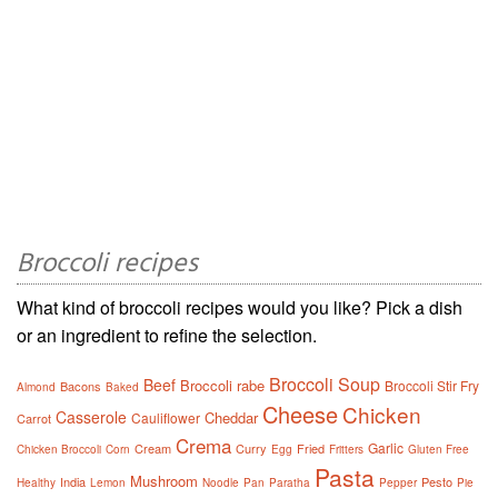
Broccoli recipes
What kind of broccoli recipes would you like? Pick a dish
or an ingredient to refine the selection.
Broccoli Soup
Beef
Broccoli rabe
Broccoli Stir Fry
Bacons
Almond
Baked
Cheese
Chicken
Casserole
Cheddar
Cauliflower
Carrot
Crema
Garlic
Cream
Curry
Fried
Chicken Broccoli
Corn
Egg
Fritters
Gluten Free
Pasta
Mushroom
India
Pesto
Healthy
Lemon
Noodle
Pan
Paratha
Pepper
Pie