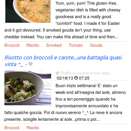
Yum, yum, yum! This gluten-free,
vegetarian dish is filled with cheesy
goodness and is a really good
"comfort" food. I made it for Easter
and it got devoured. If smoked gouda isn't your thing, use
cheddar instead. You can make this ahead of time and then...
Broccoli
Risotto
Smoked
Tomato
Gouda
Risotto con broccoli e carote....una battaglia quasi
vinta ^_
-
Puffin in cucina e non solo...
02/18/13
07:25
Buon inizio settimana! E' stato un
week end all'insegna del sole, almeno
fino a ieri pomeriggio quando ha
improvvisamente annuvolato e ha
fatto qualche goccia. Poi di nuovo sereno ^_^ La neve è ancora
presente, scioglie lentamente al sole...prima o poi...
Broccoli
Risotto