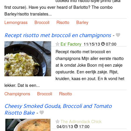
cooked into risotto-style primo (aka
first course). Have you ever heard of Barlotto? The combo
Barley/risotto translates...
Lemongrass
Broccoli
Risotto
Barley
Recept risotto met broccoli en champignons
-
Es' Factory
11/15/13
07:00
Recept risotto met broccoli en
champignons Mijn aller eerste risotto
at ik omdat Joke Boon mij een zakje
opstuurde. Een eerlijk zakje. Rijst,
kruiden, kaas en zout. En ik vond het
lekker. Dat is een...
Champignons
Broccoli
Risotto
Cheesy Smoked Gouda, Broccoli and Tomato
Risotto Bake
-
The Adirondack Chick
04/01/13
17:00