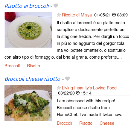
Risotto ai broccoli
-
Ricette di Misya
01/05/21
08:09
Il risotto ai broccoli è un piatto molto
semplice e decisamente perfetto per
la stagione fredda. Per dargli un tocco
in più io ho aggiunto del gorgonzola,
ma voi potete ometterlo, o sostituirlo
con altro tipo di formaggio, dal brie al grana, come preferite....
Broccoli
Risotto
Broccoli cheese risotto
-
Living Insanity's Loving Food
03/22/20
15:14
I am obsessed with this recipe!
Broccoli cheese risotto from
HomeChef. I've made it twice now.
Broccoli
Risotto
Cheese