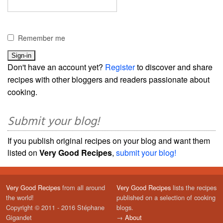
Remember me
Don't have an account yet?
Register
to discover and share
recipes with other bloggers and readers passionate about
cooking.
Submit your blog!
If you publish original recipes on your blog and want them
listed on
Very Good Recipes
,
submit your blog!
Very Good Recipes
from all around
Very Good Recipes
lists the recipes
the world!
published on a selection of cooking
Copyright © 2011 - 2016 Stéphane
blogs.
Gigandet
→
About