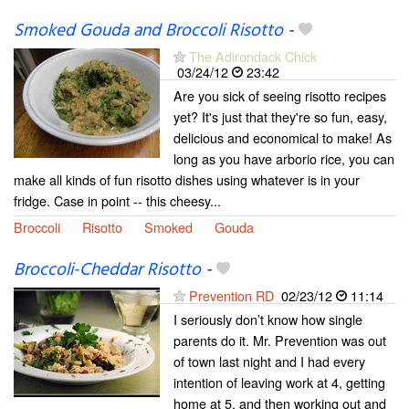
Smoked Gouda and Broccoli Risotto
-
The Adirondack Chick
03/24/12
23:42
Are you sick of seeing risotto recipes
yet? It's just that they're so fun, easy,
delicious and economical to make! As
long as you have arborio rice, you can
make all kinds of fun risotto dishes using whatever is in your
fridge. Case in point -- this cheesy...
Broccoli
Risotto
Smoked
Gouda
Broccoli-Cheddar Risotto
-
Prevention RD
02/23/12
11:14
I seriously don’t know how single
parents do it. Mr. Prevention was out
of town last night and I had every
intention of leaving work at 4, getting
home at 5, and then working out and