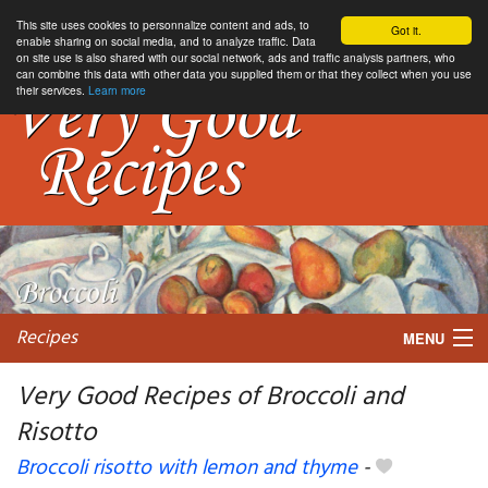
This site uses cookies to personnalize content and ads, to
Got it.
enable sharing on social media, and to analyze traffic. Data
on site use is also shared with our social network, ads and traffic analysis partners, who
can combine this data with other data you supplied them or that they collect when you use
their services.
Learn more
Recipes
MENU
Very Good Recipes of Broccoli and
Risotto
My favorite blogs
Broccoli risotto with lemon and thyme
-