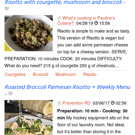
Risotto with courgette, mushroom and broccoli
-
What's cooking in Pauline's
Cuisine?
04/28/19
15:56
Risotto is simple to make and so tasty.
This version of Risotto is vegan but
you can add some parmesan cheese
on top for a cheesy version. SERVE:
PREPARATION: 10 minutes COOK: 20 minutes DIFFICULTY:
What do you need? 215 g of courgette 250 g of chestnuts...
Courgettes
Broccoli
Mushroom
Risotto
Roasted Broccoli Parmesan Risotto + Weekly Menu
-
Prevention RD
03/06/17
02:56
Preparation:
10 min - Cooking:
30
My hockey equipment sits on the
min
floor of our laundry room. Not ideal,
but it’s better than storing it in the