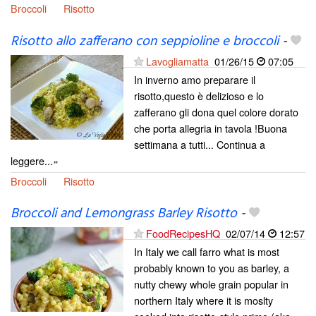
Broccoli
Risotto
Risotto allo zafferano con seppioline e broccoli
-
Lavogliamatta
01/26/15
07:05
In inverno amo preparare il
risotto,questo è delizioso e lo
zafferano gli dona quel colore dorato
che porta allegria in tavola !Buona
settimana a tutti... Continua a
leggere...»
Broccoli
Risotto
Broccoli and Lemongrass Barley Risotto
-
FoodRecipesHQ
02/07/14
12:57
In Italy we call farro what is most
probably known to you as barley, a
nutty chewy whole grain popular in
northern Italy where it is moslty