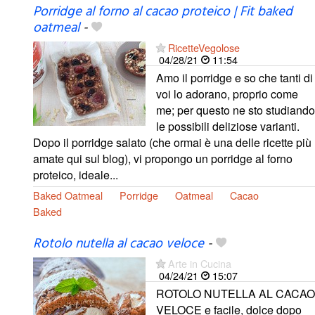
Porridge al forno al cacao proteico | Fit baked
oatmeal
-
RicetteVegolose
04/28/21
11:54
Amo il porridge e so che tanti di
voi lo adorano, proprio come
me; per questo ne sto studiando
le possibili deliziose varianti.
Dopo il porridge salato (che ormai è una delle ricette più
amate qui sul blog), vi propongo un porridge al forno
proteico, ideale...
Baked Oatmeal
Porridge
Oatmeal
Cacao
Baked
Rotolo nutella al cacao veloce
-
Arte in Cucina
04/24/21
15:07
ROTOLO NUTELLA AL CACAO
VELOCE e facile, dolce dopo