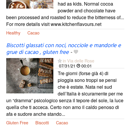
had as kids. Normal cocoa
powder and chocolate have
been processed and roasted to reduce the bitterness of...
For more details visit www.kitchenflavours.net
Healthy
Cacao
Biscotti glassati con noci, nocciole e mandorle e
grue di cacao , gluten free
-
in Via delle Rose
07/31/21
00:01
Tre giorni (forse già 4) di
pioggia sono troppi se pensi
che è estate. Nata nel sud
dell’Italia è sicuramente per me
un “dramma” psicologico senza il tepore del sole, la luce
quella che ti acceca. Certo non amo il caldo penoso di
afa e sudore anche stando...
Gluten Free
Biscotti
Cacao