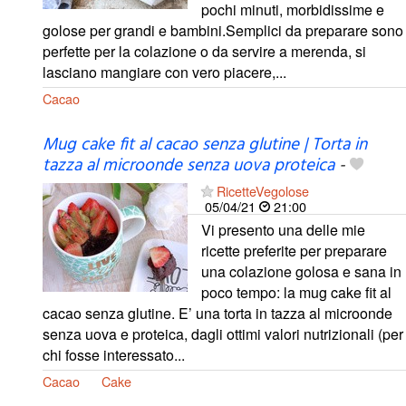
pochi minuti, morbidissime e
golose per grandi e bambini.Semplici da preparare sono
perfette per la colazione o da servire a merenda, si
lasciano mangiare con vero piacere,...
Cacao
Mug cake fit al cacao senza glutine | Torta in
tazza al microonde senza uova proteica
-
RicetteVegolose
05/04/21
21:00
Vi presento una delle mie
ricette preferite per preparare
una colazione golosa e sana in
poco tempo: la mug cake fit al
cacao senza glutine. E’ una torta in tazza al microonde
senza uova e proteica, dagli ottimi valori nutrizionali (per
chi fosse interessato...
Cacao
Cake