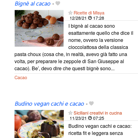
Bignè al cacao
-
Ricette di Misya
12/28/21
17:28
I bignè al cacao sono
esattamente quello che dice il
nome, ovvero la versione
cioccolattosa della classica
pasta choux (cosa che, in realtà, avevo già fatto una
volta, per preparare le zeppole di San Giuseppe al
cacao). Be’, devo dire che questi bignè sono...
Cacao
Budino vegan cachi e cacao
-
Siciliani creativi in cucina
11/23/21
07:25
Budino vegan cachi e cacao:
ricetta fit e leggera senza