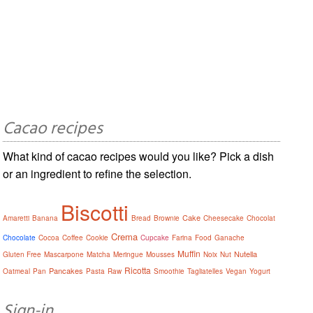
Cacao recipes
What kind of cacao recipes would you like? Pick a dish
or an ingredient to refine the selection.
Biscotti
Cake
Amaretti
Banana
Bread
Brownie
Cheesecake
Chocolat
Crema
Chocolate
Cocoa
Coffee
Cookie
Cupcake
Farina
Food
Ganache
Muffin
Nutella
Gluten Free
Mascarpone
Matcha
Meringue
Mousses
Noix
Nut
Ricotta
Pancakes
Oatmeal
Pan
Pasta
Raw
Smoothie
Tagliatelles
Vegan
Yogurt
Sign-in