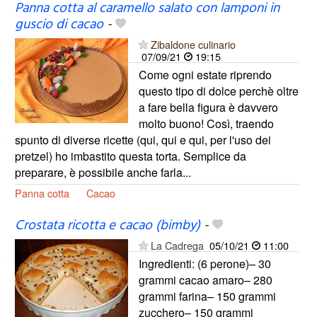
Panna cotta al caramello salato con lamponi in
guscio di cacao
-
Zibaldone culinario
07/09/21
19:15
Come ogni estate riprendo
questo tipo di dolce perchè oltre
a fare bella figura è davvero
molto buono! Così, traendo
spunto di diverse ricette (qui, qui e qui, per l'uso dei
pretzel) ho imbastito questa torta. Semplice da
preparare, è possibile anche farla...
Panna cotta
Cacao
Crostata ricotta e cacao (bimby)
-
La Cadrega
05/10/21
11:00
Ingredienti: (6 perone)– 30
grammi cacao amaro– 280
grammi farina– 150 grammi
zucchero– 150 grammi