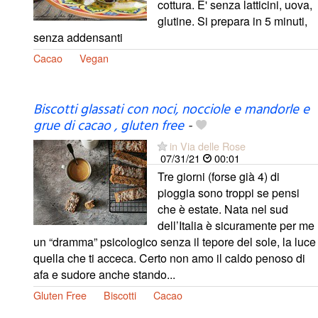
cottura. E' senza latticini, uova,
glutine. Si prepara in 5 minuti,
senza addensanti
Cacao
Vegan
Biscotti glassati con noci, nocciole e mandorle e
grue di cacao , gluten free
-
in Via delle Rose
07/31/21
00:01
Tre giorni (forse già 4) di
pioggia sono troppi se pensi
che è estate. Nata nel sud
dell’Italia è sicuramente per me
un “dramma” psicologico senza il tepore del sole, la luce
quella che ti acceca. Certo non amo il caldo penoso di
afa e sudore anche stando...
Gluten Free
Biscotti
Cacao