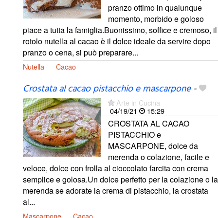
pranzo ottimo in qualunque
momento, morbido e goloso
piace a tutta la famiglia.Buonissimo, soffice e cremoso, il
rotolo nutella al cacao è il dolce ideale da servire dopo
pranzo o cena, si può preparare...
Nutella
Cacao
Crostata al cacao pistacchio e mascarpone
-
Arte in Cucina
04/19/21
15:29
CROSTATA AL CACAO
PISTACCHIO e
MASCARPONE, dolce da
merenda o colazione, facile e
veloce, dolce con frolla al cioccolato farcita con crema
semplice e golosa.Un dolce perfetto per la colazione o la
merenda se adorate la crema di pistacchio, la crostata
al...
Mascarpone
Cacao