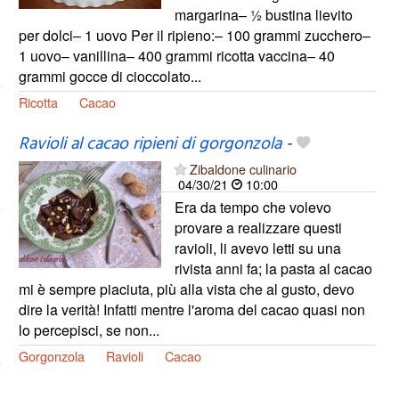
margarina– ½ bustina lievito
per dolci– 1 uovo Per il ripieno:– 100 grammi zucchero–
1 uovo– vanillina– 400 grammi ricotta vaccina– 40
grammi gocce di cioccolato...
Ricotta
Cacao
Ravioli al cacao ripieni di gorgonzola
-
Zibaldone culinario
04/30/21
10:00
Era da tempo che volevo
provare a realizzare questi
ravioli, li avevo letti su una
rivista anni fa; la pasta al cacao
mi è sempre piaciuta, più alla vista che al gusto, devo
dire la verità! Infatti mentre l'aroma del cacao quasi non
lo percepisci, se non...
Gorgonzola
Ravioli
Cacao