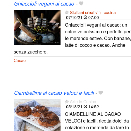
Ghiaccioli vegani al cacao
-
Siciliani creativi in cucina
07/10/21
07:00
Ghiaccioli vegani al cacao: un
dolce velocissimo e perfetto per
le merende estive. Con banane,
latte di cocco e cacao. Anche
senza zucchero.
Cacao
Ciambelline al cacao veloci e facili
-
Arte in Cucina
05/18/21
14:52
CIAMBELLINE AL CACAO
VELOCI e facili, ricetta dolci da
colazione o merenda da fare in