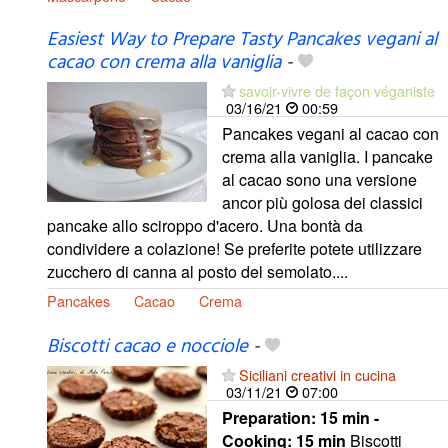
Easiest Way to Prepare Tasty Pancakes vegani al
cacao con crema alla vaniglia
-
savoir-vivre de façon véganiste
03/16/21
00:59
Pancakes vegani al cacao con
crema alla vaniglia. I pancake
al cacao sono una versione
ancor più golosa dei classici
pancake allo sciroppo d'acero. Una bontà da
condividere a colazione! Se preferite potete utilizzare
zucchero di canna al posto del semolato....
Pancakes
Cacao
Crema
Biscotti cacao e nocciole
-
Siciliani creativi in cucina
03/11/21
07:00
Preparation:
15 min -
Cooking:
15 min
Biscotti