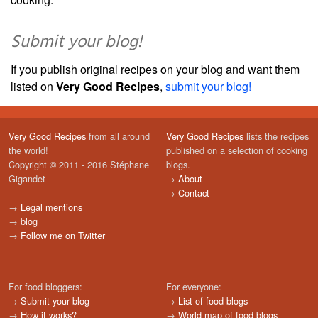
Submit your blog!
If you publish original recipes on your blog and want them
listed on
Very Good Recipes
,
submit your blog!
Very Good Recipes
from all around
Very Good Recipes
lists the recipes
the world!
published on a selection of cooking
Copyright © 2011 - 2016 Stéphane
blogs.
Gigandet
→
About
→
Contact
→
Legal mentions
→
blog
→
Follow me on Twitter
For food bloggers:
For everyone:
→
Submit your blog
→
List of food blogs
→
How it works?
→
World map of food blogs