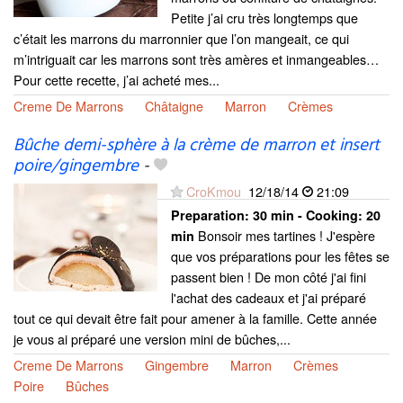
Petite j’ai cru très longtemps que
c’était les marrons du marronnier que l’on mangeait, ce qui
m’intriguait car les marrons sont très amères et inmangeables…
Pour cette recette, j’ai acheté mes...
Creme De Marrons
Châtaigne
Marron
Crèmes
Bûche demi-sphère à la crème de marron et insert
poire/gingembre
-
CroKmou
12/18/14
21:09
Preparation:
30 min - Cooking:
20
Bonsoir mes tartines ! J'espère
min
que vos préparations pour les fêtes se
passent bien ! De mon côté j'ai fini
l'achat des cadeaux et j'ai préparé
tout ce qui devait être fait pour amener à la famille. Cette année
je vous ai préparé une version mini de bûches,...
Creme De Marrons
Gingembre
Marron
Crèmes
Poire
Bûches