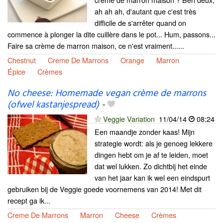
ah ah ah, d'autant que c'est très
difficile de s'arrêter quand on
commence à plonger la dite cuillère dans le pot... Hum, passons...
Faire sa crème de marron maison, ce n'est vraiment......
Chestnut
Creme De Marrons
Orange
Marron
Épice
Crèmes
No cheese: Homemade vegan crème de marrons
(ofwel kastanjespread)
-
Veggie Variation
11/04/14
08:24
Een maandje zonder kaas! Mijn
strategie wordt: als je genoeg lekkere
dingen hebt om je af te leiden, moet
dat wel lukken. Zo dichtbij het einde
van het jaar kan ik wel een eindspurt
gebruiken bij de Veggie goede voornemens van 2014! Met dit
recept ga ik...
Creme De Marrons
Marron
Cheese
Crèmes