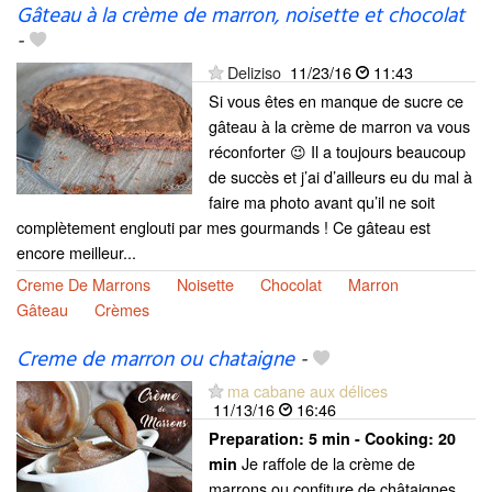
Gâteau à la crème de marron, noisette et chocolat
-
Deliziso
11/23/16
11:43
Si vous êtes en manque de sucre ce
gâteau à la crème de marron va vous
réconforter 😉 Il a toujours beaucoup
de succès et j’ai d’ailleurs eu du mal à
faire ma photo avant qu’il ne soit
complètement englouti par mes gourmands ! Ce gâteau est
encore meilleur...
Creme De Marrons
Noisette
Chocolat
Marron
Gâteau
Crèmes
Creme de marron ou chataigne
-
ma cabane aux délices
11/13/16
16:46
Preparation:
5 min - Cooking:
20
Je raffole de la crème de
min
marrons ou confiture de châtaignes.