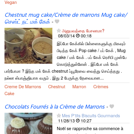
Vegan
Chestnut mug cake/Crème de marrons Mug cake/
செஸ்ட் நட் மக் கேக்
-
அனுபவத்தை பேசலாமா?
08/03/14
00:18
இப்போ கேக்கில் பிள்ளைகளுக்கு மிகவும்
பிடித்த கேக் Pop cake / பப் கேக் , Mug
cake / மக் கேக் . பப் கேக் ரெசிபி முன்பே
கொடுத்துள்ளேன் . இப்போ மக் கேக்
பார்போமா ? இந்த மக் கேக் chestnut ப்யூரேவை வைத்து செய்த்தது .
நல்லா ஸ்பாஞ்ஞியாக வரும் . இது 2 பேருக்கு தேவையான...
Creme De Marrons
Chestnut
Marron
Crèmes
Cake
Chocolats Fourrés à la Crème de Marrons
-
Mes P'tits Biscuits Gourmands
11/28/13
10:27
Noël se rapproche sa commence à