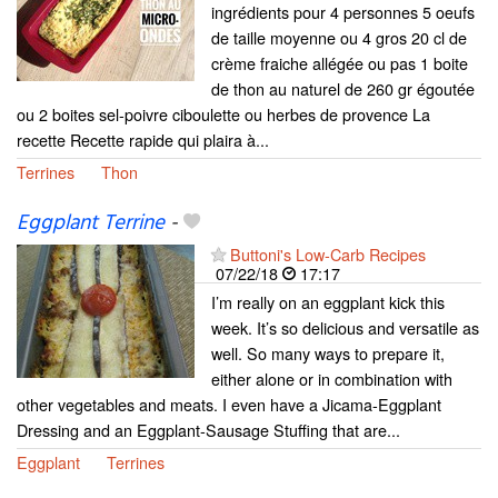
ingrédients pour 4 personnes 5 oeufs
de taille moyenne ou 4 gros 20 cl de
crème fraiche allégée ou pas 1 boite
de thon au naturel de 260 gr égoutée
ou 2 boites sel-poivre ciboulette ou herbes de provence La
recette Recette rapide qui plaira à...
Terrines
Thon
Eggplant Terrine
-
Buttoni's Low-Carb Recipes
07/22/18
17:17
I’m really on an eggplant kick this
week. It’s so delicious and versatile as
well. So many ways to prepare it,
either alone or in combination with
other vegetables and meats. I even have a Jicama-Eggplant
Dressing and an Eggplant-Sausage Stuffing that are...
Eggplant
Terrines