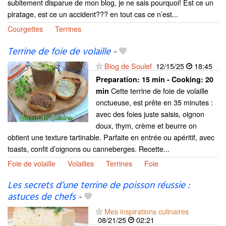
subitement disparue de mon blog, je ne sais pourquoi! Est ce un
piratage, est ce un accident??? en tout cas ce n’est...
Courgettes
Terrines
Terrine de foie de volaille
-
Blog de Soulef
12/15/25
18:45
Preparation:
15 min - Cooking:
20
Cette terrine de foie de volaille
min
onctueuse, est prête en 35 minutes :
avec des foies juste saisis, oignon
doux, thym, crème et beurre on
obtient une texture tartinable. Parfaite en entrée ou apéritif, avec
toasts, confit d’oignons ou canneberges. Recette...
Foie de volaille
Volailles
Terrines
Foie
Les secrets d’une terrine de poisson réussie :
astuces de chefs
-
Mes inspirations culinaires
08/21/25
02:21