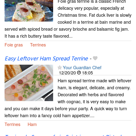
Foie gras terrine is a classic French
delicacy very popular, especially at
Christmas time. Fat duck liver is slowly
cooked in a terrine at bain marine and
served with spiced bread or savory brioche and balsamic fig jam.
It has a rich buttery taste flavored...
Foie gras
Terrines
Easy Leftover Ham Spread Terrine
-
Your Guardian Chef
12/20/20
18:05
Ham spread terrine made with leftover
ham, is elegant, delicate, and creamy.
Decorated with herbs and flavored
with cognac, it is very easy to make
and you can make it days before your party. A quick way to turn
leftover ham into a fancy cold ham appetizer....
Terrines
Ham