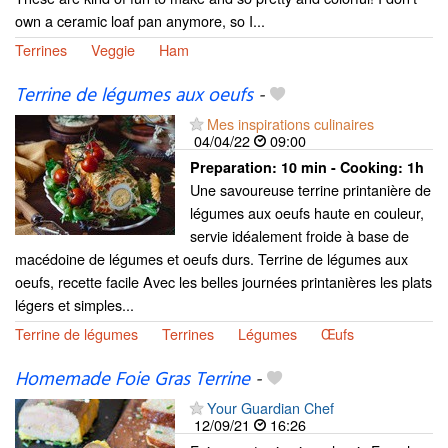
own a ceramic loaf pan anymore, so I...
Terrines
Veggie
Ham
Terrine de légumes aux oeufs
-
Mes inspirations culinaires
04/04/22
09:00
Preparation:
10 min - Cooking:
1h
Une savoureuse terrine printanière de
légumes aux oeufs haute en couleur,
servie idéalement froide à base de
macédoine de légumes et oeufs durs. Terrine de légumes aux
oeufs, recette facile Avec les belles journées printanières les plats
légers et simples...
Terrine de légumes
Terrines
Légumes
Œufs
Homemade Foie Gras Terrine
-
Your Guardian Chef
12/09/21
16:26