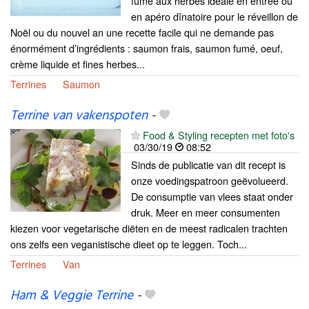
fume aux herbes idéale en entrée ou
en apéro dînatoire pour le réveillon de
Noël ou du nouvel an une recette facile qui ne demande pas
énormément d’ingrédients : saumon frais, saumon fumé, oeuf,
crème liquide et fines herbes...
Terrines
Saumon
Terrine van vakenspoten
-
Food & Styling recepten met foto's
03/30/19
08:52
Sinds de publicatie van dit recept is
onze voedingspatroon geëvolueerd.
De consumptie van vlees staat onder
druk. Meer en meer consumenten
kiezen voor vegetarische diëten en de meest radicalen trachten
ons zelfs een veganistische dieet op te leggen. Toch...
Terrines
Van
Ham & Veggie Terrine
-