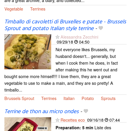
are a great archive, a diary, and collected...
Vegetable
Terrines
Timballo di cavoletti di Bruxelles e patate - Brussels
Sprout and potato Italian style terrine
-
Alessandra Zecchini
09/29/18
04:50
Not everyone likes Brussels, my
husband doesn't... generally, but
when I cook them he does, in fact
after making this he went out and
bought some more himself!!! I love them, they are a great
vegetable to use to make a main, and they are so pretty! A
timballo...
Brussels Sprout
Terrines
Italian
Potato
Sprouts
Terrine de thon au micro ondes
-
Recettes eco
09/16/18
07:44
Liste des
Preparation:
5 min