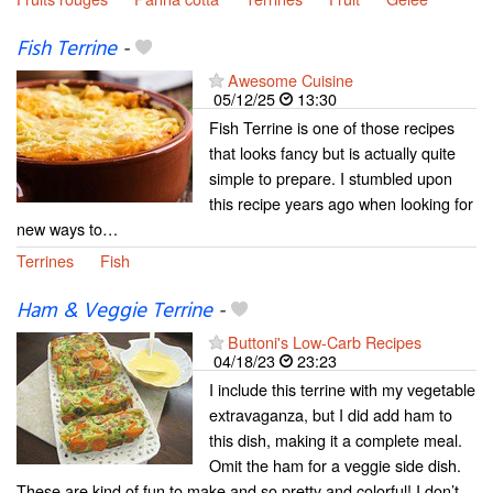
Fish Terrine
-
Awesome Cuisine
05/12/25
13:30
Fish Terrine is one of those recipes
that looks fancy but is actually quite
simple to prepare. I stumbled upon
this recipe years ago when looking for
new ways to…
Terrines
Fish
Ham & Veggie Terrine
-
Buttoni's Low-Carb Recipes
04/18/23
23:23
I include this terrine with my vegetable
extravaganza, but I did add ham to
this dish, making it a complete meal.
Omit the ham for a veggie side dish.
These are kind of fun to make and so pretty and colorful! I don’t