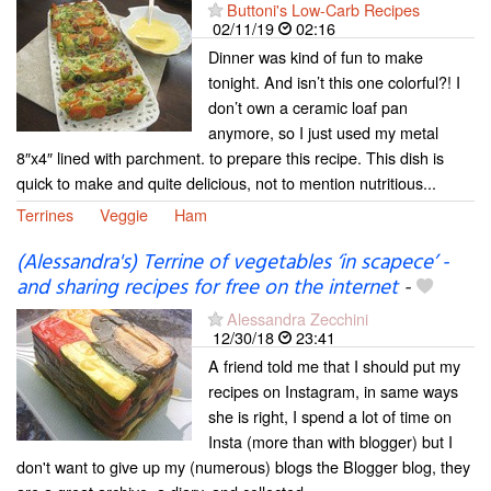
Buttoni's Low-Carb Recipes
02/11/19
02:16
Dinner was kind of fun to make
tonight. And isn’t this one colorful?! I
don’t own a ceramic loaf pan
anymore, so I just used my metal
8″x4″ lined with parchment. to prepare this recipe. This dish is
quick to make and quite delicious, not to mention nutritious...
Terrines
Veggie
Ham
(Alessandra's) Terrine of vegetables ‘in scapece’ -
and sharing recipes for free on the internet
-
Alessandra Zecchini
12/30/18
23:41
A friend told me that I should put my
recipes on Instagram, in same ways
she is right, I spend a lot of time on
Insta (more than with blogger) but I
don't want to give up my (numerous) blogs the Blogger blog, they