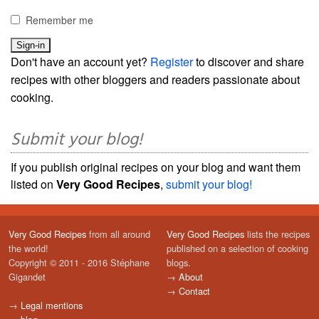
Remember me
Don't have an account yet?
Register
to discover and share
recipes with other bloggers and readers passionate about
cooking.
Submit your blog!
If you publish original recipes on your blog and want them
listed on
Very Good Recipes
,
submit your blog!
Very Good Recipes
from all around
Very Good Recipes
lists the recipes
the world!
published on a selection of cooking
Copyright © 2011 - 2016 Stéphane
blogs.
Gigandet
→
About
→
Contact
→
Legal mentions