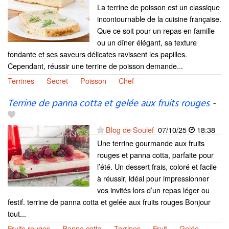
La terrine de poisson est un classique
incontournable de la cuisine française.
Que ce soit pour un repas en famille
ou un dîner élégant, sa texture
fondante et ses saveurs délicates ravissent les papilles.
Cependant, réussir une terrine de poisson demande...
Terrines
Secret
Poisson
Chef
Terrine de panna cotta et gelée aux fruits rouges
-
Blog de Soulef
07/10/25
18:38
Une terrine gourmande aux fruits
rouges et panna cotta, parfaite pour
l’été. Un dessert frais, coloré et facile
à réussir, idéal pour impressionner
vos invités lors d’un repas léger ou
festif. terrine de panna cotta et gelée aux fruits rouges Bonjour
tout...
Fruits rouges
Panna cotta
Terrines
Fruit
Gelée