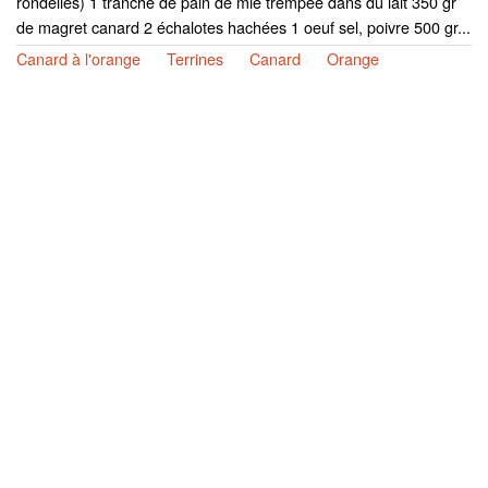
rondelles) 1 tranche de pain de mie trempée dans du lait 350 gr
de magret canard 2 échalotes hachées 1 oeuf sel, poivre 500 gr...
Canard à l'orange
Terrines
Canard
Orange