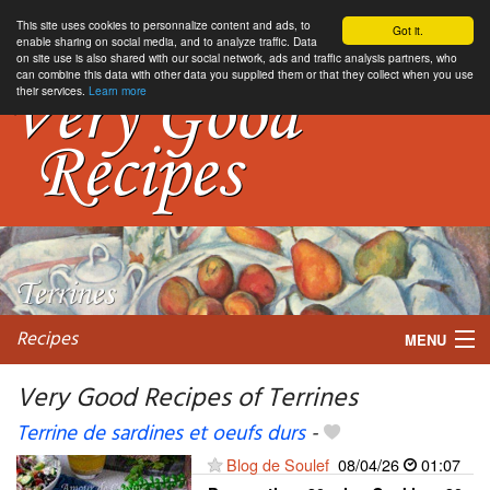
This site uses cookies to personnalize content and ads, to
Got it.
enable sharing on social media, and to analyze traffic. Data
on site use is also shared with our social network, ads and traffic analysis partners, who
can combine this data with other data you supplied them or that they collect when you use
their services.
Learn more
Recipes
MENU
Very Good Recipes of Terrines
Terrine de sardines et oeufs durs
-
My favorite blogs
Blog de Soulef
08/04/26
01:07