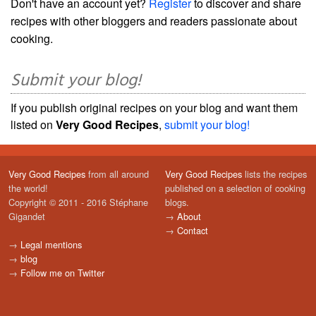
Don't have an account yet?
Register
to discover and share
recipes with other bloggers and readers passionate about
cooking.
Submit your blog!
If you publish original recipes on your blog and want them
listed on
Very Good Recipes
,
submit your blog!
Very Good Recipes
from all around
Very Good Recipes
lists the recipes
the world!
published on a selection of cooking
Copyright © 2011 - 2016 Stéphane
blogs.
Gigandet
→
About
→
Contact
→
Legal mentions
→
blog
→
Follow me on Twitter