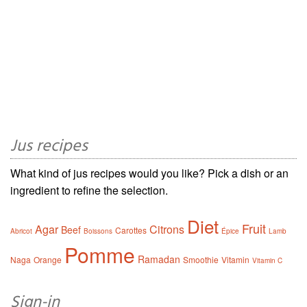
Jus recipes
What kind of jus recipes would you like? Pick a dish or an
ingredient to refine the selection.
Diet
Fruit
Agar
Citrons
Beef
Carottes
Abricot
Boissons
Épice
Lamb
Pomme
Ramadan
Naga
Orange
Smoothie
Vitamin
Vitamin C
Sign-in