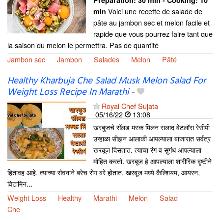
Preparation:
30 min - Cooking:
10
Voici une recette de salade de
min
pâte au jambon sec et melon facile et
rapide que vous pourrez faire tant que
la saison du melon le permettra. Pas de quantité
Jambon sec
Jambon
Salades
Melon
Pâté
Healthy Kharbuja Che Salad Musk Melon Salad For
Weight Loss Recipe In Marathi
-
Royal Chef Sujata
05/16/22
13:08
खरबुजचे सॅलड मस्क मिलन सलाद वेटलॉस रेसीपी
उन्हाळा सीझन आलाकी आपल्याला बाजारात सर्वत्र
खरबूज दिसतात. त्याचा रंग व सुगंध आपल्याला
मोहित करतो. खरबूज हे आपल्याला शारीरिक दृष्टीने
हितावह आहे. त्याच्या सेवनाने बरेच रोग बरे होतात. खरबूज मध्ये कैल्शियम, आयरन,
विटामिन...
Weight Loss
Healthy
Marathi
Melon
Salad
Che