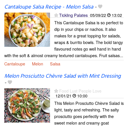
Cantaloupe Salsa Recipe - Melon Salsa
-
Tickling Palates
05/09/22
13:02
This Cantaloupe Salsa is so perfect to
dip in your chips or nachos. It also
makes for a great topping for salads,
wraps & burrito bowls. The bold tangy
flavoured notes go well hand in hand
with the soft & almost creamy textured cantaloupes. Fruit salsas...
Cantaloupe
Melon
Salsa
Melon Prosciutto Chèvre Salad with Mint Dressing
-
Food Lust People Love
12/01/21
10:00
This Melon Prosciutto Chèvre Salad is
light, tasty and refreshing. The salty
prosciutto goes perfectly with the
sweet melon and creamy goat