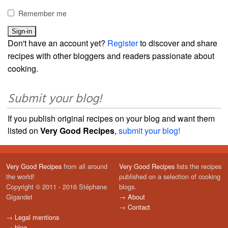
Remember me
Don't have an account yet?
Register
to discover and share
recipes with other bloggers and readers passionate about
cooking.
Submit your blog!
If you publish original recipes on your blog and want them
listed on
Very Good Recipes
,
submit your blog!
Very Good Recipes
from all around
Very Good Recipes
lists the recipes
the world!
published on a selection of cooking
Copyright © 2011 - 2016 Stéphane
blogs.
Gigandet
→
About
→
Contact
→
Legal mentions
→
blog