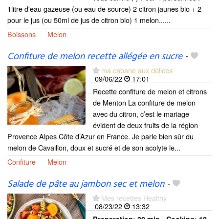
1litre d'eau gazeuse (ou eau de source) 2 citron jaunes bio + 2
pour le jus (ou 50ml de jus de citron bio) 1 melon......
Boissons
Melon
Confiture de melon recette allégée en sucre
-
ma cabane aux délices
09/06/22
17:01
Recette confiture de melon et citrons
de Menton La confiture de melon
avec du citron, c’est le mariage
évident de deux fruits de la région
Provence Alpes Côte d’Azur en France. Je parle bien sûr du
melon de Cavaillon, doux et sucré et de son acolyte le...
Confiture
Melon
Salade de pâte au jambon sec et melon
-
Mes recettes Healthy
08/23/22
13:32