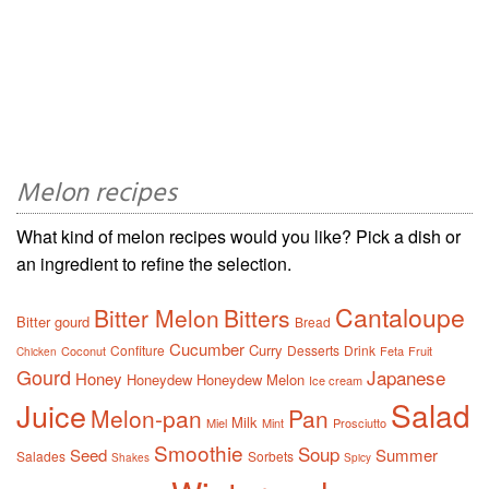
Melon recipes
What kind of melon recipes would you like? Pick a dish or
an ingredient to refine the selection.
Cantaloupe
Bitter Melon
Bitters
Bitter gourd
Bread
Cucumber
Curry
Confiture
Desserts
Drink
Coconut
Feta
Fruit
Chicken
Gourd
Japanese
Honey
Honeydew
Honeydew Melon
Ice cream
Salad
Juice
Melon-pan
Pan
Milk
Miel
Mint
Prosciutto
Smoothie
Soup
Seed
Summer
Salades
Sorbets
Shakes
Spicy