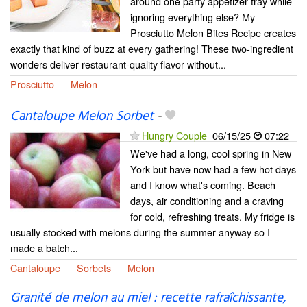
around one party appetizer tray while
ignoring everything else? My
Prosciutto Melon Bites Recipe creates
exactly that kind of buzz at every gathering! These two-ingredient
wonders deliver restaurant-quality flavor without...
Prosciutto
Melon
Cantaloupe Melon Sorbet
-
Hungry Couple
06/15/25
07:22
We've had a long, cool spring in New
York but have now had a few hot days
and I know what's coming. Beach
days, air conditioning and a craving
for cold, refreshing treats. My fridge is
usually stocked with melons during the summer anyway so I
made a batch...
Cantaloupe
Sorbets
Melon
Granité de melon au miel : recette rafraîchissante,