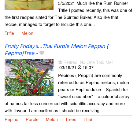
5/5/2021 Much like the Rum Runner
Trifle I posted recently, this was one of
the first recipes slated for The Spirited Baker. Also like that
recipe, managed to forget to include this one...
Trifle
Melon
Fruity Friday’s…Thai Purple Melon Peppin (
Pepino)Tree
-
Retired! No One Told Me!
03/19/21
15:07
Pepinos ( Peppin) are commonly
referred to as Pepino melons, melon
pears or Pepino dulce – Spanish for
“sweet cucumber” – a colourful array
of names far less concerned with scientific accuracy and more
with flavour. I am excited as I should be receiving...
Pepino
Purple
Melon
Trees
Thai