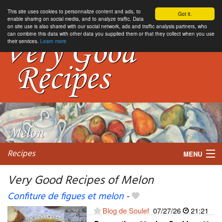
This site uses cookies to personnalize content and ads, to
Got it.
enable sharing on social media, and to analyze traffic. Data
on site use is also shared with our social network, ads and traffic analysis partners, who
can combine this data with other data you supplied them or that they collect when you use
their services.
Learn more
Recipes
MENU
Very Good Recipes of Melon
Confiture de figues et melon
-
My favorite blogs
Blog de Soulef
07/27/26
21:21