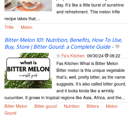
day. It’s like a little burst of sunshine
and refreshment. This melon trifle
recipe takes that…
Trifle
Melon
Bitter Melon 101: Nutrition, Benefits, How To Use,
Buy, Store | Bitter Gourd: a Complete Guide
-
Fa's Kitchen
09/30/24
08:22
Fas Kitchen What is Bitter Melon
Bitter melon is this unique vegetable
that’s, well, pretty bitter, as the name
suggests. It’s also called bitter gourd,
and it looks kinda like a wrinkly
cucumber. It grows in tropical regions like Asia, Africa, and the...
Bitter Melon
Bitter gourd
Nutrition
Bitters
Melon
Gourd