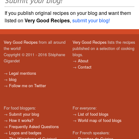
Submit your blog!
If you publish original recipes on your blog and want them
listed on
Very Good Recipes
,
submit your blog!
Very Good Recipes
from all around
Very Good Recipes
lists the recipes
the world!
published on a selection of cooking
Copyright © 2011 - 2016 Stéphane
blogs.
Gigandet
→
About
→
Contact
→
Legal mentions
→
blog
→
Follow me on Twitter
For food bloggers:
For everyone:
→
Submit your blog
→
List of food blogs
→
How it works?
→
World map of food blogs
→
Frequently Asked Questions
→
Logos and badges
For French speakers:
→
The "Kingdoms of Cuisine"
→
Recettes de Cuisine