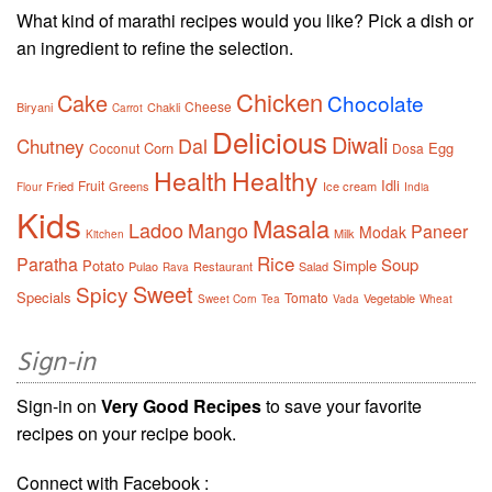
What kind of marathi recipes would you like? Pick a dish or
an ingredient to refine the selection.
Chicken
Cake
Chocolate
Cheese
Biryani
Chakli
Carrot
Delicious
Diwali
Dal
Chutney
Corn
Egg
Coconut
Dosa
Health
Healthy
Idli
Fruit
Fried
Greens
Ice cream
Flour
India
Kids
Masala
Ladoo
Mango
Paneer
Modak
Milk
Kitchen
Rice
Paratha
Soup
Potato
Simple
Pulao
Restaurant
Salad
Rava
Sweet
Spicy
Specials
Tomato
Vegetable
Sweet Corn
Tea
Vada
Wheat
Sign-in
Sign-in on
Very Good Recipes
to save your favorite
recipes on your recipe book.
Connect with Facebook :